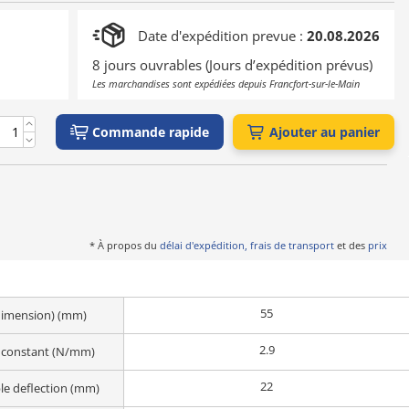
Date d'expédition prevue :
20.08.2026
8 jours ouvrables (Jours d’expédition prévus)
Les marchandises sont expédiées depuis Francfort-sur-le-Main
Commande rapide
Ajouter au panier
* À propos du
délai d'expédition, frais de transport
et des
prix
55
dimension) (mm)
2.9
 constant (N/mm)
22
le deflection (mm)