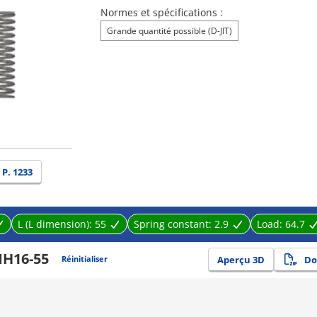
Normes et spécifications :
Grande quantité possible (D-JIT)
P. 1233
L (L dimension):
55
Spring constant:
2.9
Load:
64.7
H16-55
Réinitialiser
Aperçu 3D
Do