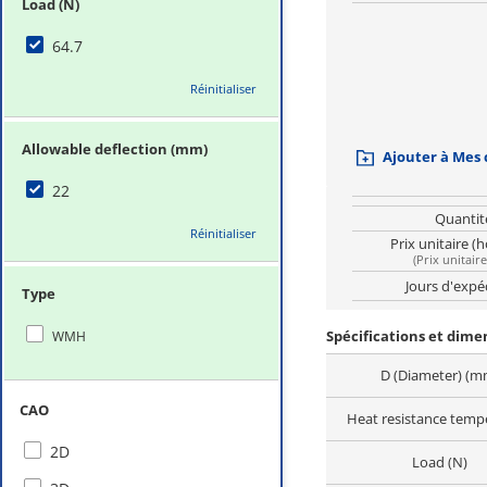
Load (N)
64.7
Réinitialiser
Allowable deflection (mm)
Ajouter à Mes
22
Quantit
Réinitialiser
Prix unitaire (
(
Prix unitair
Jours d'expé
Type
Spécifications et dim
WMH
D (Diameter) (m
CAO
Heat resistance temp
2D
Load (N)