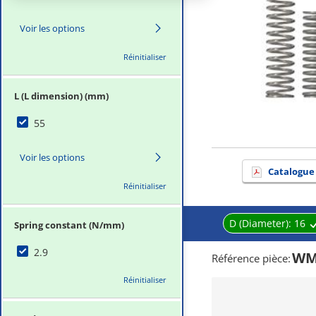
Voir les options
Réinitialiser
L (L dimension) (mm)
55
Voir les options
Catalogue
Réinitialiser
D (Diameter):
16
Spring constant (N/mm)
2.9
WM
Référence pièce
:
Réinitialiser