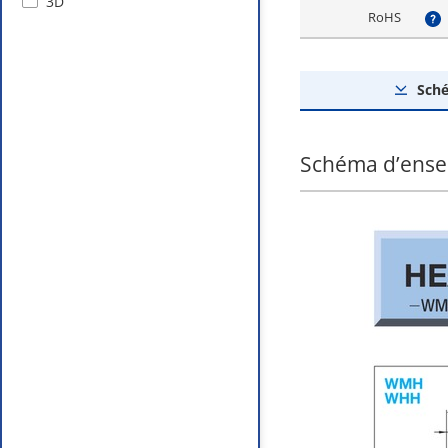
3D
RoHS
?
Sch
Schéma d’ens