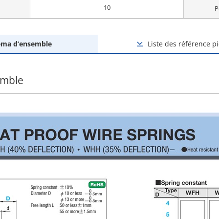
10
P
éma d’ensemble
Liste des référence p
emble