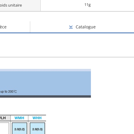
11g
oids unitaire
ièce
Catalogue