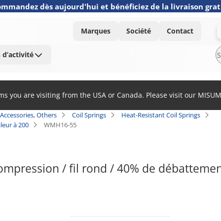
mmandez dès aujourd'hui et bénéficiez de la livraison grat
Marques
Société
Contact
 d’activité
ems you are visiting from the USA or Canada. Please visit our MISU
Accessories, Others
Coil Springs
Heat-Resistant Coil Springs
leur à 200
WMH16-55
ompression / fil rond / 40% de débattemen