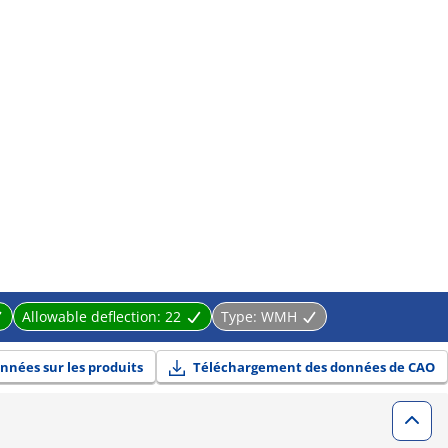
Allowable deflection:
22
Type:
WMH
nnées sur les produits
Téléchargement des données de CAO