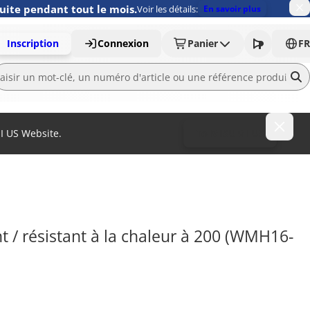
uite pendant tout le mois.
Voir les détails:
En savoir plus
Inscription
Connexion
Panier
FR
MI US Website.
To MISUMI US
t / résistant à la chaleur à 200 (WMH16-