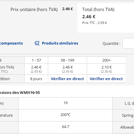
2.46 €
Prix unitaire (hors TVA)
Total (hors TVA)
2.46 €
Prix TTC :
2.93 €
 composants
Produits similaires
Quantité :
é
1 - 57
58 - 199
200+
hors TVA)
2.46 €
2.46 €
2.10 €
e TTC
)
(
2.93 €
)
(
2.93 €
)
(
2.50 €
)
dition
8 jours
Vérifier en direct
Vérifier en direct
ensions des WMH16-55
16
m)
L (L 
200℃
erature
Spring
64.7
Allowab