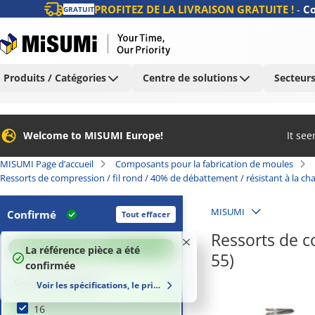
PROFITEZ DE LA LIVRAISON GRATUITE !
-
Co
GRATUIT
Produits / Catégories
Centre de solutions
Secteurs
Welcome to MISUMI Europe!
It se
MISUMI Page d’accueil
Composants pour la fabrication de moules
Ressorts de compression / fil rond / 40% de débattement / résistant à la cha
MISUMI
Confirmé
Tout effacer
Ressorts de c
100
%
La référence pièce a été
55)
confirmée
D (Diameter) (mm)
Voir les spécifications, le prix et le délai de livraison
16