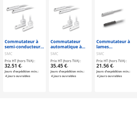
Commutateur à
Commutateur
Commutateur à
semi-conducteurs
automatique à
lames
automatique, type
semi-conducteurs
automatique, type
SMC
SMC
SMC
montage direct, D-
de type indication
montage direct, D-
Prix HT (hors TVA) :
Prix HT (hors TVA) :
Prix HT (hors TVA) :
M9N (V) / D-M9P
bicolore, type
A90 (V) / D-A93 (V)
32.51 €
35.45 €
21.56 €
-
-
-
(V) / D-M9B (V)
montage direct, D-
/ D-A96 (V)
Jours d'expédition min.:
Jours d'expédition min.:
Jours d'expédition min.:
M9NW (V) / D-
4
jours ouvrables
4
jours ouvrables
4
jours ouvrables
M9PW (V) / D-
M9BW (V)