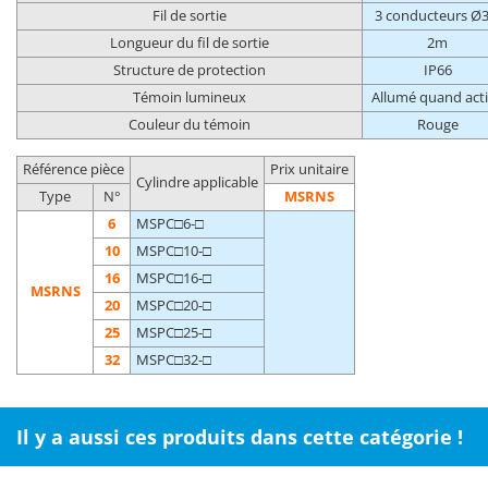
Fil de sortie
3 conducteurs Ø3
Longueur du fil de sortie
2m
Structure de protection
IP66
Témoin lumineux
Allumé quand act
Couleur du témoin
Rouge
Référence pièce
Prix unitaire
Cylindre applicable
Type
N°
MSRNS
6
MSPC□6-□
10
MSPC□10-□
16
MSPC□16-□
MSRNS
20
MSPC□20-□
25
MSPC□25-□
32
MSPC□32-□
Il y a aussi ces produits dans cette catégorie !