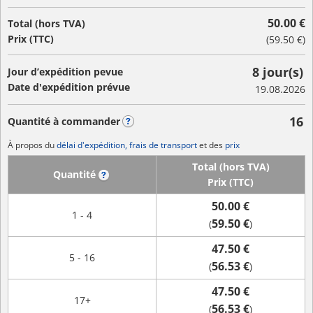
50.00 €
Total (hors TVA)
Prix (TTC)
(
59.50 €
)
8 jour(s)
Jour d’expédition pevue
Date d'expédition prévue
19.08.2026
16
Quantité à commander
?
À propos du
délai d'expédition, frais de transport
et des
prix
Total (hors TVA)
Quantité
?
Prix (TTC)
50.00 €
1 - 4
59.50 €
(
)
47.50 €
5 - 16
56.53 €
(
)
47.50 €
17+
56.53 €
(
)