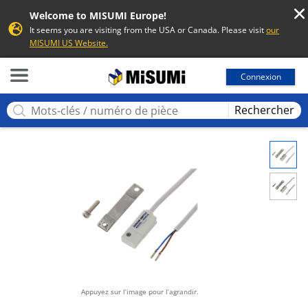
Welcome to MISUMI Europe!
It seems you are visiting from the USA or Canada. Please visit
our
MISUMI US Website.
MISUMI
Connexion
Rechercher
Appuyez sur l’image pour l’agrandir.