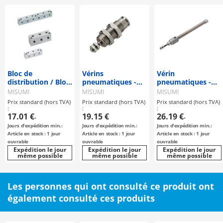
Bloc de
Vérins
Vérin
distribution / Bloc
pneumatiques -
pneumatiques -
de distribution
Montage sur
Stylet, double
MISUMI
MISUMI
MISUMI
air/eau/hydraulique
panneau, à simple
action
Prix standard (hors TVA)
Prix standard (hors TVA)
Prix standard (hors TVA)
/ - version avec
effet
:
:
:
trou en T -
17.01 €
19.15 €
26.19 €
-
-
Jours d'expédition min.:
Jours d'expédition min.:
Jours d'expédition min.:
Article en stock : 1 jour
Article en stock : 1 jour
Article en stock : 1 jour
ouvrable
ouvrable
ouvrable
Expédition le jour
Expédition le jour
Expédition le jour
même possible
même possible
même possible
Les personnes qui ont consulté ce produit ont
également consulté ces produits