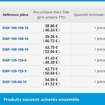
Prix unitaire (hors TVA)
Référence pièce
Quantité minimal
(prix unitaire TTC)
38.86 €
SS6F-100-100-15
1 pièc
46.24 €
(
)
39.26 €
SS6F-100-100-16
1 pièc
46.72 €
(
)
43.75 €
SS6F-100-100-19
1 pièc
52.06 €
(
)
41.43 €
SS6F-125-125-8
1 pièc
49.30 €
(
)
42.72 €
SS6F-125-125-9
1 pièc
50.84 €
(
)
34.89 €
SS6F-125-60-10
1 pièc
41.52 €
(
)
Produits souvent achetés ensemble