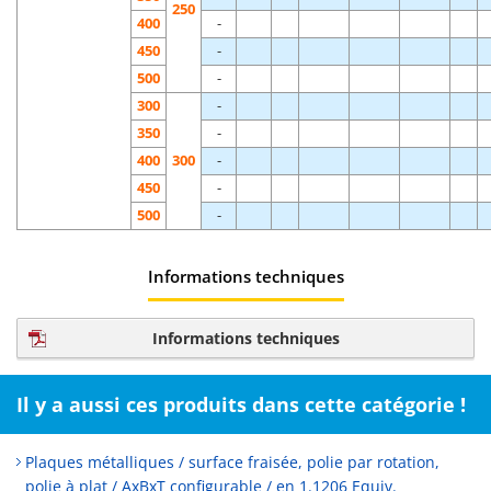
250
400
-
450
-
500
-
300
-
350
-
400
300
-
450
-
500
-
Informations techniques
Informations techniques
Il y a aussi ces produits dans cette catégorie !
Plaques métalliques / surface fraisée, polie par rotation,
polie à plat / AxBxT configurable / en 1.1206 Equiv.