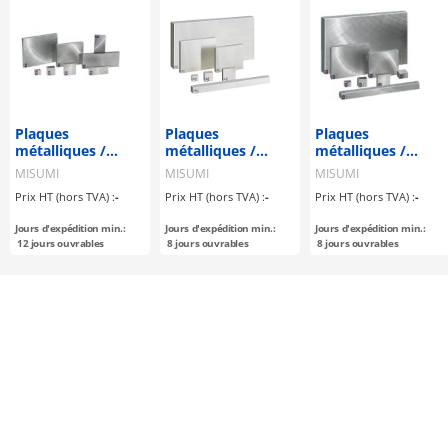
Plaques
Plaques
Plaques
métalliques /
métalliques /
métalliques /
surface fraisée,
surface usinée,
surface fraisée,
MISUMI
MISUMI
MISUMI
polie par rotation
polie par rotation,
polie en rotation,
Prix HT (hors TVA) :
-
Prix HT (hors TVA) :
-
Prix HT (hors TVA) :
-
/ A configurable /
polie à plat /
polie à plat /
en 1.0038 Equiv.
AxBxT
AxBxT
Jours d'expédition min.:
Jours d'expédition min.:
Jours d'expédition min.:
configurable / en
configurable / en
12
jours ouvrables
8
jours ouvrables
8
jours ouvrables
1.4305 Equiv.
1.0038 Equiv.