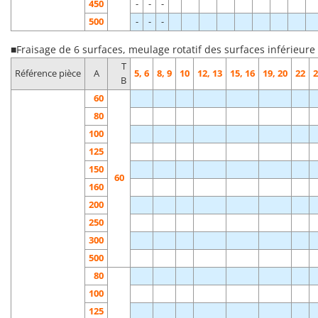
450
-
-
-
500
-
-
-
■Fraisage de 6 surfaces, meulage rotatif des surfaces inférieure
T
Référence pièce
A
5, 6
8, 9
10
12, 13
15, 16
19, 20
22
2
B
60
80
100
125
150
60
160
200
250
300
500
80
100
125