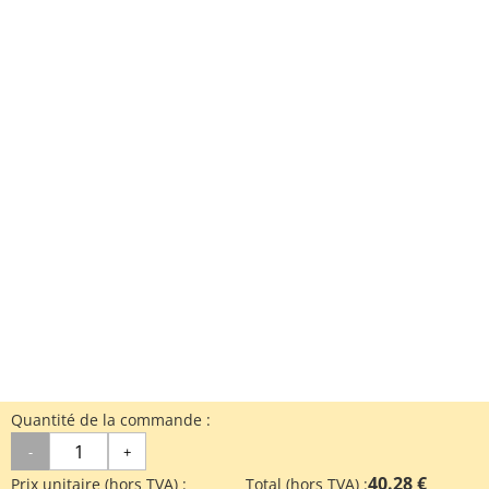
Quantité de la commande :
-
+
40.28 €
Prix unitaire (hors TVA) :
Total (hors TVA) :