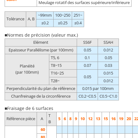
Meulage rotatif des surfaces supérieure/inférieure
~99mm
100~250
251~
Tolérance
A, B
±0.2
±0.25
±0.4
■Normes de précision (valeur max.)
Elément
SS6F
SSAH
Epaisseur Parallélisme (par 100mm)
0.05
0.012
T5, 6
0.1
0.05
T8~15
0.07
0.03
Planéité
(par 100mm)
T16~25
0.015
0.05
T28~
0.012
Perpendicularité du plan de référence
0.015 par 100mm
Chanfreinage de la circonférence
C0.2~C0.5
C0.5~C1.0
■Fraisage de 6 surfaces
T
Référence pièce
A
5
6
8
9
10
12
13
15
16
19
20
2
B
60
80