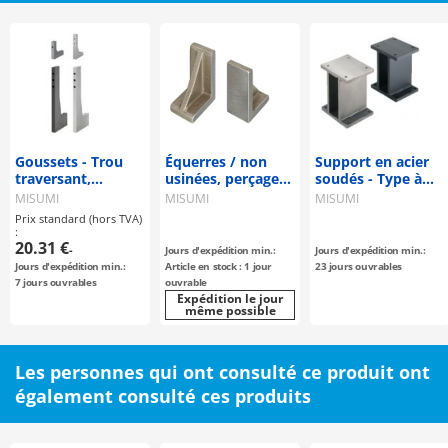
Goussets - Trou
Équerres / non
Support en acier
traversant,
usinées, perçage
soudés - Type à
perpendicularité
traversant,
plaque
MISUMI
MISUMI
MISUMI
standard
perçage pour
Prix standard (hors TVA)
goupille
:
20.31 €
cylindrique / fonte
-
Jours d'expédition min.:
Jours d'expédition min.:
/ traitement au
Jours d'expédition min.:
Article en stock : 1 jour
23 jours ouvrables
choix
7 jours ouvrables
ouvrable
Expédition le jour
même possible
Les personnes qui ont consulté ce produit ont
également consulté ces produits