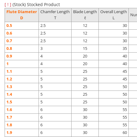
[ ! ]
(Stock) Stocked Product
Flute Diameter
Chamfer Length
Blade Length
Overall Length
Num
D
T
ℓ
L
0.5
2.5
12
30
0.6
2.5
12
30
0.7
2.5
12
30
0.8
3
15
35
0.9
4
20
40
1
4
20
40
1.1
5
25
45
1.2
5
25
45
1.3
5
25
50
1.4
5
25
50
1.5
5
25
50
1.6
6
30
55
1.7
6
30
55
1.8
6
30
55
1.9
6
30
60