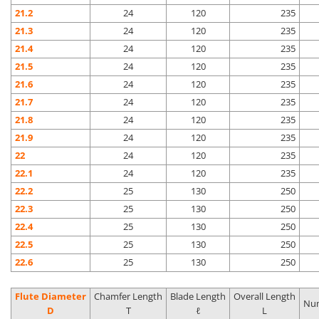
21.2
24
120
235
21.3
24
120
235
21.4
24
120
235
21.5
24
120
235
21.6
24
120
235
21.7
24
120
235
21.8
24
120
235
21.9
24
120
235
22
24
120
235
22.1
24
120
235
22.2
25
130
250
22.3
25
130
250
22.4
25
130
250
22.5
25
130
250
22.6
25
130
250
Flute Diameter
Chamfer Length
Blade Length
Overall Length
Num
D
T
ℓ
L