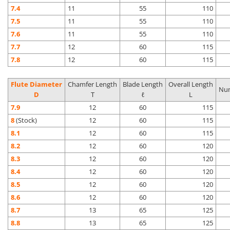
7.4
11
55
110
7.5
11
55
110
7.6
11
55
110
7.7
12
60
115
7.8
12
60
115
Flute Diameter
Chamfer Length
Blade Length
Overall Length
Num
D
T
ℓ
L
7.9
12
60
115
8
(Stock)
12
60
115
8.1
12
60
115
8.2
12
60
120
8.3
12
60
120
8.4
12
60
120
8.5
12
60
120
8.6
12
60
120
8.7
13
65
125
8.8
13
65
125