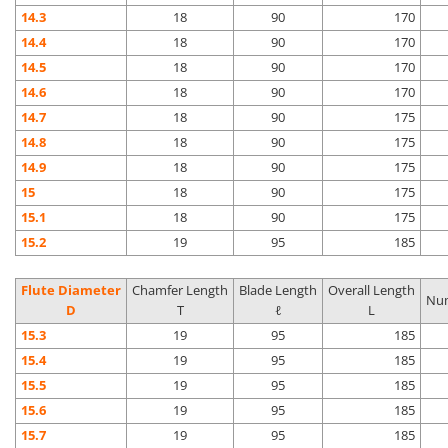
14.3
18
90
170
14.4
18
90
170
14.5
18
90
170
14.6
18
90
170
14.7
18
90
175
14.8
18
90
175
14.9
18
90
175
15
18
90
175
15.1
18
90
175
15.2
19
95
185
Flute Diameter
Chamfer Length
Blade Length
Overall Length
Num
D
T
ℓ
L
15.3
19
95
185
15.4
19
95
185
15.5
19
95
185
15.6
19
95
185
15.7
19
95
185