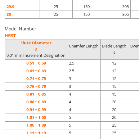
29.9
25
150
305
30
25
150
305
Model Number
HRST
Flute Diameter
Chamfer Length
Blade Length
Over
D
T
ℓ
0.01 mm Increment Designation
0.51 ~ 0.59
2.5
12
0.61 ~ 0.69
2.5
12
0.71 ~ 0.75
3
12
0.76 ~ 0.79
3
15
0.81 ~ 0.85
4
15
0.86 ~ 0.89
4
20
0.91 ~ 0.99
4
20
1.01 ~ 1.05
5
20
1.06 ~ 1.09
5
25
1.11 ~ 1.19
5
25