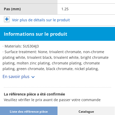
Pas (mm)
1.25
Voir plus de détails sur le produit
Informations sur le produit
· Materials: SUS304J3
· Surface treatment: None, trivalent chromate, non-chrome
plating white, trivalent black, trivalent white, bright chromate
plating, molten zinc plating, chromate plating, chromate
plating, green chromate, black chromate, nickel plating,
chrome plating, black anodized, dacrotized, German, brown
En savoir plus
plating, Lafre, black paint, temper color, temper color, dark
temper color
La référence pièce a été confirmée
Veuillez vérifier le prix avant de passer votre commande
Liste des référence pièce
Catalogue