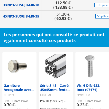
112.50 €
HXNP3-SUSGJB-M8-30
100 pièc
133.88 €
(
)
51.20 €
HXNP3-SUSGJB-M8-35
50 pièce
60.93 €
(
)
Les personnes qui ont consulté ce produit ont
également consulté ces produits
Garniture
Série 8-45 - Carré,
Vis H DIN 933,
hexagonale avec
45x45mm, fente
Inox (07171)
rondelle élastique
largeur 10mm
SUNCO
MISUMI
NORELEM
intégrée (SW)
Prix HT (hors TVA) :
Prix HT (hors TVA) :
-
Prix HT (hors TVA) :
0.70 €
0.23 €
-
-
Jours d'expédition min.: