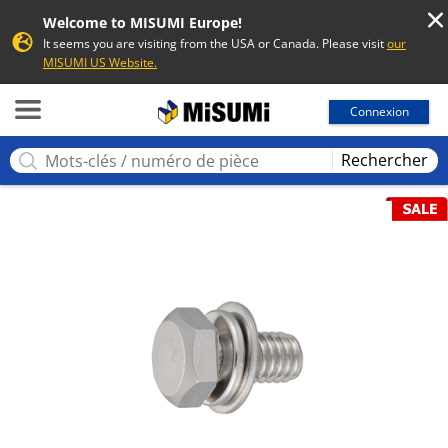
Welcome to MISUMI Europe!
It seems you are visiting from the USA or Canada. Please visit
our
MISUMI US Website.
MISUMI
Connexion
Rechercher