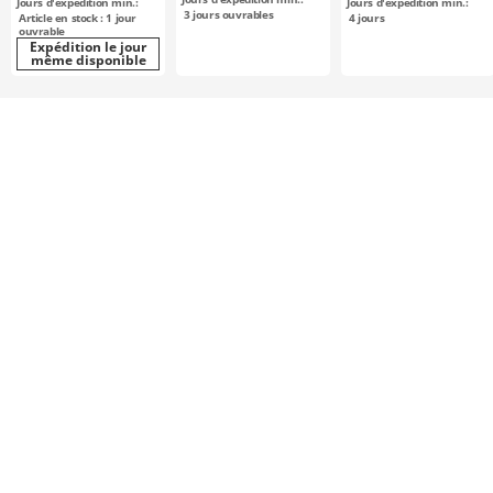
Jours d'expédition min.:
Jours d'expédition min.:
3
jours ouvrables
Article en stock : 1 jour
4
jours
ouvrable
Expédition le jour
même disponible