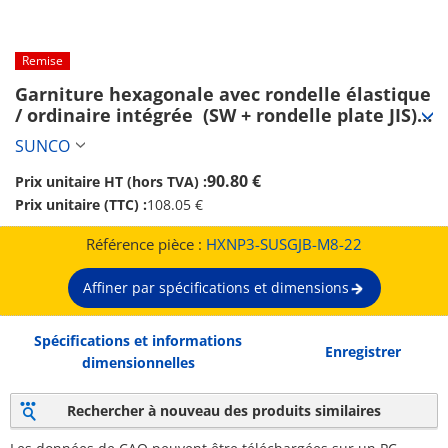
Remise
Garniture hexagonale avec rondelle élastique 
/ ordinaire intégrée  (SW + rondelle plate JIS)
【1 à 2,000 pièces】 (HXNP3-SUSGJB-M8-22)
SUNCO
90.80 €
Prix unitaire HT (hors TVA) :
Prix unitaire (TTC) :
108.05 €
Référence pièce :
HXNP3-SUSGJB-M8-22
Affiner par spécifications et dimensions
Spécifications et informations
Enregistrer
dimensionnelles
Rechercher à nouveau des produits similaires