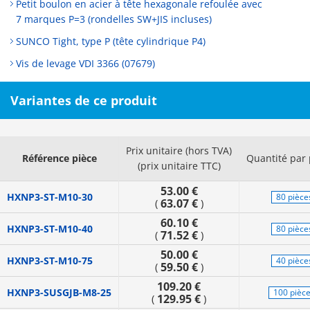
Petit boulon en acier à tête hexagonale refoulée avec
7 marques P=3 (rondelles SW+JIS incluses)
SUNCO Tight, type P (tête cylindrique P4)
Vis de levage VDI 3366 (07679)
Variantes de ce produit
Prix unitaire (hors TVA)
Référence pièce
Quantité par
(prix unitaire TTC)
53.00 €
HXNP3-ST-M10-30
80 pièce
63.07 €
(
)
60.10 €
HXNP3-ST-M10-40
80 pièce
71.52 €
(
)
50.00 €
HXNP3-ST-M10-75
40 pièce
59.50 €
(
)
109.20 €
HXNP3-SUSGJB-M8-25
100 pièc
129.95 €
(
)