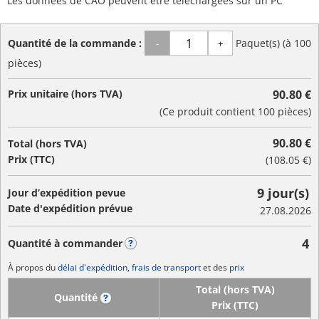
Les données de CAO peuvent être téléchargées sur un PC
Quantité de la commande :
Paquet(s) (à 100
-
+
pièces)
Prix unitaire (hors TVA)
90.80 €
(Ce produit contient 100 pièces)
90.80 €
Total (hors TVA)
Prix (TTC)
(
108.05 €
)
9 jour(s)
Jour d’expédition pevue
Date d'expédition prévue
27.08.2026
4
Quantité à commander
?
À propos du
délai d'expédition, frais de transport
et des
prix
Total (hors TVA)
Quantité
?
Prix (TTC)