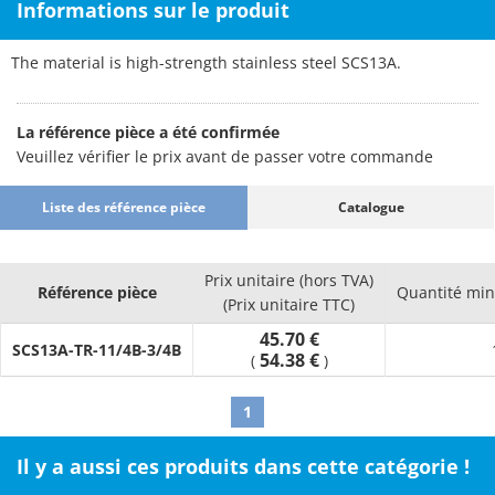
Informations sur le produit
The material is high-strength stainless steel SCS13A.
La référence pièce a été confirmée
Veuillez vérifier le prix avant de passer votre commande
Liste des référence pièce
Catalogue
Prix unitaire (hors TVA)
Référence pièce
Quantité mi
(Prix unitaire TTC)
45.70 €
SCS13A-TR-11/4B-3/4B
54.38 €
(
)
1
Il y a aussi ces produits dans cette catégorie !