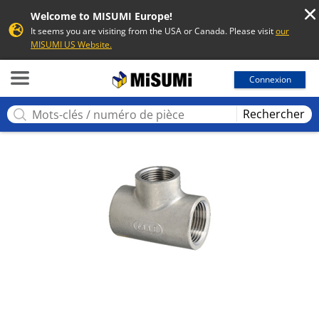
Welcome to MISUMI Europe!
It seems you are visiting from the USA or Canada. Please visit
our
MISUMI US Website.
MISUMI
Connexion
Rechercher