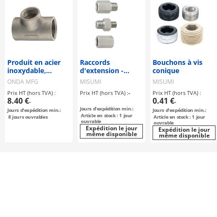
Produit en acier
Raccords
Bouchons à vis
inoxydable,
d'extension -
conique
raccords en T de
Longueur
ONDA MFG
MISUMI
MISUMI
réduction, SFRT et
configurable
Prix HT (hors TVA) :
Prix HT (hors TVA) :
-
Prix HT (hors TVA) :
SMRT
8.40 €
0.41 €
-
-
Jours d'expédition min.:
Jours d'expédition min.:
Jours d'expédition min.:
Article en stock : 1 jour
8
jours ouvrables
Article en stock : 1 jour
ouvrable
ouvrable
Expédition le jour
Expédition le jour
même disponible
même disponible