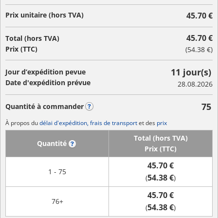
Prix unitaire (hors TVA)
45.70 €
45.70 €
Total (hors TVA)
Prix (TTC)
(
54.38 €
)
11 jour(s)
Jour d’expédition pevue
Date d'expédition prévue
28.08.2026
75
Quantité à commander
?
À propos du
délai d'expédition, frais de transport
et des
prix
Total (hors TVA)
Quantité
?
Prix (TTC)
45.70 €
1 - 75
54.38 €
(
)
45.70 €
76+
54.38 €
(
)