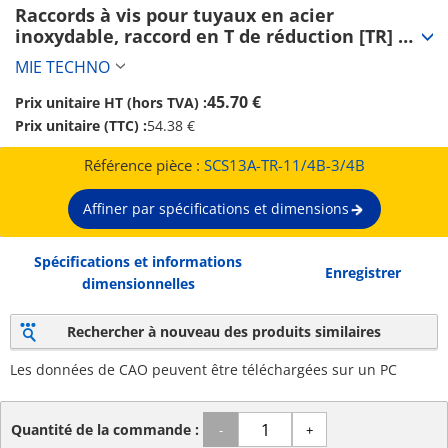
Raccords à vis pour tuyaux en acier 
inoxydable, raccord en T de réduction [TR] 
(SCS13A-TR-11/4B-3/4B)
MIE TECHNO
45.70 €
Prix unitaire HT (hors TVA) :
Prix unitaire (TTC) :
54.38 €
Référence pièce :
SCS13A-TR-11/4B-3/4B
Affiner par spécifications et dimensions
Spécifications et informations
Enregistrer
dimensionnelles
Rechercher à nouveau des produits similaires
Les données de CAO peuvent être téléchargées sur un PC
Quantité de la commande :
-
+