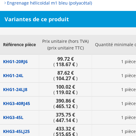
Engrenage hélicoïdal m1 bleu (polyacétal)
Variantes de ce produit
Prix unitaire (hors TVA)
Référence pièce
Quantité minimale
(prix unitaire TTC)
99.72 €
KHG1-20RJ6
1 pièce
118.67 €
(
)
87.62 €
KHG1-24L
1 pièce
104.27 €
(
)
100.02 €
KHG1-24LJ8
1 pièce
119.02 €
(
)
390.86 €
KHG3-40RJ45
1 pièce
465.12 €
(
)
375.75 €
KHG3-45L
1 pièce
447.14 €
(
)
433.32 €
KHG3-45LJ25
1 pièce
515.65 €
(
)