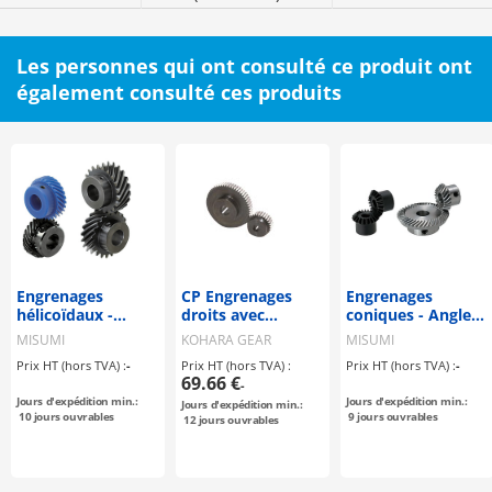
Les personnes qui ont consulté ce produit ont
également consulté ces produits
Engrenages
CP Engrenages
Engrenages
hélicoïdaux -
droits avec
coniques - Angle
Angle de pression
denture rectifiée
de pression 20°,
MISUMI
KOHARA GEAR
MISUMI
20°, angle d'hélice
droit / type à
INDUSTRY
Prix HT (hors TVA) :
-
Prix HT (hors TVA) :
Prix HT (hors TVA) :
-
45°
spirale
69.66 €
-
Jours d'expédition min.:
Jours d'expédition min.:
Jours d'expédition min.:
10
jours ouvrables
9
jours ouvrables
12
jours ouvrables