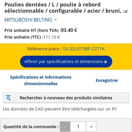
Poulies dentées / L / poulie à rebord 
sélectionnable / configurable / acier / bruni, 
nickelé chimiquement / L075 (S3-32L075BF-
MITSUBOSHI BELTING
22T1K)
93.40 €
Prix unitaire HT (hors TVA) :
Prix unitaire (TTC) :
111.15 €
Référence pièce :
S3-32L075BF-22T1K
Affiner par spécifications et dimensions
Spécifications et informations
Enregistrer
dimensionnelles
Rechercher à nouveau des produits similaires
Les données de CAO peuvent être téléchargées sur un PC
Quantité de la commande :
-
+