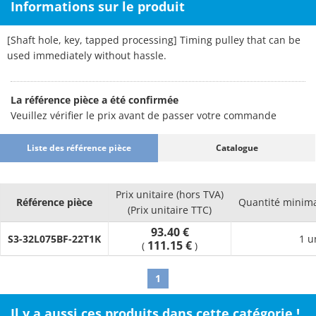
Informations sur le produit
[Shaft hole, key, tapped processing] Timing pulley that can be
used immediately without hassle.
La référence pièce a été confirmée
Veuillez vérifier le prix avant de passer votre commande
Liste des référence pièce
Catalogue
Prix unitaire (hors TVA)
Référence pièce
Quantité minim
(Prix unitaire TTC)
93.40 €
S3-32L075BF-22T1K
1 u
111.15 €
(
)
1
Il y a aussi ces produits dans cette catégorie !