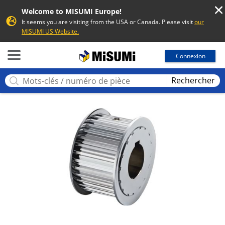
Welcome to MISUMI Europe!
It seems you are visiting from the USA or Canada. Please visit
our
MISUMI US Website.
MISUMI
Connexion
Rechercher