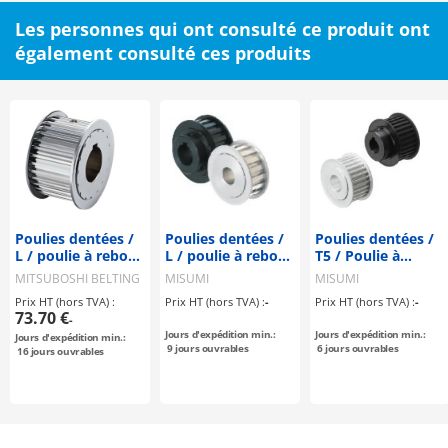
Les personnes qui ont consulté ce produit ont
également consulté ces produits
Poulies dentées /
Poulies dentées /
Poulies dentées /
L / poulie à rebord
L / poulie à rebord
T5 / Poulie à
sélectionnable /
sélectionnable /
rebord
MITSUBOSHI BELTING
MISUMI
MISUMI
configurable /
configurable /
sélectionnable /
Prix HT (hors TVA) :
Prix HT (hors TVA) :
-
Prix HT (hors TVA) :
-
acier / bruni,
aluminium, acier
configurable /
73.70 €
-
nickelé
aluminium, acier
Jours d'expédition min.:
Jours d'expédition min.:
Jours d'expédition min.:
chimiquement /
9
jours ouvrables
6
jours ouvrables
16
jours ouvrables
L100