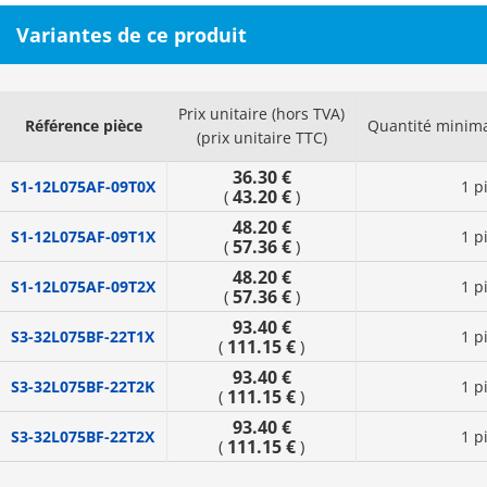
Variantes de ce produit
Prix unitaire (hors TVA)
Référence pièce
Quantité minim
(prix unitaire TTC)
36.30 €
S1-12L075AF-09T0X
1 p
43.20 €
(
)
48.20 €
S1-12L075AF-09T1X
1 p
57.36 €
(
)
48.20 €
S1-12L075AF-09T2X
1 p
57.36 €
(
)
93.40 €
S3-32L075BF-22T1X
1 p
111.15 €
(
)
93.40 €
S3-32L075BF-22T2K
1 p
111.15 €
(
)
93.40 €
S3-32L075BF-22T2X
1 p
111.15 €
(
)