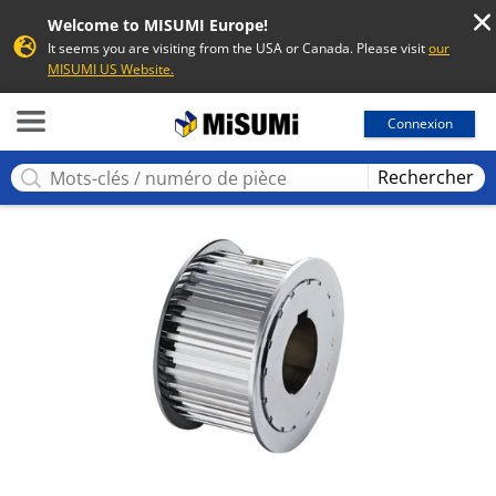
Welcome to MISUMI Europe!
It seems you are visiting from the USA or Canada. Please visit
our
MISUMI US Website.
MISUMI
Connexion
Rechercher