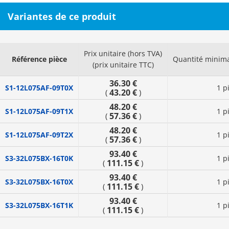
Variantes de ce produit
Prix unitaire (hors TVA)
Référence pièce
Quantité minim
(prix unitaire TTC)
36.30 €
S1-12L075AF-09T0X
1 p
43.20 €
(
)
48.20 €
S1-12L075AF-09T1X
1 p
57.36 €
(
)
48.20 €
S1-12L075AF-09T2X
1 p
57.36 €
(
)
93.40 €
S3-32L075BX-16T0K
1 p
111.15 €
(
)
93.40 €
S3-32L075BX-16T0X
1 p
111.15 €
(
)
93.40 €
S3-32L075BX-16T1K
1 p
111.15 €
(
)