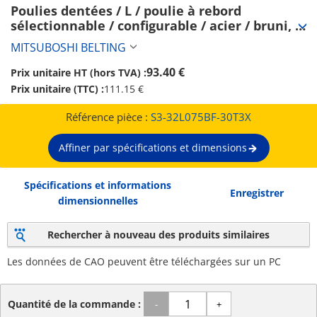
Poulies dentées / L / poulie à rebord 
sélectionnable / configurable / acier / bruni, 
nickelé chimiquement / L075 (S3-32L075BF-
MITSUBOSHI BELTING
30T3X)
93.40 €
Prix unitaire HT (hors TVA) :
Prix unitaire (TTC) :
111.15 €
Référence pièce :
S3-32L075BF-30T3X
Affiner par spécifications et dimensions
Spécifications et informations
Enregistrer
dimensionnelles
Rechercher à nouveau des produits similaires
Les données de CAO peuvent être téléchargées sur un PC
Quantité de la commande :
-
+