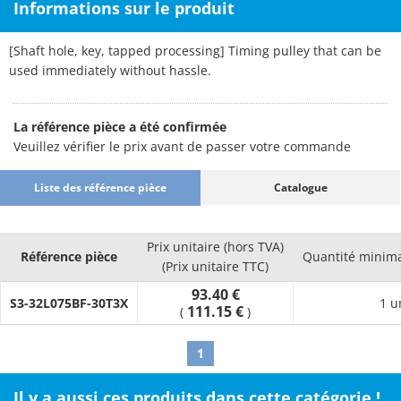
Informations sur le produit
[Shaft hole, key, tapped processing] Timing pulley that can be
used immediately without hassle.
La référence pièce a été confirmée
Veuillez vérifier le prix avant de passer votre commande
Liste des référence pièce
Catalogue
Prix unitaire (hors TVA)
Référence pièce
Quantité minim
(Prix unitaire TTC)
93.40 €
S3-32L075BF-30T3X
1 u
111.15 €
(
)
1
Il y a aussi ces produits dans cette catégorie !