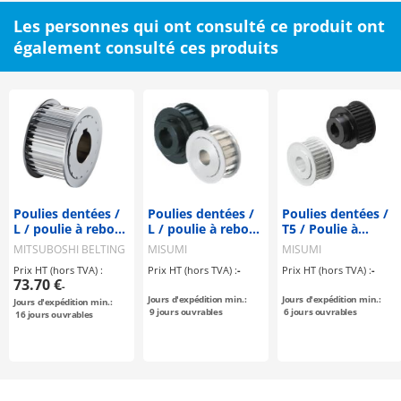
Les personnes qui ont consulté ce produit ont
également consulté ces produits
Poulies dentées /
Poulies dentées /
Poulies dentées /
L / poulie à rebord
L / poulie à rebord
T5 / Poulie à
sélectionnable /
sélectionnable /
rebord
MITSUBOSHI BELTING
MISUMI
MISUMI
configurable /
configurable /
sélectionnable /
Prix HT (hors TVA) :
Prix HT (hors TVA) :
-
Prix HT (hors TVA) :
-
acier / bruni,
aluminium, acier
configurable /
73.70 €
-
nickelé
aluminium, acier
Jours d'expédition min.:
Jours d'expédition min.:
Jours d'expédition min.:
chimiquement /
9
jours ouvrables
6
jours ouvrables
16
jours ouvrables
L100