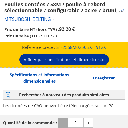
Poulies dentées / S8M / poulie à rebord 
sélectionnable / configurable / acier / bruni, 
nickelé chimiquement / S8M0250 (S1-
MITSUBOSHI BELTING
25S8M0250BX-19T2X)
92.20 €
Prix unitaire HT (hors TVA) :
Prix unitaire (TTC) :
109.72 €
Référence pièce :
S1-25S8M0250BX-19T2X
Affiner par spécifications et dimensions
Spécifications et informations
Enregistrer
dimensionnelles
Rechercher à nouveau des produits similaires
Les données de CAO peuvent être téléchargées sur un PC
Quantité de la commande :
-
+