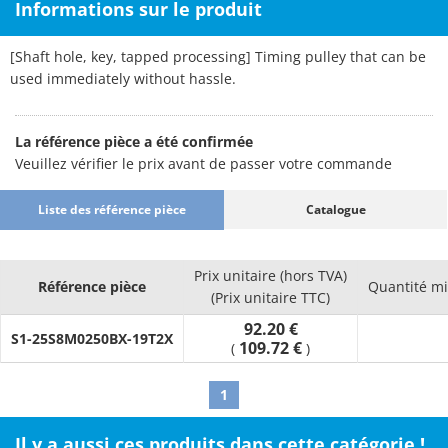
Informations sur le produit
[Shaft hole, key, tapped processing] Timing pulley that can be
used immediately without hassle.
La référence pièce a été confirmée
Veuillez vérifier le prix avant de passer votre commande
Liste des référence pièce
Catalogue
Prix unitaire (hors TVA)
Référence pièce
Quantité m
(Prix unitaire TTC)
92.20 €
S1-25S8M0250BX-19T2X
109.72 €
(
)
1
Il y a aussi ces produits dans cette catégorie !