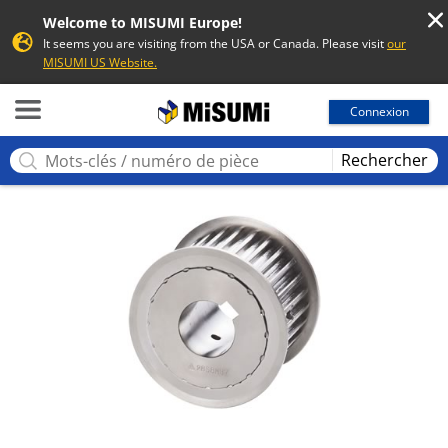
Welcome to MISUMI Europe!
It seems you are visiting from the USA or Canada. Please visit
our
MISUMI US Website.
MISUMI
Connexion
Rechercher