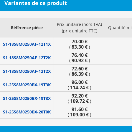
Variantes de ce produit
Prix unitaire (hors TVA)
Référence pièce
Quantité m
(prix unitaire TTC)
70.00 €
S1-18S8M0250AF-12T1X
83.30 €
(
)
76.40 €
S1-18S8M0250AF-12T2K
90.92 €
(
)
72.60 €
S1-18S8M0250AF-12T2X
86.39 €
(
)
96.00 €
S1-25S8M0250BX-19T3K
114.24 €
(
)
92.20 €
S1-25S8M0250BX-19T3X
109.72 €
(
)
91.60 €
S1-25S8M0250BX-20T0K
109.00 €
(
)