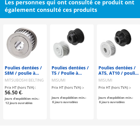
Les personnes qui ont consulté ce produit ont
également consulté ces produits
Poulies dentées /
Poulies dentées /
Poulies dentées /
S8M / poulie à
T5 / Poulie à
AT5, AT10 / poulie
rebord
rebord
à rebord
MITSUBOSHI BELTING
MISUMI
MISUMI
sélectionnable /
sélectionnable /
sélectionnable /
Prix HT (hors TVA) :
Prix HT (hors TVA) :
-
Prix HT (hors TVA) :
-
configurable /
configurable /
configurable /
56.50 €
-
acier / bruni,
aluminium, acier
aluminium
Jours d'expédition min.:
Jours d'expédition min.:
Jours d'expédition min.:
nickelé
6
jours ouvrables
6
jours ouvrables
12
jours ouvrables
chimiquement /
S8M0150