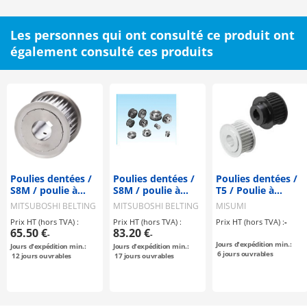
Les personnes qui ont consulté ce produit ont
également consulté ces produits
Poulies dentées /
Poulies dentées /
Poulies dentées /
S8M / poulie à
S8M / poulie à
T5 / Poulie à
rebord
rebord
rebord
MITSUBOSHI BELTING
MITSUBOSHI BELTING
MISUMI
sélectionnable /
sélectionnable /
sélectionnable /
Prix HT (hors TVA) :
Prix HT (hors TVA) :
Prix HT (hors TVA) :
-
configurable /
configurable /
configurable /
65.50 €
83.20 €
-
-
acier / bruni,
acier
aluminium, acier
Jours d'expédition min.:
Jours d'expédition min.:
Jours d'expédition min.:
nickelé
6
jours ouvrables
12
jours ouvrables
17
jours ouvrables
chimiquement /
S8M0250