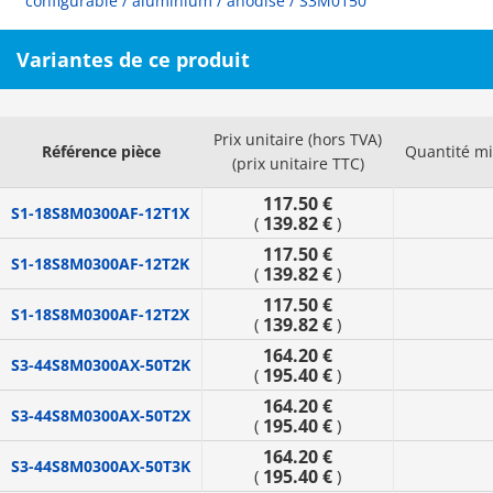
configurable / aluminium / anodisé / S3M0150
Variantes de ce produit
Prix unitaire (hors TVA)
Référence pièce
Quantité m
(prix unitaire TTC)
117.50 €
S1-18S8M0300AF-12T1X
139.82 €
(
)
117.50 €
S1-18S8M0300AF-12T2K
139.82 €
(
)
117.50 €
S1-18S8M0300AF-12T2X
139.82 €
(
)
164.20 €
S3-44S8M0300AX-50T2K
195.40 €
(
)
164.20 €
S3-44S8M0300AX-50T2X
195.40 €
(
)
164.20 €
S3-44S8M0300AX-50T3K
195.40 €
(
)