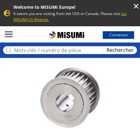
Welcome to MISUMI Europe!
It seems you are visiting from the USA or Canada. Please visit
our
MISUMI US Website.
MISUMI
Connexion
Rechercher