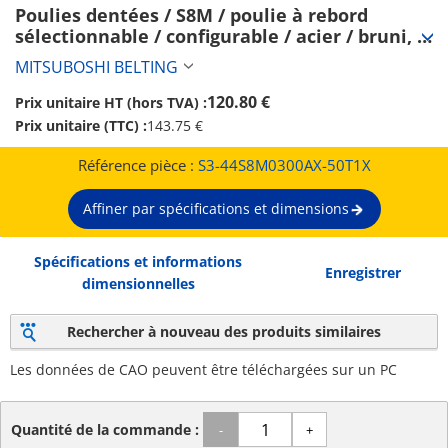
Poulies dentées / S8M / poulie à rebord 
sélectionnable / configurable / acier / bruni, 
nickelé chimiquement / S8M0300 (S3-
MITSUBOSHI BELTING
44S8M0300AX-50T1X)
120.80 €
Prix unitaire HT (hors TVA) :
Prix unitaire (TTC) :
143.75 €
Référence pièce :
S3-44S8M0300AX-50T1X
Affiner par spécifications et dimensions
Spécifications et informations
Enregistrer
dimensionnelles
Rechercher à nouveau des produits similaires
Les données de CAO peuvent être téléchargées sur un PC
Quantité de la commande :
-
+