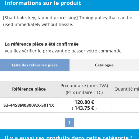
Informations sur le produit
[Shaft hole, key, tapped processing] Timing pulley that can be
used immediately without hassle.
La référence pièce a été confirmée
Veuillez vérifier le prix avant de passer votre commande
Liste des référence pièce
Catalogue
Prix unitaire (hors TVA)
Référence pièce
Quantité m
(Prix unitaire TTC)
120.80 €
S3-44S8M0300AX-50T1X
143.75 €
(
)
1
Il y a aussi ces produits dans cette catégorie !