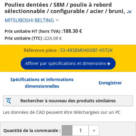
Poulies dentées / S8M / poulie à rebord 
sélectionnable / configurable / acier / bruni, 
nickelé chimiquement / S8M0400 (S3-
MITSUBOSHI BELTING
48S8M0400BF-45T2K)
188.30 €
Prix unitaire HT (hors TVA) :
Prix unitaire (TTC) :
224.08 €
Référence pièce :
S3-48S8M0400BF-45T2K
Affiner par spécifications et dimensions
Spécifications et informations
Enregistrer
dimensionnelles
Rechercher à nouveau des produits similaires
Les données de CAO peuvent être téléchargées sur un PC
Quantité de la commande :
-
+