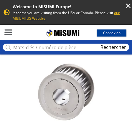
Welcome to MISUMI Europe!
It seems you are visiting from the USA or Canada. Please visit
our
MISUMI US Website.
MISUMI
Connexion
Rechercher