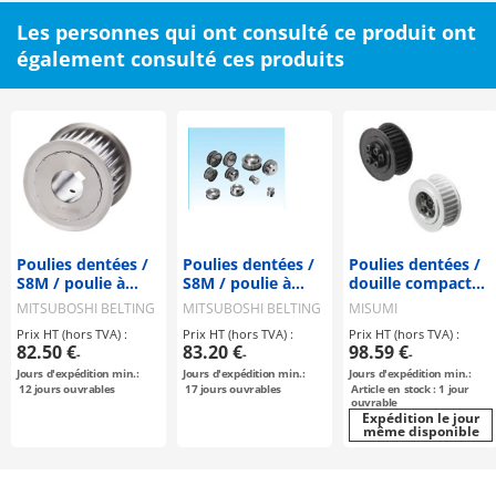
Les personnes qui ont consulté ce produit ont
également consulté ces produits
Poulies dentées /
Poulies dentées /
Poulies dentées /
S8M / poulie à
S8M / poulie à
douille compacte /
rebord
rebord
S8M / poulie à
MITSUBOSHI BELTING
MITSUBOSHI BELTING
MISUMI
sélectionnable /
sélectionnable /
rebord
Prix HT (hors TVA) :
Prix HT (hors TVA) :
Prix HT (hors TVA) :
configurable /
configurable /
sélectionnable /
82.50 €
83.20 €
98.59 €
-
-
-
acier / bruni,
acier
aluminium, acier
Jours d'expédition min.:
Jours d'expédition min.:
Jours d'expédition min.:
nickelé
12
jours ouvrables
17
jours ouvrables
Article en stock : 1 jour
chimiquement /
ouvrable
S8M0300
Expédition le jour
même disponible