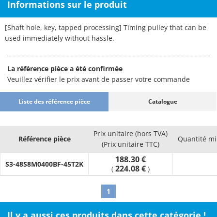
Informations sur le produit
[Shaft hole, key, tapped processing] Timing pulley that can be
used immediately without hassle.
La référence pièce a été confirmée
Veuillez vérifier le prix avant de passer votre commande
Liste des référence pièce
Catalogue
Prix unitaire (hors TVA)
Référence pièce
Quantité m
(Prix unitaire TTC)
188.30 €
S3-48S8M0400BF-45T2K
224.08 €
(
)
1
Il y a aussi ces produits dans cette catégorie !