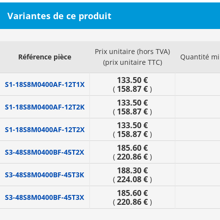
Variantes de ce produit
Prix unitaire (hors TVA)
Référence pièce
Quantité m
(prix unitaire TTC)
133.50 €
S1-18S8M0400AF-12T1X
158.87 €
(
)
133.50 €
S1-18S8M0400AF-12T2K
158.87 €
(
)
133.50 €
S1-18S8M0400AF-12T2X
158.87 €
(
)
185.60 €
S3-48S8M0400BF-45T2X
220.86 €
(
)
188.30 €
S3-48S8M0400BF-45T3K
224.08 €
(
)
185.60 €
S3-48S8M0400BF-45T3X
220.86 €
(
)