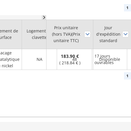
1
Prix unitaire
Diam. de trou
Jour
tement de
Logement de
(hors TVA)(Prix
d'arbre H7
d'expédition
Bride
urface
clavette
unitaire TTC)
(mm)
standard
lacage
183.90 €
17 jours
atalytique
NA
48
Disponible
ouvrables
(
218.84 €
)
 nickel
1