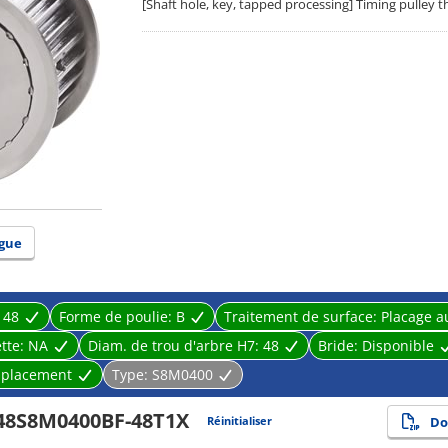
[Shaft hole, key, tapped processing] Timing pulley 
gue
:
48
Forme de poulie:
B
Traitement de surface:
Placage a
tte:
NA
Diam. de trou d'arbre H7:
48
Bride:
Disponible
placement
Type:
S8M0400
48S8M0400BF-48T1X
Réinitialiser
Do