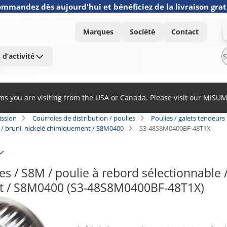
mmandez dès aujourd'hui et bénéficiez de la livraison grat
Marques
Société
Contact
 d’activité
ems you are visiting from the USA or Canada. Please visit our MISU
ission
Courroies de distribution / poulies
Poulies / galets tendeurs
er / bruni, nickelé chimiquement / S8M0400
S3-48S8M0400BF-48T1X
s / S8M / poulie à rebord sélectionnable / c
 / S8M0400 (S3-48S8M0400BF-48T1X)