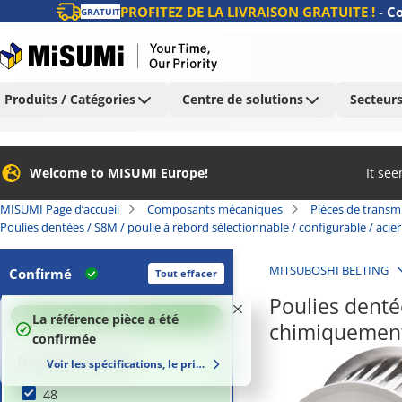
PROFITEZ DE LA LIVRAISON GRATUITE !
-
Co
GRATUIT
Produits / Catégories
Centre de solutions
Secteurs
Welcome to MISUMI Europe!
It se
MISUMI Page d’accueil
Composants mécaniques
Pièces de transm
Poulies dentées / S8M / poulie à rebord sélectionnable / configurable / aci
MITSUBOSHI BELTING
Confirmé
Tout effacer
Poulies dentée
100
%
La référence pièce a été
chimiquement
confirmée
Nombre de dents (t)
Voir les spécifications, le prix et le délai de livraison
48