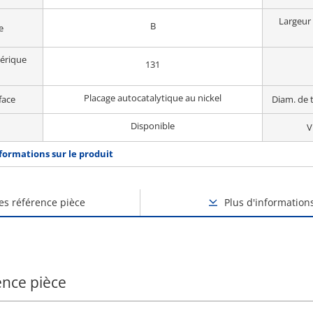
Largeur 
B
e
hérique
131
Placage autocatalytique au nickel
face
Diam. de 
Disponible
V
nformations sur le produit
des référence pièce
Plus d'information
ence pièce