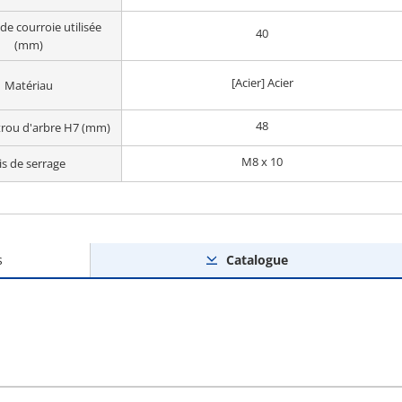
de courroie utilisée
40
(mm)
[Acier] Acier
Matériau
48
trou d'arbre H7 (mm)
M8 x 10
is de serrage
s
Catalogue