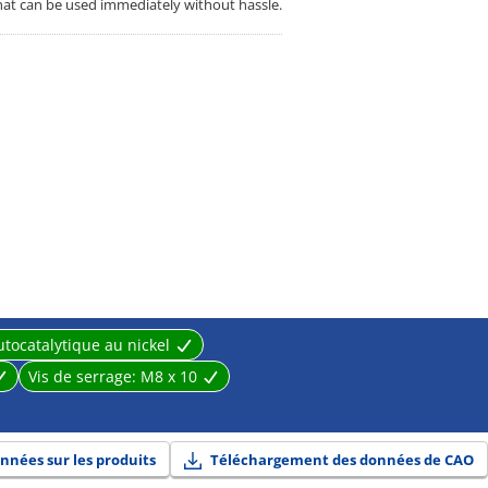
that can be used immediately without hassle.
utocatalytique au nickel
Vis de serrage:
M8 x 10
nnées sur les produits
Téléchargement des données de CAO