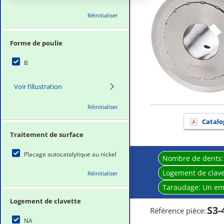
Réinitialiser
Forme de poulie
B
Voir l’illustration
Réinitialiser
Catalo
Traitement de surface
Placage autocatalytique au nickel
Nombre de dents
Logement de clave
Réinitialiser
Taraudage:
Un em
Logement de clavette
S3-
Référence pièce
:
NA