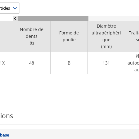
Diamètre
Nombre de
Forme de
ultrapériphéri
Trai
e
dents
poulie
que
s
(t)
(mm)
P
1X
48
B
131
autoc
au
tions
 base