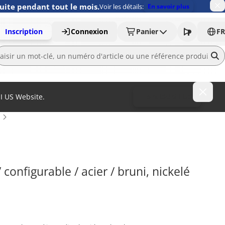
uite pendant tout le mois.
Voir les détails:
En savoir plus
Inscription
Connexion
Panier
FR
MI US Website.
To MISUMI US
onfigurable / acier / bruni, nickelé 