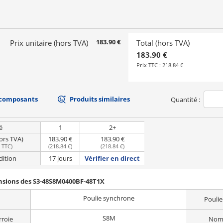
183.90 €
Prix unitaire (hors TVA)
Total (hors TVA)
183.90 €
Prix TTC :
218.84 €
 composants
Produits similaires
Quantité :
é
1
2+
hors TVA)
183.90 €
183.90 €
e TTC
)
(
218.84 €
)
(
218.84 €
)
dition
17 jours
Vérifier en direct
ensions des S3-48S8M0400BF-48T1X
Poulie synchrone
Poulie
S8M
rroie
Nomb