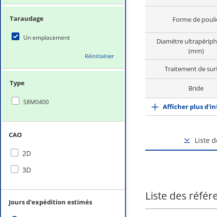
Taraudage
Forme de pouli
Un emplacement
Diamètre ultrapérip
(mm)
Réinitialiser
Traitement de sur
Type
Bride
S8M0400
Afficher plus d'i
CAO
Liste 
2D
3D
Liste des référ
Jours d'expédition estimés