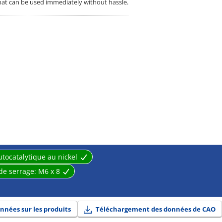
that can be used immediately without hassle.
utocatalytique au nickel
 de serrage:
M6 x 8
nnées sur les produits
Téléchargement des données de CAO