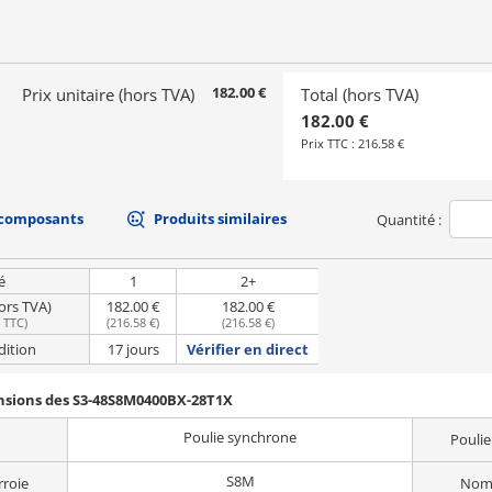
182.00 €
Prix unitaire (hors TVA)
Total (hors TVA)
182.00 €
Prix TTC :
216.58 €
 composants
Produits similaires
Quantité :
é
1
2+
hors TVA)
182.00 €
182.00 €
e TTC
)
(
216.58 €
)
(
216.58 €
)
dition
17 jours
Vérifier en direct
ensions des S3-48S8M0400BX-28T1X
Poulie synchrone
Poulie
S8M
rroie
Nomb