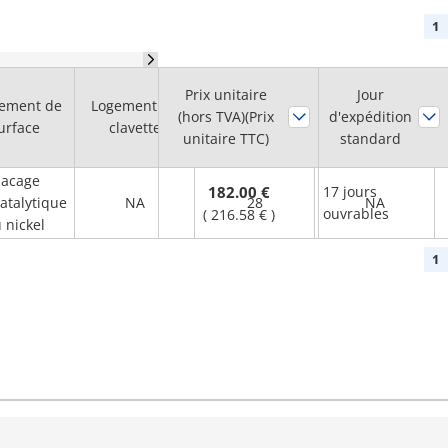
1
Prix unitaire
Diam. de trou
Jour
tement de
Logement de
(hors TVA)(Prix
d'arbre H7
d'expédition
Bride
urface
clavette
unitaire TTC)
(mm)
standard
lacage
182.00 €
17 jours
atalytique
NA
28
NA
ouvrables
(
216.58 €
)
 nickel
1