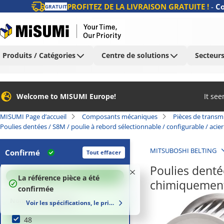
PROFITEZ DE LA LIVRAISON GRATUITE !
-
Co
GRATUIT
Produits / Catégories
Centre de solutions
Secteurs
Welcome to MISUMI Europe!
It se
MISUMI Page d’accueil
Composants mécaniques
Pièces de transm
Poulies dentées / S8M / poulie à rebord sélectionnable / configurable / aci
MITSUBOSHI BELTING
Confirmé
Tout effacer
Poulies dentée
100
%
La référence pièce a été
chimiquement
confirmée
Nombre de dents (t)
Voir les spécifications, le prix et le délai de livraison
48