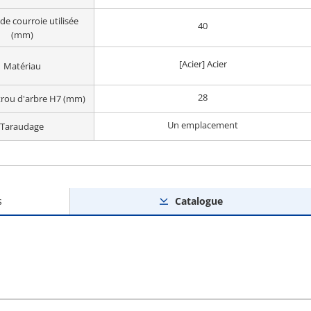
de courroie utilisée
40
(mm)
[Acier] Acier
Matériau
28
trou d'arbre H7 (mm)
Un emplacement
Taraudage
s
Catalogue