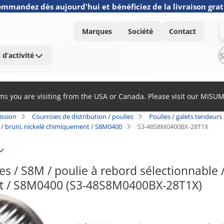
mmandez dès aujourd'hui et bénéficiez de la livraison grat
Marques
Société
Contact
 d’activité
ems you are visiting from the USA or Canada. Please visit our MISU
ission
Courroies de distribution / poulies
Poulies / galets tendeurs
er / bruni, nickelé chimiquement / S8M0400
S3-48S8M0400BX-28T1X
s / S8M / poulie à rebord sélectionnable / c
 / S8M0400 (S3-48S8M0400BX-28T1X)