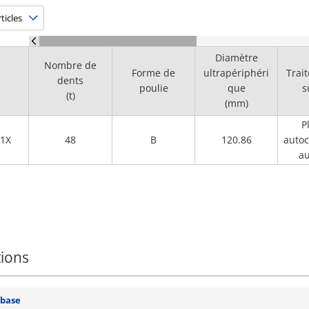
Diamètre
Nombre de
Forme de
ultrapériphéri
Trai
e
dents
poulie
que
s
(t)
(mm)
P
1X
48
B
120.86
autoc
au
tions
 base