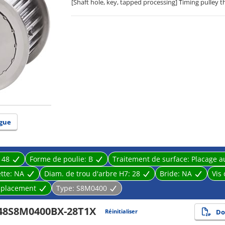
[Shaft hole, key, tapped processing] Timing pulley 
gue
:
48
Forme de poulie:
B
Traitement de surface:
Placage a
tte:
NA
Diam. de trou d'arbre H7:
28
Bride:
NA
Vis
placement
Type:
S8M0400
48S8M0400BX-28T1X
Réinitialiser
Do