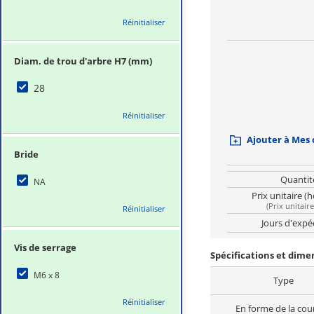
Réinitialiser
Diam. de trou d'arbre H7 (mm)
28
Réinitialiser
Ajouter à Mes
Bride
Quantit
NA
Prix unitaire (
(
Prix unitair
Réinitialiser
Jours d'expé
Vis de serrage
Spécifications et dim
M6 x 8
Type
Réinitialiser
En forme de la cou