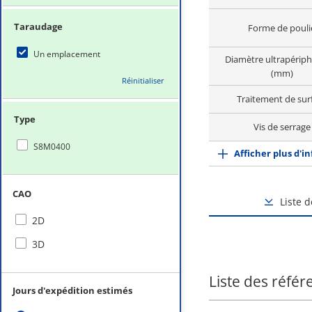
Taraudage
Forme de pouli
Un emplacement
Diamètre ultrapérip
(mm)
Réinitialiser
Traitement de sur
Type
Vis de serrage
S8M0400
Afficher plus d'i
CAO
Liste 
2D
3D
Liste des référ
Jours d'expédition estimés