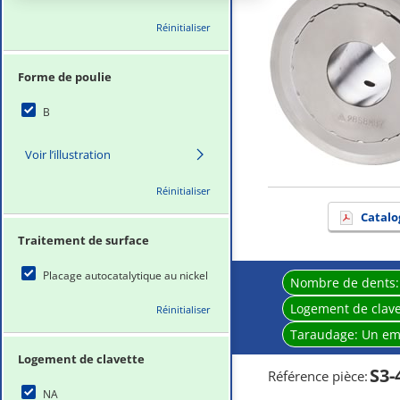
Réinitialiser
Forme de poulie
B
Voir l’illustration
Réinitialiser
Catalo
Traitement de surface
Placage autocatalytique au nickel
Nombre de dents
Logement de clave
Réinitialiser
Taraudage:
Un em
Logement de clavette
S3-
Référence pièce
:
NA