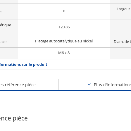
Largeur 
B
e
hérique
120.86
Placage autocatalytique au nickel
face
Diam. de 
M6 x 8
nformations sur le produit
des référence pièce
Plus d'information
ence pièce