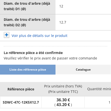
Diam. de trou d'arbre (déjà
12
traité) D1 (Ø)
Diam. de trou d'arbre (déjà
12.7
traité) D2 (Ø)
Voir plus de détails sur le produit
La référence pièce a été confirmée
Veuillez vérifier le prix avant de passer votre commande
Liste des référence pièce
Catalogue
Prix unitaire (hors TVA)
Quantité min
Référence pièce
(Prix unitaire TTC)
36.30 €
SDWC-47C-12K5X12.7
1
43.20 €
(
)