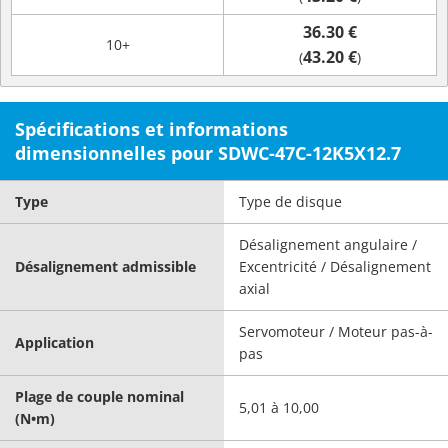
36.30 €
10+
43.20 €
(
)
Spécifications et informations
dimensionnelles pour SDWC-47C-12K5X12.7
Type
Type de disque
Désalignement angulaire /
Désalignement admissible
Excentricité / Désalignement
axial
Servomoteur / Moteur pas-à-
Application
pas
Plage de couple nominal
5,01 à 10,00
(N•m)