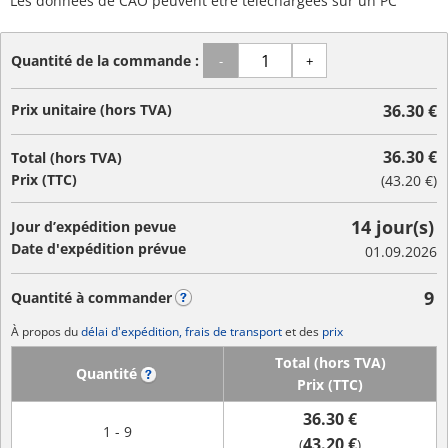
Les données de CAO peuvent être téléchargées sur un PC
Quantité de la commande :
-
+
Prix unitaire (hors TVA)
36.30 €
36.30 €
Total (hors TVA)
Prix (TTC)
(
43.20 €
)
14 jour(s)
Jour d’expédition pevue
Date d'expédition prévue
01.09.2026
9
Quantité à commander
?
À propos du
délai d'expédition, frais de transport
et des
prix
Total (hors TVA)
Quantité
?
Prix (TTC)
36.30 €
1 - 9
43.20 €
(
)