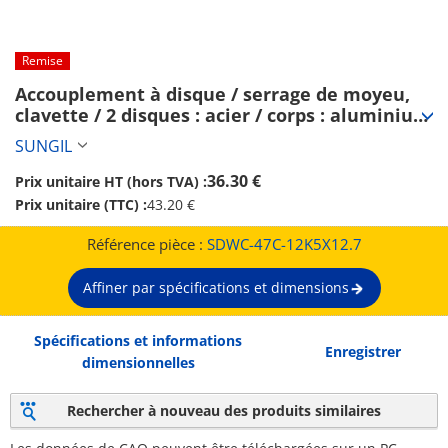
Remise
Accouplement à disque / serrage de moyeu, 
clavette / 2 disques : acier / corps : aluminium 
/ SDWC / SUNGIL (SDWC-47C-12K5X12.7)
SUNGIL
36.30 €
Prix unitaire HT (hors TVA) :
Prix unitaire (TTC) :
43.20 €
Référence pièce :
SDWC-47C-12K5X12.7
Affiner par spécifications et dimensions
Spécifications et informations
Enregistrer
dimensionnelles
Rechercher à nouveau des produits similaires