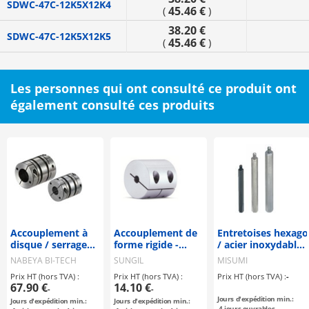
SDWC-47C-12K5X12K4
45.46 €
(
)
38.20 €
SDWC-47C-12K5X12K5
45.46 €
(
)
Les personnes qui ont consulté ce produit ont
également consulté ces produits
Accouplement à
Accouplement de
Entretoises hexago
disque / serrage
forme rigide -
/ acier inoxydable,
de moyeu / 2
Type à serrage -
acier / traitement
NABEYA BI-TECH
SUNGIL
MISUMI
disques : acier /
au choix / filetage
Prix HT (hors TVA) :
Prix HT (hors TVA) :
Prix HT (hors TVA) :
-
corps : aluminium
extérieur, filetage
67.90 €
14.10 €
-
-
/ XBW / NBK
intérieur
Jours d'expédition min.:
Jours d'expédition min.:
Jours d'expédition min.:
4
jours ouvrables