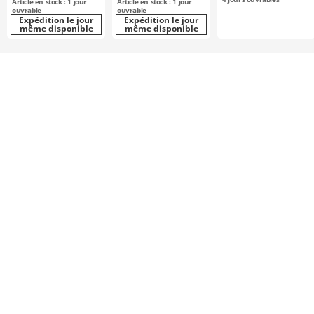
Article en stock : 1 jour
Article en stock : 1 jour
ouvrable
ouvrable
Expédition le jour
Expédition le jour
même disponible
même disponible