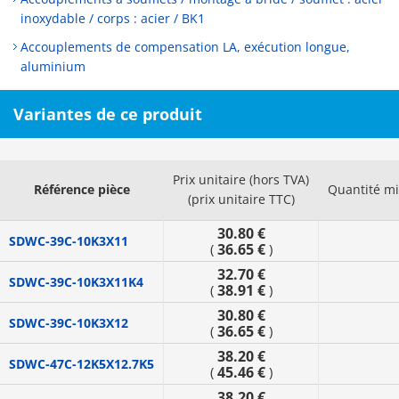
inoxydable / corps : acier / BK1
Accouplements de compensation LA, exécution longue,
aluminium
Variantes de ce produit
Prix unitaire (hors TVA)
Référence pièce
Quantité m
(prix unitaire TTC)
30.80 €
SDWC-39C-10K3X11
36.65 €
(
)
32.70 €
SDWC-39C-10K3X11K4
38.91 €
(
)
30.80 €
SDWC-39C-10K3X12
36.65 €
(
)
38.20 €
SDWC-47C-12K5X12.7K5
45.46 €
(
)
38.20 €