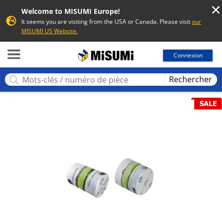
Welcome to MISUMI Europe!
It seems you are visiting from the USA or Canada. Please visit
our
MISUMI US Website.
MISUMI
Connexion
Rechercher