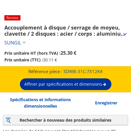
Remise
Accouplement à disque / serrage de moyeu, 
clavette / 2 disques : acier / corps : aluminium 
/ SDWB / SUNGIL (SDWB-31C-7X12K4)
SUNGIL
25.30 €
Prix unitaire HT (hors TVA) :
Prix unitaire (TTC) :
30.11 €
Référence pièce :
SDWB-31C-7X12K4
Affiner par spécifications et dimensions
Spécifications et informations
Enregistrer
dimensionnelles
Rechercher à nouveau des produits similaires