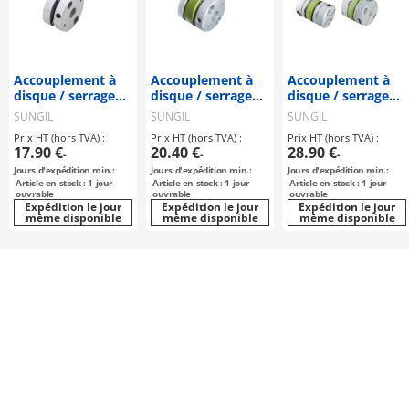
Accouplement à
Accouplement à
Accouplement à
disque / serrage
disque / serrage
disque / serrage
par vis sans tête,
par vis sans fin,
de moyeu,
SUNGIL
SUNGIL
SUNGIL
clavette / 1
clavette / 2
clavette / 2
Prix HT (hors TVA) :
Prix HT (hors TVA) :
Prix HT (hors TVA) :
rondelle : acier /
disques : acier /
disques : acier /
17.90 €
20.40 €
28.90 €
-
-
-
corps : aluminium
corps : aluminium
corps : aluminium
Jours d'expédition min.:
Jours d'expédition min.:
Jours d'expédition min.:
/ SHDS-56 /
/ SDWB / SUNGIL
/ SDWC / SUNGIL
Article en stock : 1 jour
Article en stock : 1 jour
Article en stock : 1 jour
SUNGIL
ouvrable
ouvrable
ouvrable
Expédition le jour
Expédition le jour
Expédition le jour
même disponible
même disponible
même disponible