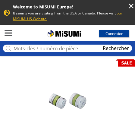
Welcome to MISUMI Europe!
It seems you are visiting from the USA or Canada. Please visit
our
MISUMI US Website.
MISUMI
Connexion
Rechercher