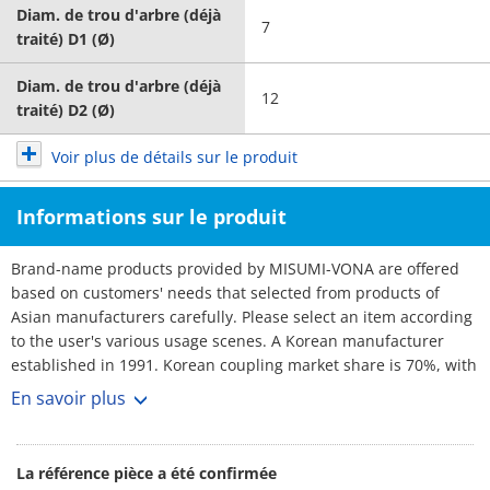
Diam. de trou d'arbre (déjà
7
traité) D1 (Ø)
Diam. de trou d'arbre (déjà
12
traité) D2 (Ø)
Voir plus de détails sur le produit
Informations sur le produit
Brand-name products provided by MISUMI-VONA are offered
based on customers' needs that selected from products of
Asian manufacturers carefully. Please select an item according
to the user's various usage scenes. A Korean manufacturer
established in 1991. Korean coupling market share is 70%, with
over 3,000 customers. No1 maker. Rich selection, and short
En savoir plus
lead-times.
La référence pièce a été confirmée