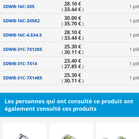
28.10 €
SDWB-16C-3X5
1 pi
33.44 €
(
)
30.00 €
SDWB-16C-3X5K2
1 pi
35.70 €
(
)
28.10 €
SDWB-16C-4.5X4.5
1 pi
33.44 €
(
)
25.30 €
SDWB-31C-7X12K5
1 pi
30.11 €
(
)
23.40 €
SDWB-31C-7X14
1 pi
27.85 €
(
)
25.30 €
SDWB-31C-7X14K5
1 pi
30.11 €
(
)
Les personnes qui ont consulté ce produit ont
également consulté ces produits