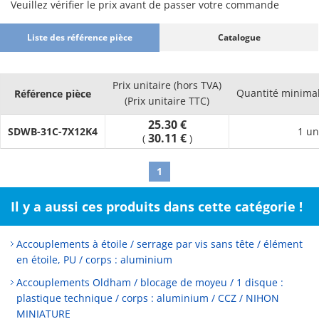
Veuillez vérifier le prix avant de passer votre commande
Liste des référence pièce
Catalogue
Prix unitaire (hors TVA)
Quantité minim
Référence pièce
(Prix unitaire TTC)
25.30 €
SDWB-31C-7X12K4
1 un
30.11 €
(
)
1
Il y a aussi ces produits dans cette catégorie !
Accouplements à étoile / serrage par vis sans tête / élément
en étoile, PU / corps : aluminium
Accouplements Oldham / blocage de moyeu / 1 disque :
plastique technique / corps : aluminium / CCZ / NIHON
MINIATURE