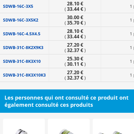
28.10 €
SDWB-16C-3X5
1 
33.44 €
(
)
30.00 €
SDWB-16C-3X5K2
1 
35.70 €
(
)
28.10 €
SDWB-16C-4.5X4.5
1 
33.44 €
(
)
27.20 €
SDWB-31C-8K2X9K3
1 
32.37 €
(
)
25.30 €
SDWB-31C-8K3X10
1 
30.11 €
(
)
27.20 €
SDWB-31C-8K3X10K3
1 
32.37 €
(
)
Les personnes qui ont consulté ce produit ont
également consulté ces produits