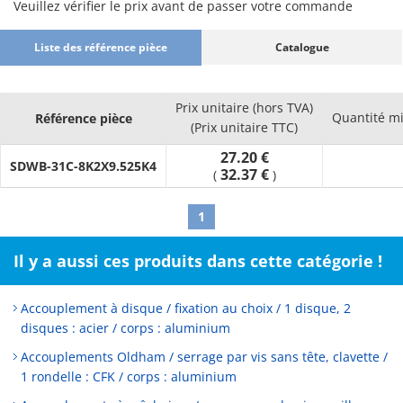
Veuillez vérifier le prix avant de passer votre commande
Liste des référence pièce
Catalogue
Prix unitaire (hors TVA)
Quantité m
Référence pièce
(Prix unitaire TTC)
27.20 €
SDWB-31C-8K2X9.525K4
32.37 €
(
)
1
Il y a aussi ces produits dans cette catégorie !
Accouplement à disque / fixation au choix / 1 disque, 2
disques : acier / corps : aluminium
Accouplements Oldham / serrage par vis sans tête, clavette /
1 rondelle : CFK / corps : aluminium