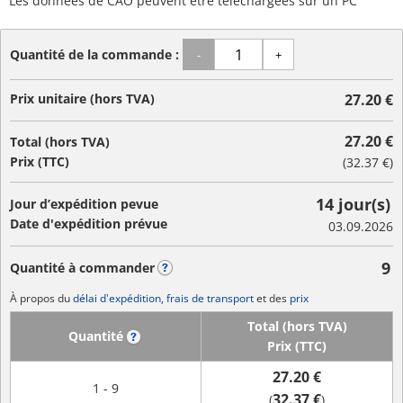
Les données de CAO peuvent être téléchargées sur un PC
Quantité de la commande :
-
+
Prix unitaire (hors TVA)
27.20 €
27.20 €
Total (hors TVA)
Prix (TTC)
(
32.37 €
)
14 jour(s)
Jour d’expédition pevue
Date d'expédition prévue
03.09.2026
9
Quantité à commander
?
À propos du
délai d'expédition, frais de transport
et des
prix
Total (hors TVA)
Quantité
?
Prix (TTC)
27.20 €
1 - 9
32.37 €
(
)