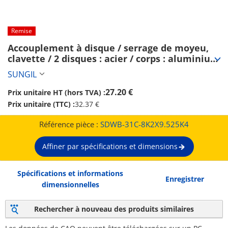
Remise
Accouplement à disque / serrage de moyeu, 
clavette / 2 disques : acier / corps : aluminium 
/ SDWB / SUNGIL (SDWB-31C-8K2X9.525K4)
SUNGIL
27.20 €
Prix unitaire HT (hors TVA) :
Prix unitaire (TTC) :
32.37 €
Référence pièce :
SDWB-31C-8K2X9.525K4
Affiner par spécifications et dimensions
Spécifications et informations
Enregistrer
dimensionnelles
Rechercher à nouveau des produits similaires