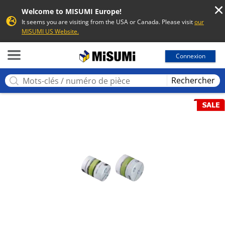
Welcome to MISUMI Europe!
It seems you are visiting from the USA or Canada. Please visit
our
MISUMI US Website.
MISUMI
Connexion
Rechercher