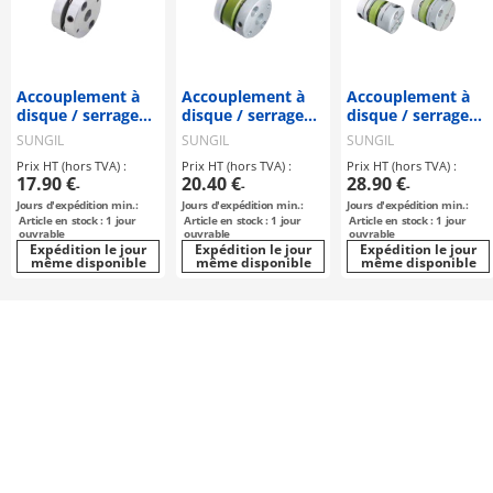
Accouplement à
Accouplement à
Accouplement à
disque / serrage
disque / serrage
disque / serrage
par vis sans tête,
par vis sans fin,
de moyeu,
SUNGIL
SUNGIL
SUNGIL
clavette / 1
clavette / 2
clavette / 2
Prix HT (hors TVA) :
Prix HT (hors TVA) :
Prix HT (hors TVA) :
rondelle : acier /
disques : acier /
disques : acier /
17.90 €
20.40 €
28.90 €
-
-
-
corps : aluminium
corps : aluminium
corps : aluminium
Jours d'expédition min.:
Jours d'expédition min.:
Jours d'expédition min.:
/ SHDS-56 /
/ SDWB / SUNGIL
/ SDWC / SUNGIL
Article en stock : 1 jour
Article en stock : 1 jour
Article en stock : 1 jour
SUNGIL
ouvrable
ouvrable
ouvrable
Expédition le jour
Expédition le jour
Expédition le jour
même disponible
même disponible
même disponible