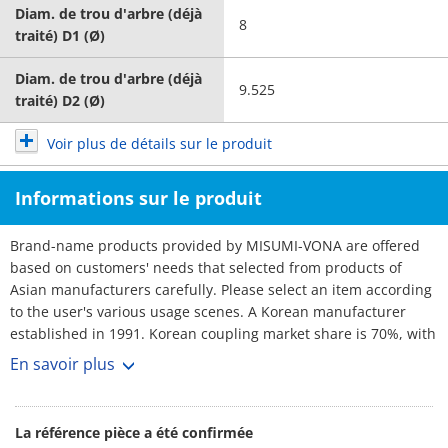
Diam. de trou d'arbre (déjà
8
traité) D1 (Ø)
Diam. de trou d'arbre (déjà
9.525
traité) D2 (Ø)
Voir plus de détails sur le produit
Informations sur le produit
Brand-name products provided by MISUMI-VONA are offered
based on customers' needs that selected from products of
Asian manufacturers carefully. Please select an item according
to the user's various usage scenes. A Korean manufacturer
established in 1991. Korean coupling market share is 70%, with
over 3,000 customers. No1 maker. Rich selection, and short
En savoir plus
lead-times.
La référence pièce a été confirmée