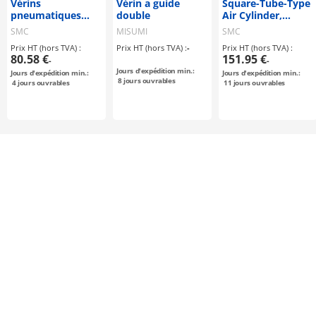
Vérins
Vérin a guide
Square-Tube-Type
pneumatiques
double
Air Cylinder,
conformes ISO
Standard Type,
SMC
MISUMI
SMC
(15552), type
Double Acting,
Prix HT (hors TVA) :
Prix HT (hors TVA) :
-
Prix HT (hors TVA) :
standard, double
Single Rod MB1
80.58 €
151.95 €
-
-
effet, tige
Series
Jours d'expédition min.:
Jours d'expédition min.:
Jours d'expédition min.:
simple/traversante
8
jours ouvrables
4
jours ouvrables
11
jours ouvrables
Série CP96, ø32 à
100