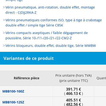
Vérin pneumatique, anti-rotation, double effet, montage
direct - C(D)J2RKA-Z
Vérins pneumatiques conformes ISO, type à tige à crabotage
double effet / simple tige Série C85K
Vérins compacts aseptiques / faible dégagement de
poussière, Série 10-/11-/20-/21-/22-CM2-Z
Vérins bloqueurs, double effet, double tige, Série MWBW
Variantes de ce produit
Prix unitaire (hors TVA)
Référence pièce
Quant
(prix unitaire TTC)
391.71 €
MBB100-100Z
466.13 €
(
)
405.51 €
MBB100-125Z
482.56 €
(
)