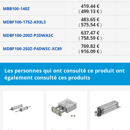
419.44 €
MBB100-140Z
499.13 €
(
)
483.65 €
MDBF100-175Z-A93LS
575.54 €
(
)
637.47 €
MDBF100-200Z-P3DWASC
758.59 €
(
)
769.82 €
MDBF100-250Z-P4DWSC-XC89
916.09 €
(
)
Les personnes qui ont consulté ce produit ont
également consulté ces produits