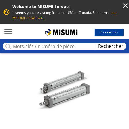
Welcome to MISUMI Europe!
It seems you are visiting from the USA or Canada. Please visit
our
MISUMI US Website.
MISUMI
Connexion
Rechercher