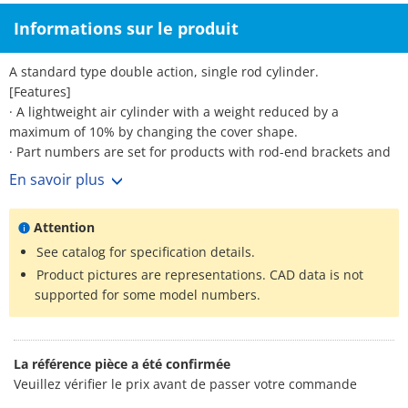
Informations sur le produit
A standard type double action, single rod cylinder.
[Features]
· A lightweight air cylinder with a weight reduced by a
maximum of 10% by changing the cover shape.
· Part numbers are set for products with rod-end brackets and
pivot brackets. (No need to order separately.)
En savoir plus
*See the manufacturer's catalog for detailed specifications.
*Product pictures are representations. CAD data is not
Attention
supported for some model numbers.
See catalog for specification details.
Product pictures are representations. CAD data is not
supported for some model numbers.
La référence pièce a été confirmée
Veuillez vérifier le prix avant de passer votre commande