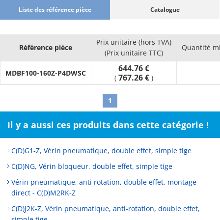
Liste des référence pièce
Catalogue
Prix unitaire (hors TVA)
Référence pièce
Quantité m
(Prix unitaire TTC)
644.76 €
MDBF100-160Z-P4DWSC
767.26 €
(
)
1
Il y a aussi ces produits dans cette catégorie !
C(D)G1-Z, Vérin pneumatique, double effet, simple tige
C(D)NG, Vérin bloqueur, double effet, simple tige
Vérin pneumatique, anti rotation, double effet, montage
direct - C(D)M2RK-Z
C(D)J2K-Z, Vérin pneumatique, anti-rotation, double effet,
simple tige