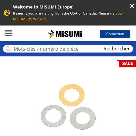
Welcome to MISUMI Europe!
It seems you are visiting from the USA or Canada. Please visit
our
MISUMI US Website.
MISUMI
Connexion
Rechercher