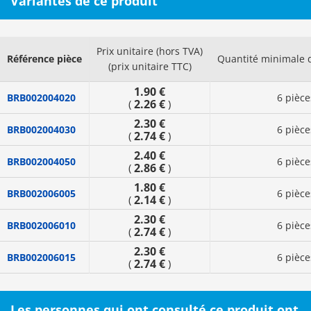
Variantes de ce produit
Prix unitaire (hors TVA)
Référence pièce
Quantité minimale
(prix unitaire TTC)
1.90 €
BRB002004020
6 pièce
2.26 €
(
)
2.30 €
BRB002004030
6 pièce
2.74 €
(
)
2.40 €
BRB002004050
6 pièce
2.86 €
(
)
1.80 €
BRB002006005
6 pièce
2.14 €
(
)
2.30 €
BRB002006010
6 pièce
2.74 €
(
)
2.30 €
BRB002006015
6 pièce
2.74 €
(
)
Les personnes qui ont consulté ce produit ont