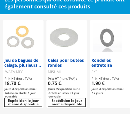
également consulté ces produits
Jeu de bagues de
Cales pour butées
Rondelles
calage, plusieurs
rondes
entretoise
épaisseurs de
IWATA MFG
MISUMI
SKF
plaque
Prix HT (hors TVA) :
Prix HT (hors TVA) :
Prix HT (hors TVA) :
18.70 €
0.75 €
1.90 €
-
-
Jours d'expédition min.:
Jours d'expédition min.:
Jours d'expédition min.:
Article en stock : 1 jour
Article en stock : 1 jour
17
jours
ouvrable
ouvrable
Expédition le jour
Expédition le jour
même disponible
même disponible