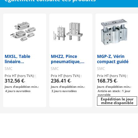
MXSL, Table
MHZ2, Pince
MGP-Z, Vérin
linéaire
pneumatique,
compact guidé
pneumatique
serrage en
SMC
SMC
SMC
(symétrique)
parallèle, standard
Prix HT (hors TVA) :
Prix HT (hors TVA) :
Prix HT (hors TVA) :
312.56 €
236.41 €
168.75 €
-
-
-
Jours d'expédition min.:
Jours d'expédition min.:
Jours d'expédition min.:
4
jours ouvrables
3
jours ouvrables
Article en stock : 1 jour
ouvrable
Expédition le jour
même disponible