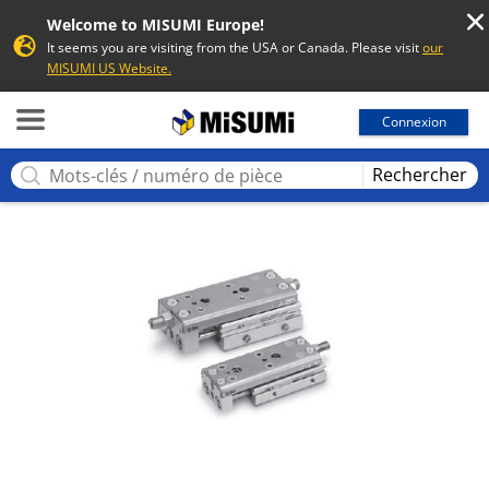
Welcome to MISUMI Europe!
It seems you are visiting from the USA or Canada. Please visit
our
MISUMI US Website.
MISUMI
Connexion
Rechercher