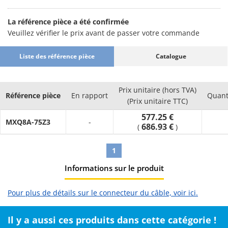
La référence pièce a été confirmée
Veuillez vérifier le prix avant de passer votre commande
Liste des référence pièce
Catalogue
Prix unitaire (hors TVA)
Référence pièce
En rapport
Quant
(Prix unitaire TTC)
577.25 €
MXQ8A-75Z3
-
686.93 €
(
)
1
Informations sur le produit
Pour plus de détails sur le connecteur du câble, voir ici.
Il y a aussi ces produits dans cette catégorie !