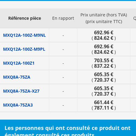
Prix unitaire (hors TVA)
Référence pièce
En rapport
Q
(prix unitaire TTC)
692.96 €
MXQ12A-100Z-M9NL
-
824.62 €
(
)
692.96 €
MXQ12A-100Z-M9PL
-
824.62 €
(
)
703.55 €
MXQ12A-100Z1
-
837.22 €
(
)
605.35 €
MXQ8A-75ZA
-
720.37 €
(
)
605.35 €
MXQ8A-75ZA-X27
-
720.37 €
(
)
661.44 €
MXQ8A-75ZA3
-
787.11 €
(
)
Les personnes qui ont consulté ce produit ont
également consulté ces produits