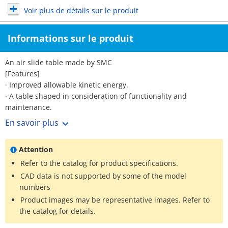
Voir plus de détails sur le produit
Informations sur le produit
An air slide table made by SMC
[Features]
· Improved allowable kinetic energy.
· A table shaped in consideration of functionality and
maintenance.
· Mounting is the same as the conventional product, the MXQ
En savoir plus
series.
· A wide range of stroke adjusters (option).
Attention
· "Overall length shortened type" table available.
· Overall height is reduced by 10% compared to the
Refer to the catalog for product specifications.
conventional product.
CAD data is not supported by some of the model
· 22% weight reduction.
numbers
· Piping / auto switch mounting grooves provided on both sides.
Product images may be representative images. Refer to
the catalog for details.