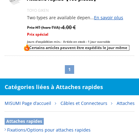
TOYO GIKEN
Two types are available depen
...
En savoir plus
4.00 €
Prix HT (hors TVA) :
Prix spécial
Jours d'expédition min.:
Article en stock : 1 jour ouvrable
Certains articles peuvent être expédiés le jour même
1
Catégories liées à Attaches rapides
MISUMI Page d’accueil
Câbles et Connecteurs
Attaches r
Attaches rapides
Fixations/Options pour attaches rapides