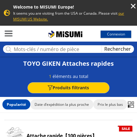
Welcome to MISUMI Europe!
It seems you are visiting from the USA or Canada. Please visit
our
MISUMI US Website.
MISUMI
Connexion
Rechercher
TOYO GIKEN Attaches rapides
1
éléments au total
Produits filtrants
Popularité
Date d’expédition la plus proche
Prix le plus bas
Attache rapide【100 pièces】