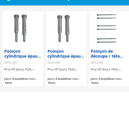
Poinçon
Poinçon
Poinçon de
cylindrique épaulé
cylindrique épaulé
découpe / tête
/ tête cylindrique /
/ tête cylindrique /
cylindrique / tige
MISUMI
MISUMI
MISUMI
goupille de chasse
goupille de
mince
Prix HT (hors TVA) :
-
Prix HT (hors TVA) :
-
Prix HT (hors TVA) :
-
/ rodé
dégagement
Jours d'expédition min.:
Jours d'expédition min.:
Jours d'expédition min.:
Devis
Devis
Devis