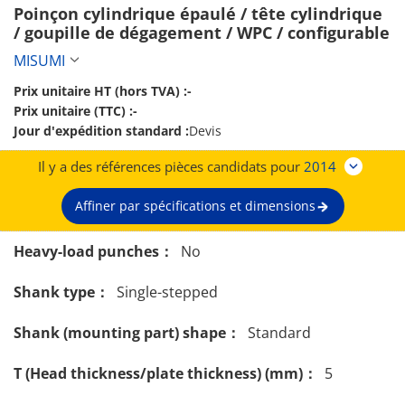
Poinçon cylindrique épaulé / tête cylindrique 
/ goupille de dégagement / WPC / configurable 
MISUMI
Prix unitaire HT (hors TVA) :
-
Prix unitaire (TTC) :
-
Jour d'expédition standard :
Devis
Il y a des références pièces candidats pour
2014
Affiner par spécifications et dimensions
Heavy-load punches：
No
Shank type：
Single-stepped
Shank (mounting part) shape：
Standard
T (Head thickness/plate thickness) (mm)：
5