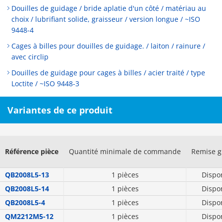
Douilles de guidage / bride aplatie d'un côté / matériau au
choix / lubrifiant solide, graisseur / version longue / ~ISO
9448-4
Cages à billes pour douilles de guidage. / laiton / rainure /
avec circlip
Douilles de guidage pour cages à billes / acier traité / type
Loctite / ~ISO 9448-3
Variantes de ce produit
Référence pièce
Quantité minimale de commande
Remise g
QB2008L5-13
1 pièces
Dispo
QB2008L5-14
1 pièces
Dispo
QB2008L5-4
1 pièces
Dispo
QM2212M5-12
1 pièces
Dispo