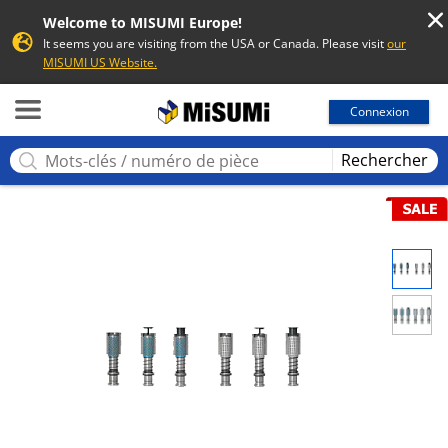
Welcome to MISUMI Europe!
It seems you are visiting from the USA or Canada. Please visit
our
MISUMI US Website.
MISUMI
Connexion
Rechercher