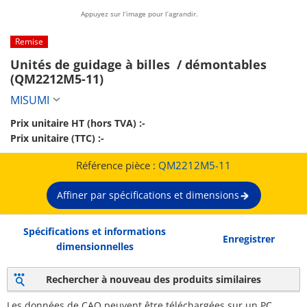
Appuyez sur l’image pour l’agrandir.
Remise
Unités de guidage à billes  / démontables 
(QM2212M5-11)
MISUMI
Prix unitaire HT (hors TVA) :
-
Prix unitaire (TTC) :
-
Référence pièce :
QM2212M5-11
Affiner par spécifications et dimensions
Spécifications et informations
Enregistrer
dimensionnelles
Rechercher à nouveau des produits similaires
Les données de CAO peuvent être téléchargées sur un PC