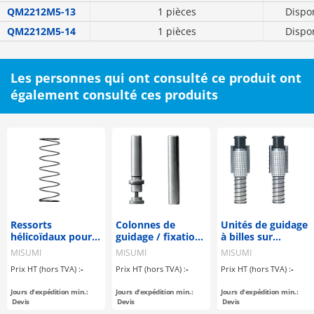
QM2212M5-13
1 pièces
Dispo
QM2212M5-14
1 pièces
Dispo
Les personnes qui ont consulté ce produit ont
également consulté ces produits
Ressorts
Colonnes de
Unités de guidage
hélicoïdaux pour
guidage / fixation
à billes sur
cages à billes
au choix /
colonne pour
MISUMI
MISUMI
MISUMI
similaire à DIN
outils de formage
Prix HT (hors TVA) :
-
Prix HT (hors TVA) :
-
Prix HT (hors TVA) :
-
9825, ISO 9182-5
Jours d'expédition min.:
Jours d'expédition min.:
Jours d'expédition min.:
Devis
Devis
Devis