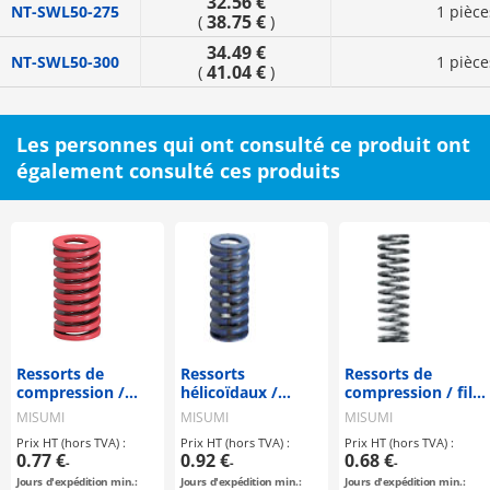
32.56 €
NT-SWL50-275
1 pièce
38.75 €
(
)
34.49 €
NT-SWL50-300
1 pièce
41.04 €
(
)
Les personnes qui ont consulté ce produit ont
également consulté ces produits
Ressorts de
Ressorts
Ressorts de
compression /
hélicoïdaux /
compression / fil
MISUMI / SWM
Déformation 32-
rond / ressort de
MISUMI
MISUMI
MISUMI
40% - dia. ext.
compression 40%
Prix HT (hors TVA) :
Prix HT (hors TVA) :
Prix HT (hors TVA) :
référencé
/ WL
0.77 €
0.92 €
0.68 €
-
-
-
Jours d'expédition min.:
Jours d'expédition min.:
Jours d'expédition min.: