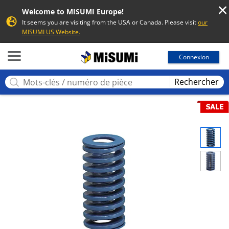
Welcome to MISUMI Europe!
It seems you are visiting from the USA or Canada. Please visit
our
MISUMI US Website.
MISUMI
Connexion
Rechercher