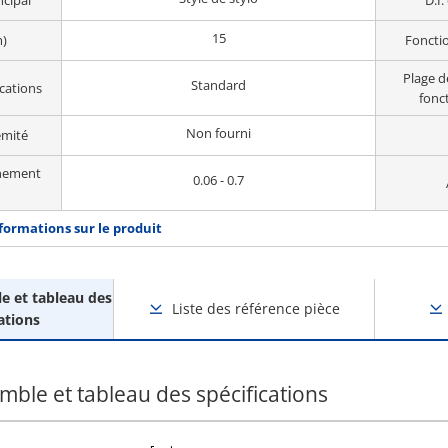
cipal
D.I.
15
m)
Foncti
Plage d
Standard
cations
fonc
Non fourni
émité
nnement
0.06 - 0.7
nformations sur le produit
 et tableau des
Liste des référence pièce
ations
ble et tableau des spécifications