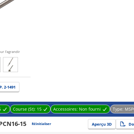
our l’agrandir
P. 2-1491
6
Course (St):
15
Accessoires:
Non fourni
Type:
MSP
PCN16-15
Réinitialiser
Aperçu 3D
Do