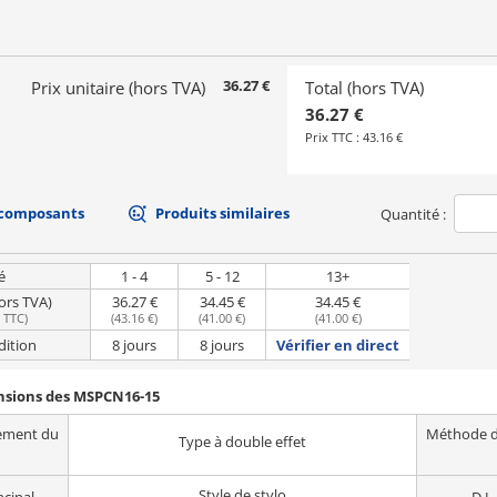
36.27 €
Prix unitaire (hors TVA)
Total (hors TVA)
36.27 €
Prix TTC :
43.16 €
 composants
Produits similaires
Quantité :
é
1 - 4
5 - 12
13+
hors TVA)
36.27 €
34.45 €
34.45 €
e TTC
)
(
43.16 €
)
(
41.00 €
)
(
41.00 €
)
dition
8 jours
8 jours
Vérifier en direct
ensions des MSPCN16-15
ement du
Méthode d
Type à double effet
Style de stylo