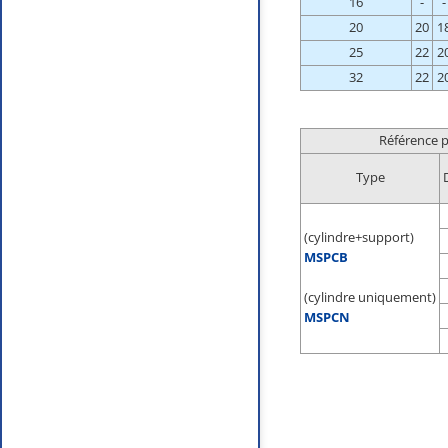
16
-
-
20
20
1
25
22
2
32
22
2
Référence p
Type
(cylindre+support)
MSPCB
(cylindre uniquement)
MSPCN