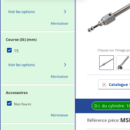
Voir les options
Réinitialiser
Course (St) (mm)
15
Cliquez sur l’image p
Voir les options
Réinitialiser
Catalogue
Accessoires
Non fourni
D.I. du cylindre:
1
Réinitialiser
MS
Référence pièce
: