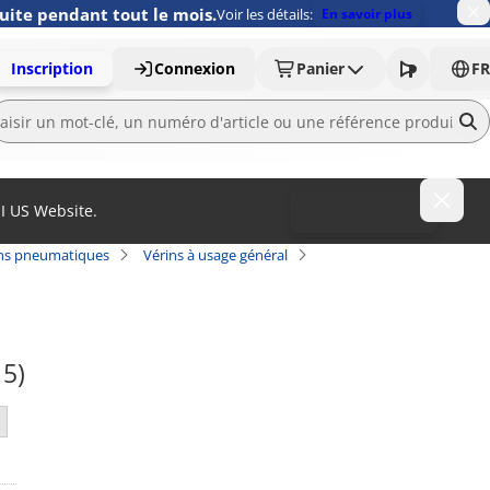
uite pendant tout le mois.
Voir les détails:
En savoir plus
Inscription
Connexion
Panier
FR
MI US Website.
To MISUMI US
ns pneumatiques
Vérins à usage général
15)