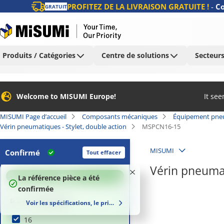
PROFITEZ DE LA LIVRAISON GRATUITE !
-
Co
GRATUIT
Produits / Catégories
Centre de solutions
Secteurs
Welcome to MISUMI Europe!
It se
MISUMI Page d’accueil
Composants mécaniques
Équipement pne
Vérin pneumatiques - Stylet, double action
MSPCN16-15
MISUMI
Confirmé
Tout effacer
Vérin pneumat
100
%
La référence pièce a été
confirmée
D.I. du cylindre (Ø)
Voir les spécifications, le prix et le délai de livraison
16