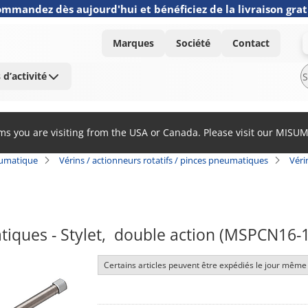
mmandez dès aujourd'hui et bénéficiez de la livraison grat
Marques
Société
Contact
 d’activité
ems you are visiting from the USA or Canada. Please visit our MISU
umatique
Vérins / actionneurs rotatifs / pinces pneumatiques
Véri
iques - Stylet,  double action (MSPCN16-
Certains articles peuvent être expédiés le jour même