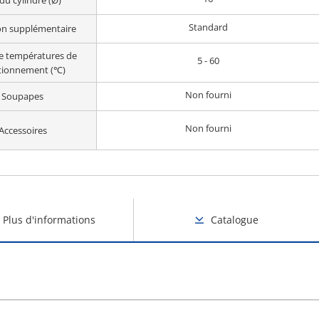
 du cylindre (Ø)
Standard
on supplémentaire
e températures de
5 - 60
tionnement (℃)
Non fourni
Soupapes
Non fourni
Accessoires
Plus d'informations
Catalogue