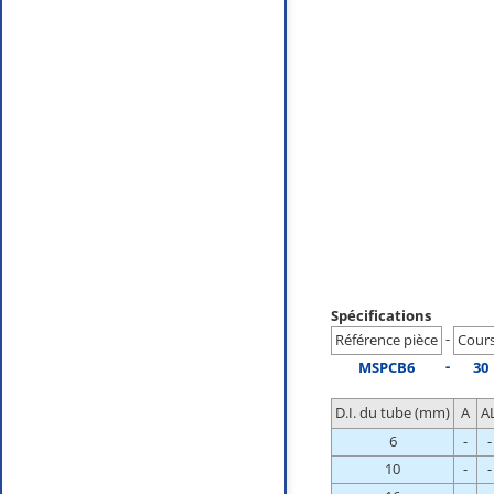
Spécifications
-
Référence pièce
Cour
-
MSPCB6
30
D.I. du tube (mm)
A
A
6
-
-
10
-
-