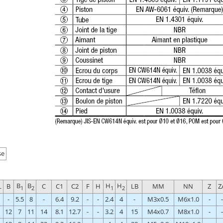
se
B
B
H
H
L
B
C
C1
C2
F
H
LB
MM
NN
Z
Z
1
2
1
2
-
5.5
8
-
6.4
9.2
-
-
2.4
4
-
M3x0.5
M6x1.0
-
-
12
7
11
14
8.1
12.7
-
-
3.2
4
15
M4x0.7
M8x1.0
-
-