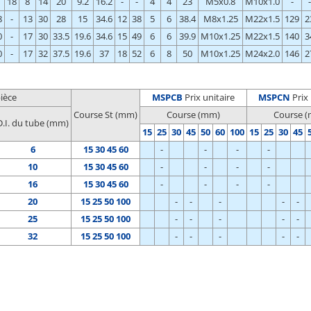
18
8
14
20
9.2
16.2
-
-
4
4
23
M5x0.8
M10x1.0
-
-
8
-
13
30
28
15
34.6
12
38
5
6
38.4
M8x1.25
M22x1.5
129
2
0
-
17
30
33.5
19.6
34.6
15
49
6
6
39.9
M10x1.25
M22x1.5
140
3
0
-
17
32
37.5
19.6
37
18
52
6
8
50
M10x1.25
M24x2.0
146
2
ièce
MSPCB
Prix unitaire
MSPCN
Prix 
Course St (mm)
Course (mm)
Course 
D.I. du tube (mm)
15
25
30
45
50
60
100
15
25
30
45
6
15 30 45 60
-
-
-
-
10
15 30 45 60
-
-
-
-
16
15 30 45 60
-
-
-
-
20
15 25 50 100
-
-
-
-
-
25
15 25 50 100
-
-
-
-
-
32
15 25 50 100
-
-
-
-
-