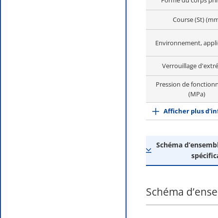
Forme du corps prin
Course (St) (m
Environnement, appli
Verrouillage d'extr
Pression de fonctio
(MPa)
Afficher plus d'i
Schéma d’ensemble
spécific
Schéma d’ensem