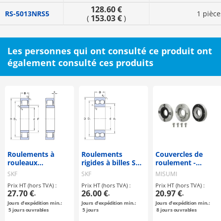
128.60 €
RS-5013NRS5
1 pièce
153.03 €
(
)
Les personnes qui ont consulté ce produit ont
également consulté ces produits
Roulements à
Roulements
Couvercles de
rouleaux
rigides à billes SKF
roulement -
cylindriques SKF à
à deux rangées
Standard / avec
SKF
SKF
MISUMI
une rangée, série
joint
Prix HT (hors TVA) :
Prix HT (hors TVA) :
Prix HT (hors TVA) :
NU..
27.70 €
26.00 €
20.97 €
-
-
-
Jours d'expédition min.:
Jours d'expédition min.:
Jours d'expédition min.:
5
jours ouvrables
5
jours
8
jours ouvrables