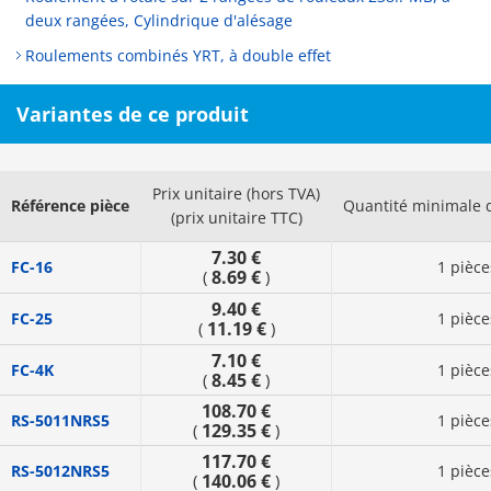
deux rangées, Cylindrique d'alésage
Roulements combinés YRT, à double effet
Variantes de ce produit
Prix unitaire (hors TVA)
Référence pièce
Quantité minimale
(prix unitaire TTC)
7.30 €
FC-16
1 pièce
8.69 €
(
)
9.40 €
FC-25
1 pièce
11.19 €
(
)
7.10 €
FC-4K
1 pièce
8.45 €
(
)
108.70 €
RS-5011NRS5
1 pièce
129.35 €
(
)
117.70 €
RS-5012NRS5
1 pièce
140.06 €
(
)