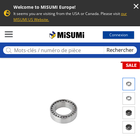
Welcome to MISUMI Europe!
It seems you are visiting from the USA or Canada. Please visit
our
MISUMI US Website.
MISUMI
Connexion
Rechercher