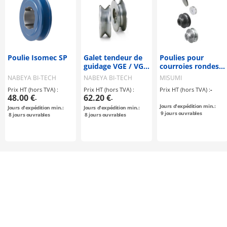
Poulie Isomec SP
Galet tendeur de
Poulies pour
guidage VGE / VGR
courroies rondes /
/ VGA
rainure en V,
NABEYA BI-TECH
NABEYA BI-TECH
MISUMI
rainure en U /
Prix HT (hors TVA) :
Prix HT (hors TVA) :
Prix HT (hors TVA) :
-
serrage par vis
48.00 €
62.20 €
-
-
sans tête / acier,
Jours d'expédition min.:
Jours d'expédition min.:
Jours d'expédition min.:
acier inoxydable,
9
jours ouvrables
8
jours ouvrables
8
jours ouvrables
aluminium / bruni,
nickelé
chimiquement,
anodisé