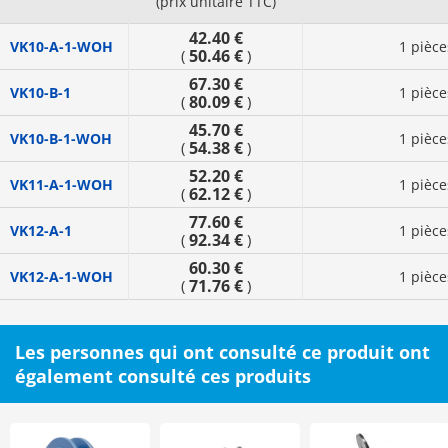
(prix unitaire TTC)
42.40 €
VK10-A-1-WOH
1 pièce
50.46 €
(
)
67.30 €
VK10-B-1
1 pièce
80.09 €
(
)
45.70 €
VK10-B-1-WOH
1 pièce
54.38 €
(
)
52.20 €
VK11-A-1-WOH
1 pièce
62.12 €
(
)
77.60 €
VK12-A-1
1 pièce
92.34 €
(
)
60.30 €
VK12-A-1-WOH
1 pièce
71.76 €
(
)
Les personnes qui ont consulté ce produit ont
également consulté ces produits