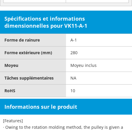
Spécifications et informations
dimensionnelles pour VK11-A-1
Forme de rainure
A-1
Forme extérieure (mm)
280
Moyeu
Moyeu inclus
Tâches supplémentaires
NA
RoHS
10
Informations sur le produit
[Features]
· Owing to the rotation molding method, the pulley is given a