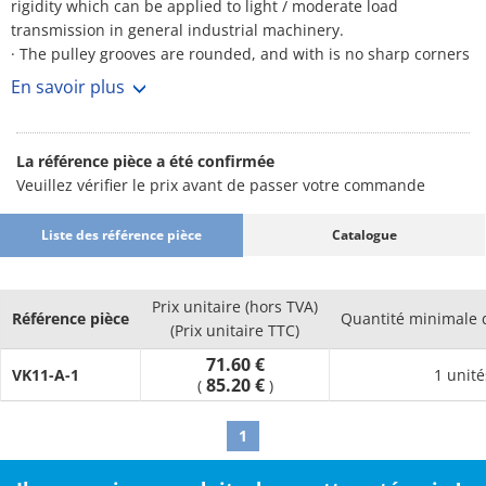
rigidity which can be applied to light / moderate load
transmission in general industrial machinery.
· The pulley grooves are rounded, and with is no sharp corners
will not damage the belt.
En savoir plus
· Because of its light weight, the entire machine including the
base / pillow block etc can be made lighter and more compact.
· Material finish: disk: SPCC, electrodeposition coating (NBK
La référence pièce a été confirmée
dark blue), hub: FC200, electrodeposition coating (NBK dark
Veuillez vérifier le prix avant de passer votre commande
blue), bolt: 10B22M.
Liste des référence pièce
Catalogue
Prix unitaire (hors TVA)
Référence pièce
Quantité minimale
(Prix unitaire TTC)
71.60 €
VK11-A-1
1 unité
85.20 €
(
)
1