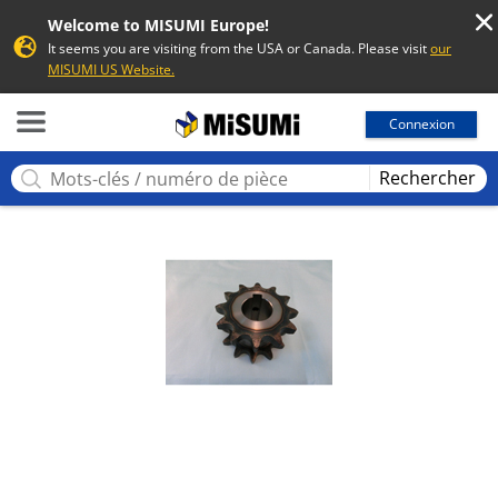
Welcome to MISUMI Europe!
It seems you are visiting from the USA or Canada. Please visit
our
MISUMI US Website.
MISUMI
Connexion
Rechercher