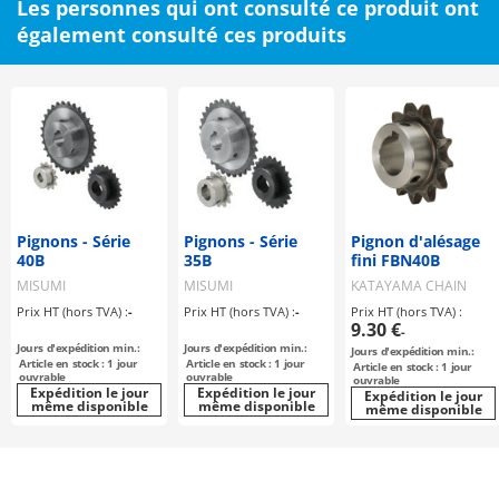
Les personnes qui ont consulté ce produit ont
également consulté ces produits
Pignons - Série
Pignons - Série
Pignon d'alésage
40B
35B
fini FBN40B
MISUMI
MISUMI
KATAYAMA CHAIN
Prix HT (hors TVA) :
-
Prix HT (hors TVA) :
-
Prix HT (hors TVA) :
9.30 €
-
Jours d'expédition min.:
Jours d'expédition min.:
Jours d'expédition min.:
Article en stock : 1 jour
Article en stock : 1 jour
Article en stock : 1 jour
ouvrable
ouvrable
ouvrable
Expédition le jour
Expédition le jour
Expédition le jour
même disponible
même disponible
même disponible