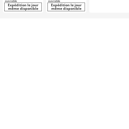
ouvrable
ouvrable
Expédition le jour
Expédition le jour
même disponible
même disponible