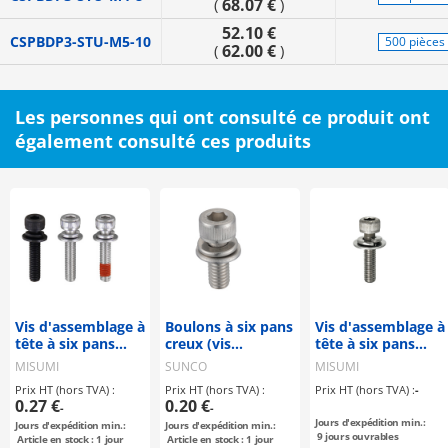
68.07 €
(
)
52.10 €
CSPBDP3-STU-M5-10
500 pièces
62.00 €
(
)
Les personnes qui ont consulté ce produit ont
également consulté ces produits
Vis d'assemblage à
Boulons à six pans
Vis d'assemblage à
tête à six pans
creux (vis
tête à six pans
creux - Avec jeu de
d'assemblage) I=3
creux - Avec jeu de
MISUMI
SUNCO
MISUMI
rondelles standard
grandes rondelles
Prix HT (hors TVA) :
Prix HT (hors TVA) :
Prix HT (hors TVA) :
-
0.27 €
0.20 €
-
-
Jours d'expédition min.:
Jours d'expédition min.:
Jours d'expédition min.:
9
jours ouvrables
Article en stock : 1 jour
Article en stock : 1 jour