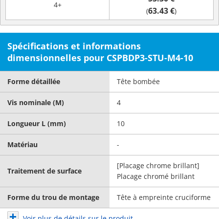
4+
63.43 €
(
)
Spécifications et informations
dimensionnelles pour CSPBDP3-STU-M4-10
Forme détaillée
Tête bombée
Vis nominale (M)
4
Longueur L (mm)
10
Matériau
-
[Placage chrome brillant]
Traitement de surface
Placage chromé brillant
Forme du trou de montage
Tête à empreinte cruciforme
Voir plus de détails sur le produit