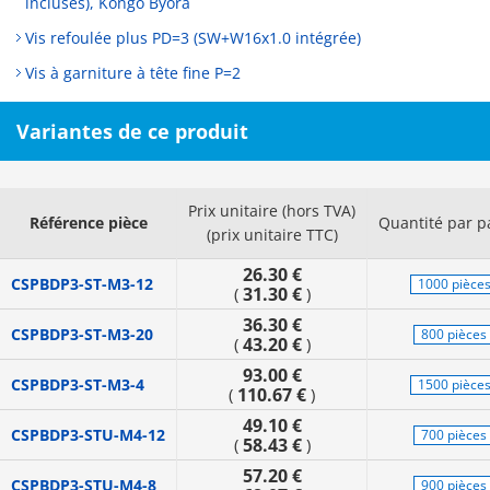
incluses), Kongo Byora
Vis refoulée plus PD=3 (SW+W16x1.0 intégrée)
Vis à garniture à tête fine P=2
Variantes de ce produit
Prix unitaire (hors TVA)
Référence pièce
Quantité par p
(prix unitaire TTC)
26.30 €
CSPBDP3-ST-M3-12
1000 pièce
31.30 €
(
)
36.30 €
CSPBDP3-ST-M3-20
800 pièces
43.20 €
(
)
93.00 €
CSPBDP3-ST-M3-4
1500 pièce
110.67 €
(
)
49.10 €
CSPBDP3-STU-M4-12
700 pièces
58.43 €
(
)
57.20 €
CSPBDP3-STU-M4-8
900 pièces