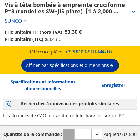
Vis à tête bombée à empreinte cruciforme 
P=3 (rondelles SW+JIS plate)【1 à 2,000 
pièces】 (CSPBDP3-STU-M4-10)
SUNCO
53.30 €
Prix unitaire HT (hors TVA) :
Prix unitaire (TTC) :
63.43 €
Référence pièce :
CSPBDP3-STU-M4-10
Affiner par spécifications et dimensions
Spécifications et informations
Enregistrer
dimensionnelles
Rechercher à nouveau des produits similaires
Les données de CAO peuvent être téléchargées sur un PC
Quantité de la commande :
Paquet(s) (à 800
-
+