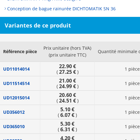
Conception de bague rainurée DICHTOMATIK SN 36
Variantes de ce produit
Prix unitaire (hors TVA)
Référence pièce
Quantité minimale
(prix unitaire TTC)
22.90 €
UD11014014
1 pièce
27.25 €
(
)
21.00 €
UD11514514
1 pièce
24.99 €
(
)
20.60 €
UD12015014
1 pièce
24.51 €
(
)
5.10 €
UD356012
1 pièce
6.07 €
(
)
5.30 €
UD365010
1 pièce
6.31 €
(
)
4.20 €