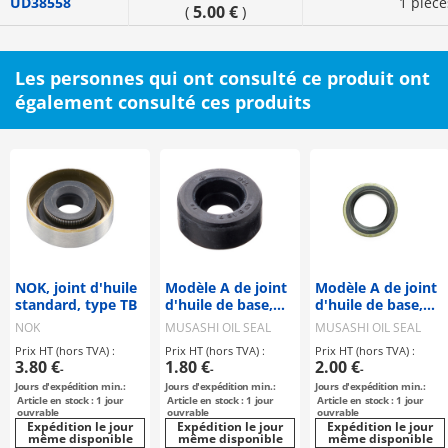
UD38558
1 pièce
5.00 €
(
)
Les personnes qui ont consulté ce produit ont
également consulté ces produits
NOK, joint d'huile
Modèle A de joint
Modèle A de joint
standard, type TB
d'huile de base,
d'huile de base,
modèle AD
modèle AC
NOK
MUSASHI OIL SEAL
MUSASHI OIL SEAL
MFG
MFG
Prix HT (hors TVA) :
Prix HT (hors TVA) :
Prix HT (hors TVA) :
3.80 €
1.80 €
2.00 €
-
-
-
Jours d'expédition min.:
Jours d'expédition min.:
Jours d'expédition min.:
Article en stock : 1 jour
Article en stock : 1 jour
Article en stock : 1 jour
ouvrable
ouvrable
ouvrable
Expédition le jour
Expédition le jour
Expédition le jour
même disponible
même disponible
même disponible