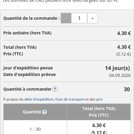
Les données de CAO peuvent être téléchargées sur un PC
Quantité de la commande :
-
+
Prix unitaire (hors TVA)
4.30 €
4.30 €
Total (hors TVA)
Prix (TTC)
(
5.12 €
)
14 jour(s)
Jour d’expédition pevue
Date d'expédition prévue
04.09.2026
30
Quantité à commander
?
À propos du
délai d'expédition, frais de transport
et des
prix
Total (hors TVA)
Quantité
?
Prix (TTC)
4.30 €
1 - 30
5.12 €
(
)