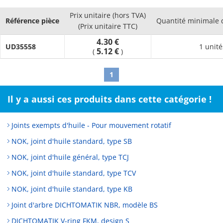
without requiring a lot of space, which is useful in making
Prix unitaire (hors TVA)
equipment small and lightweight
Référence pièce
Quantité minimale
(Prix unitaire TTC)
4.30 €
UD35558
1 unité
5.12 €
(
)
1
Il y a aussi ces produits dans cette catégorie !
Joints exempts d'huile - Pour mouvement rotatif
NOK, joint d'huile standard, type SB
NOK, joint d'huile général, type TCJ
NOK, joint d'huile standard, type TCV
NOK, joint d'huile standard, type KB
Joint d'arbre DICHTOMATIK NBR, modèle BS
DICHTOMATIK V-ring FKM, design S