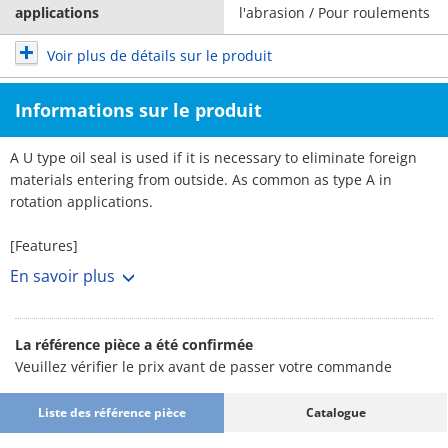
applications
l'abrasion / Pour roulements
Voir plus de détails sur le produit
Informations sur le produit
A U type oil seal is used if it is necessary to eliminate foreign
materials entering from outside. As common as type A in
rotation applications.
[Features]
· An oil seal seals off lubricant leakages in bearings. By
En savoir plus
preventing the penetration of dust and water and other
external objects, the seal helps protect the bearings.
· Bearing part precision is maintained and a reduction in
La référence pièce a été confirmée
lubricating oil usage provides significant benefits in terms of
Veuillez vérifier le prix avant de passer votre commande
bearing corrosion repair costs, offsetting seal equipment costs.
· Essential for driving shafts for the purpose of sealing in fluids
Liste des référence pièce
Catalogue
and gases, in addition to lubricant oil.
· Form factor is small making installation and removal easy