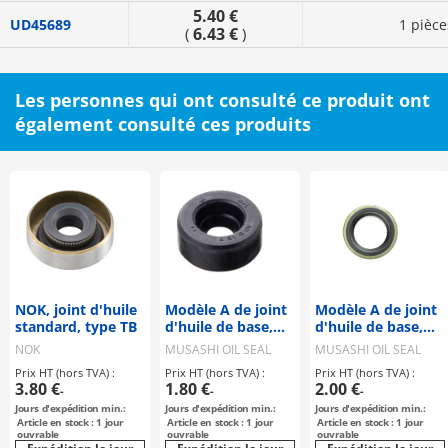
5.40 €
UD45689
1 pièce
6.43 €
(
)
Les personnes qui ont consulté ce produit ont
également consulté ces produits
NOK, joint d'huile
Modèle A de joint
Modèle A de joint
standard, type TB
d'huile de base,
d'huile de base,
modèle AD
modèle AC
NOK
MUSASHI OIL SEAL
MUSASHI OIL SEAL
MFG
MFG
Prix HT (hors TVA) :
Prix HT (hors TVA) :
Prix HT (hors TVA) :
3.80 €
1.80 €
2.00 €
-
-
-
Jours d'expédition min.:
Jours d'expédition min.:
Jours d'expédition min.:
Article en stock : 1 jour
Article en stock : 1 jour
Article en stock : 1 jour
ouvrable
ouvrable
ouvrable