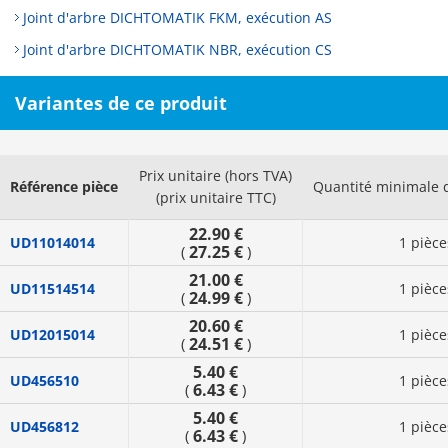
Joint d'arbre DICHTOMATIK FKM, exécution AS
Joint d'arbre DICHTOMATIK NBR, exécution CS
Variantes de ce produit
Prix unitaire (hors TVA)
Référence pièce
Quantité minimale
(prix unitaire TTC)
22.90 €
UD11014014
1 pièce
27.25 €
(
)
21.00 €
UD11514514
1 pièce
24.99 €
(
)
20.60 €
UD12015014
1 pièce
24.51 €
(
)
5.40 €
UD456510
1 pièce
6.43 €
(
)
5.40 €
UD456812
1 pièce
6.43 €
(
)