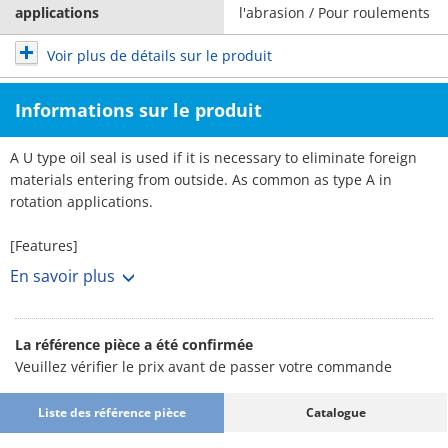
applications
l'abrasion / Pour roulements
Voir plus de détails sur le produit
Informations sur le produit
A U type oil seal is used if it is necessary to eliminate foreign
materials entering from outside. As common as type A in
rotation applications.
[Features]
· An oil seal seals off lubricant leakages in bearings. By
En savoir plus
preventing the penetration of dust and water and other
external objects, the seal helps protect the bearings.
· Bearing part precision is maintained and a reduction in
La référence pièce a été confirmée
lubricating oil usage provides significant benefits in terms of
Veuillez vérifier le prix avant de passer votre commande
bearing corrosion repair costs, offsetting seal equipment costs.
· Essential for driving shafts for the purpose of sealing in fluids
Liste des référence pièce
Catalogue
and gases, in addition to lubricant oil.
· Form factor is small making installation and removal easy