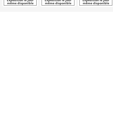
Expédition le jour
Expédition le jour
Expédition le jour
même disponible
même disponible
même disponible