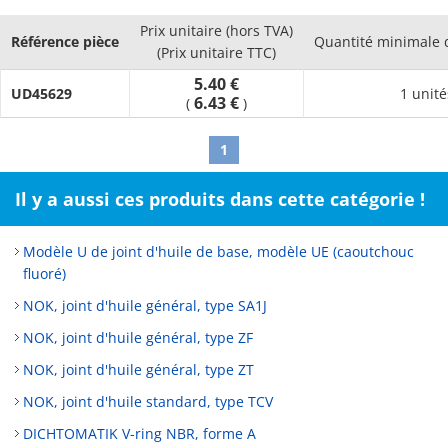
without requiring a lot of space, which is useful in making
Prix unitaire (hors TVA)
equipment small and lightweight
Référence pièce
Quantité minimale
(Prix unitaire TTC)
5.40 €
UD45629
1 unité
6.43 €
(
)
1
Il y a aussi ces produits dans cette catégorie !
Modèle U de joint d'huile de base, modèle UE (caoutchouc
fluoré)
NOK, joint d'huile général, type SA1J
NOK, joint d'huile général, type ZF
NOK, joint d'huile général, type ZT
NOK, joint d'huile standard, type TCV
DICHTOMATIK V-ring NBR, forme A