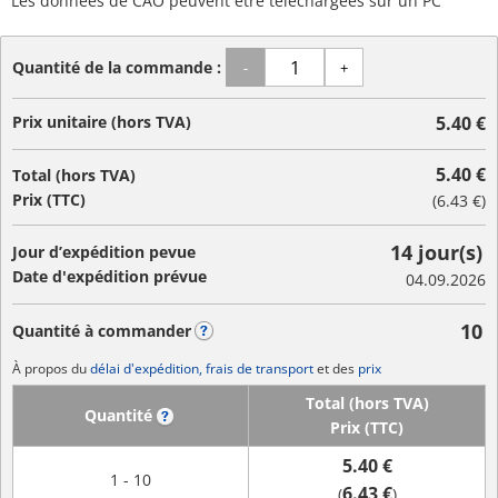
Les données de CAO peuvent être téléchargées sur un PC
Quantité de la commande :
-
+
Prix unitaire (hors TVA)
5.40 €
5.40 €
Total (hors TVA)
Prix (TTC)
(
6.43 €
)
14 jour(s)
Jour d’expédition pevue
Date d'expédition prévue
04.09.2026
10
Quantité à commander
?
À propos du
délai d'expédition, frais de transport
et des
prix
Total (hors TVA)
Quantité
?
Prix (TTC)
5.40 €
1 - 10
6.43 €
(
)