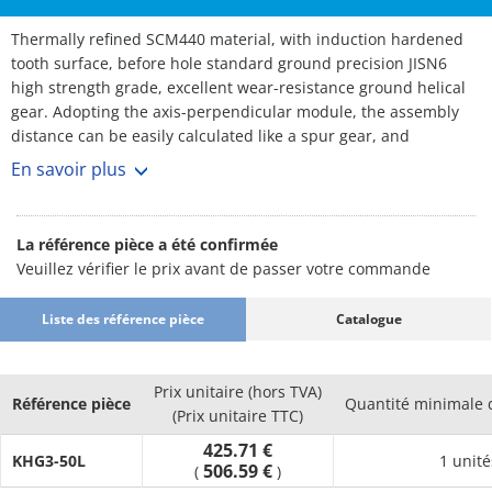
Thermally refined SCM440 material, with induction hardened
tooth surface, before hole standard ground precision JISN6
high strength grade, excellent wear-resistance ground helical
gear. Adopting the axis-perpendicular module, the assembly
distance can be easily calculated like a spur gear, and
replacement with a spur gear of the same specification is
En savoir plus
possible.
La référence pièce a été confirmée
Veuillez vérifier le prix avant de passer votre commande
Liste des référence pièce
Catalogue
Prix unitaire (hors TVA)
Référence pièce
Quantité minimale
(Prix unitaire TTC)
425.71 €
KHG3-50L
1 unité
506.59 €
(
)