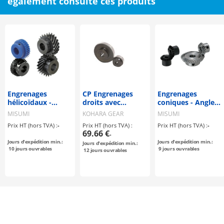
également consulté ces produits
Engrenages
CP Engrenages
Engrenages
hélicoïdaux -
droits avec
coniques - Angle
Angle de pression
denture rectifiée
de pression 20°,
MISUMI
KOHARA GEAR
MISUMI
20°, angle d'hélice
droit / type à
INDUSTRY
Prix HT (hors TVA) :
-
Prix HT (hors TVA) :
Prix HT (hors TVA) :
-
45°
spirale
69.66 €
-
Jours d'expédition min.:
Jours d'expédition min.:
Jours d'expédition min.:
10
jours ouvrables
9
jours ouvrables
12
jours ouvrables