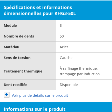
Spécifications et informations
dimensionnelles pour KHG3-50L
Module
3
Nombre de dents
50
Matériau
Acier
Sens de torsion
Gauche
À raffinage thermique,
Traitement thermique
trempage par induction
Dent rectifiée
Disponible
Voir plus de détails sur le produit
Informations sur le produit