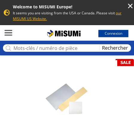
Welcome to MISUMI Europe!
It seems you are visiting from the USA or Canada. Please visit
our
MISUMI US Website.
MISUMI
Connexion
Rechercher