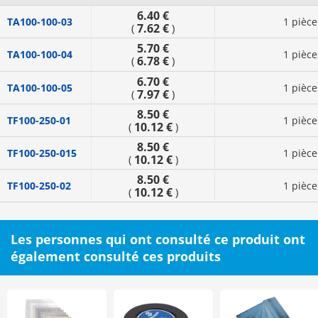
6.40 €
TA100-100-03
1 pièce
7.62 €
(
)
5.70 €
TA100-100-04
1 pièce
6.78 €
(
)
6.70 €
TA100-100-05
1 pièce
7.97 €
(
)
8.50 €
TF100-250-01
1 pièce
10.12 €
(
)
8.50 €
TF100-250-015
1 pièce
10.12 €
(
)
8.50 €
TF100-250-02
1 pièce
10.12 €
(
)
Les personnes qui ont consulté ce produit ont
également consulté ces produits