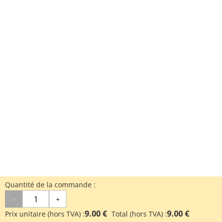
Quantité de la commande :
-
+
9.00 €
9.00 €
Prix unitaire (hors TVA) :
Total (hors TVA) :