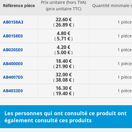
Prix unitaire (hors TVA)
Référence pièce
Quantité minimale
(prix unitaire TTC)
22.60 €
AB0158A3
1 pièce
26.89 €
(
)
4.80 €
AB0158E0
1 pièce
5.71 €
(
)
4.20 €
AB0205E0
1 pièce
5.00 €
(
)
18.40 €
AB4000E0
1 pièce
21.90 €
(
)
32.00 €
AB4007E0
1 pièce
38.08 €
(
)
16.30 €
AB4033E0
1 pièce
19.40 €
(
)
Les personnes qui ont consulté ce produit ont
également consulté ces produits