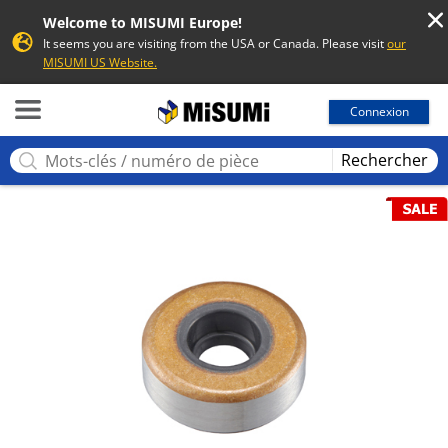
Welcome to MISUMI Europe!
It seems you are visiting from the USA or Canada. Please visit
our
MISUMI US Website.
MISUMI
Connexion
Rechercher