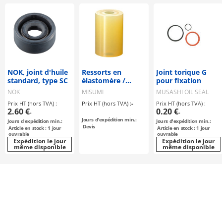
NOK, joint d'huile
Ressorts en
Joint torique G
standard, type SC
élastomère /
pour fixation
cylindriques /
NOK
MISUMI
MUSASHI OIL SEAL
polyuréthane A90
MFG
Prix HT (hors TVA) :
Prix HT (hors TVA) :
-
Prix HT (hors TVA) :
/ version
2.60 €
0.20 €
-
-
économique
Jours d'expédition min.:
Jours d'expédition min.:
Jours d'expédition min.:
Devis
Article en stock : 1 jour
Article en stock : 1 jour
ouvrable
ouvrable
Expédition le jour
Expédition le jour
même disponible
même disponible