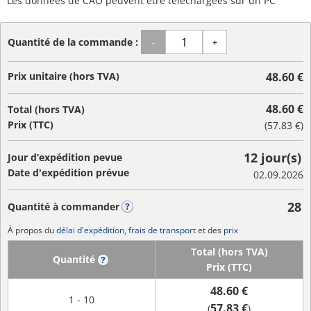
Les données de CAO peuvent être téléchargées sur un PC
Quantité de la commande :
-
+
Prix unitaire (hors TVA)
48.60 €
48.60 €
Total (hors TVA)
Prix (TTC)
(
57.83 €
)
12 jour(s)
Jour d’expédition pevue
Date d'expédition prévue
02.09.2026
28
Quantité à commander
?
À propos du
délai d'expédition, frais de transport
et des
prix
Total (hors TVA)
Quantité
?
Prix (TTC)
48.60 €
1 - 10
57.83 €
(
)