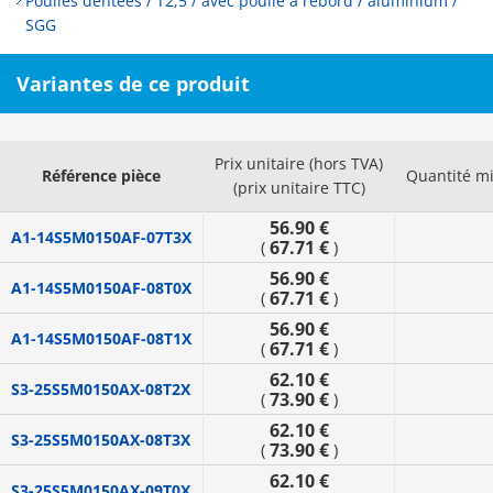
Poulies dentées / T2,5 / avec poulie à rebord / aluminium /
SGG
Variantes de ce produit
Prix unitaire (hors TVA)
Référence pièce
Quantité m
(prix unitaire TTC)
56.90 €
A1-14S5M0150AF-07T3X
67.71 €
(
)
56.90 €
A1-14S5M0150AF-08T0X
67.71 €
(
)
56.90 €
A1-14S5M0150AF-08T1X
67.71 €
(
)
62.10 €
S3-25S5M0150AX-08T2X
73.90 €
(
)
62.10 €
S3-25S5M0150AX-08T3X
73.90 €
(
)
62.10 €
S3-25S5M0150AX-09T0X