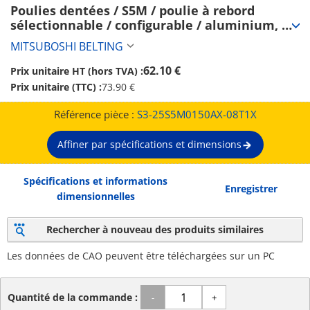
Poulies dentées / S5M / poulie à rebord 
sélectionnable / configurable / aluminium, 
acier / anodisé, bruni, nickelé chimiquement 
MITSUBOSHI BELTING
/ S5M0150 (S3-25S5M0150AX-08T1X)
62.10 €
Prix unitaire HT (hors TVA) :
Prix unitaire (TTC) :
73.90 €
Référence pièce :
S3-25S5M0150AX-08T1X
Affiner par spécifications et dimensions
Spécifications et informations
Enregistrer
dimensionnelles
Rechercher à nouveau des produits similaires
Les données de CAO peuvent être téléchargées sur un PC
Quantité de la commande :
-
+