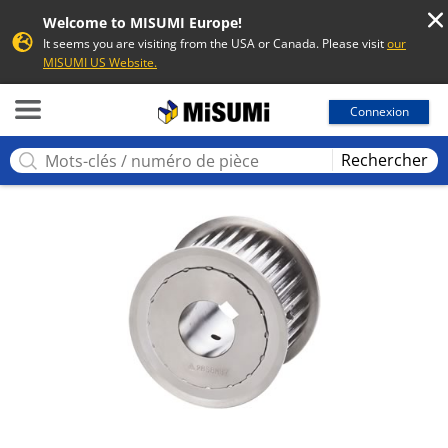
Welcome to MISUMI Europe!
It seems you are visiting from the USA or Canada. Please visit
our
MISUMI US Website.
MISUMI
Connexion
Rechercher