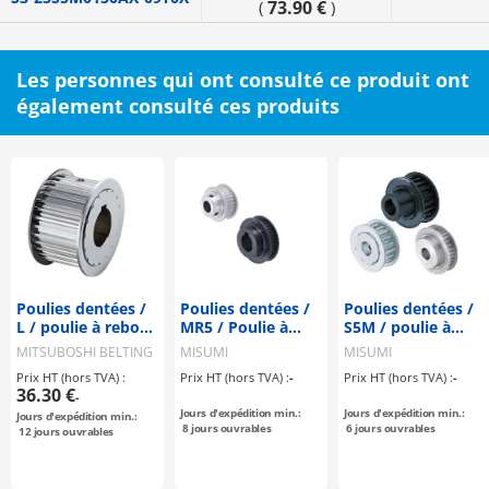
73.90 €
(
)
Les personnes qui ont consulté ce produit ont
également consulté ces produits
Poulies dentées /
Poulies dentées /
Poulies dentées /
L / poulie à rebord
MR5 / Poulie à
S5M / poulie à
sélectionnable /
rebord
rebord
MITSUBOSHI BELTING
MISUMI
MISUMI
configurable /
sélectionnable /
sélectionnable /
Prix HT (hors TVA) :
Prix HT (hors TVA) :
-
Prix HT (hors TVA) :
-
acier / bruni,
configurable /
configurable /
36.30 €
-
nickelé
aluminium, acier
matériau
Jours d'expédition min.:
Jours d'expédition min.:
Jours d'expédition min.:
chimiquement /
sélectionnable /
8
jours ouvrables
6
jours ouvrables
12
jours ouvrables
L075
traitement
sélectionnable