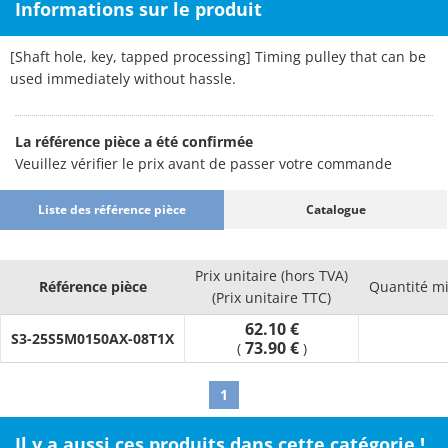
Informations sur le produit
[Shaft hole, key, tapped processing] Timing pulley that can be
used immediately without hassle.
La référence pièce a été confirmée
Veuillez vérifier le prix avant de passer votre commande
Liste des référence pièce
Catalogue
Prix unitaire (hors TVA)
Référence pièce
Quantité m
(Prix unitaire TTC)
62.10 €
S3-25S5M0150AX-08T1X
73.90 €
(
)
1
Il y a aussi ces produits dans cette catégorie !