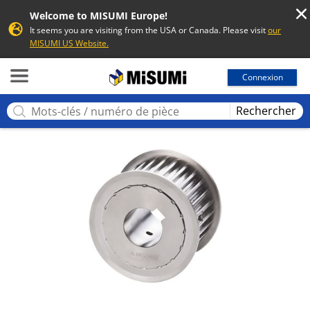
Welcome to MISUMI Europe!
It seems you are visiting from the USA or Canada. Please visit
our
MISUMI US Website.
MISUMI
Connexion
Rechercher