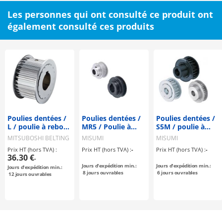
Les personnes qui ont consulté ce produit ont
également consulté ces produits
Poulies dentées /
Poulies dentées /
Poulies dentées /
L / poulie à rebord
MR5 / Poulie à
S5M / poulie à
sélectionnable /
rebord
rebord
MITSUBOSHI BELTING
MISUMI
MISUMI
configurable /
sélectionnable /
sélectionnable /
Prix HT (hors TVA) :
Prix HT (hors TVA) :
-
Prix HT (hors TVA) :
-
acier / bruni,
configurable /
configurable /
36.30 €
-
nickelé
aluminium, acier
matériau
Jours d'expédition min.:
Jours d'expédition min.:
Jours d'expédition min.:
chimiquement /
sélectionnable /
8
jours ouvrables
6
jours ouvrables
12
jours ouvrables
L075
traitement
sélectionnable