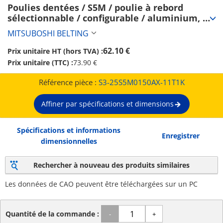
Poulies dentées / S5M / poulie à rebord 
sélectionnable / configurable / aluminium, 
acier / anodisé, bruni, nickelé chimiquement 
MITSUBOSHI BELTING
/ S5M0150 (S3-25S5M0150AX-11T1K)
62.10 €
Prix unitaire HT (hors TVA) :
Prix unitaire (TTC) :
73.90 €
Référence pièce :
S3-25S5M0150AX-11T1K
Affiner par spécifications et dimensions
Spécifications et informations
Enregistrer
dimensionnelles
Rechercher à nouveau des produits similaires
Les données de CAO peuvent être téléchargées sur un PC
Quantité de la commande :
-
+