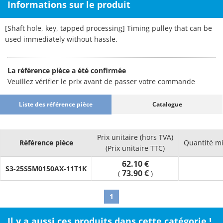
Informations sur le produit
[Shaft hole, key, tapped processing] Timing pulley that can be
used immediately without hassle.
La référence pièce a été confirmée
Veuillez vérifier le prix avant de passer votre commande
Liste des référence pièce
Catalogue
Prix unitaire (hors TVA)
Référence pièce
Quantité m
(Prix unitaire TTC)
62.10 €
S3-25S5M0150AX-11T1K
73.90 €
(
)
1
Il y a aussi ces produits dans cette catégorie !