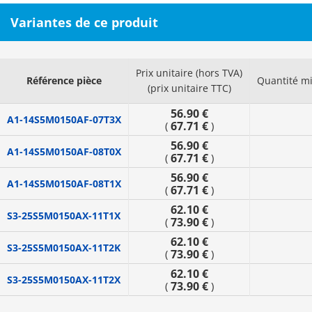
Variantes de ce produit
Prix unitaire (hors TVA)
Référence pièce
Quantité m
(prix unitaire TTC)
56.90 €
A1-14S5M0150AF-07T3X
67.71 €
(
)
56.90 €
A1-14S5M0150AF-08T0X
67.71 €
(
)
56.90 €
A1-14S5M0150AF-08T1X
67.71 €
(
)
62.10 €
S3-25S5M0150AX-11T1X
73.90 €
(
)
62.10 €
S3-25S5M0150AX-11T2K
73.90 €
(
)
62.10 €
S3-25S5M0150AX-11T2X
73.90 €
(
)