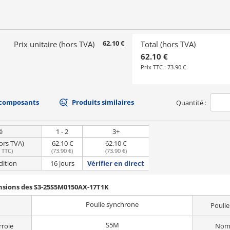
62.10 €
Prix unitaire (hors TVA)
Total (hors TVA)
62.10 €
Prix TTC :
73.90 €
 composants
Produits similaires
Quantité :
é
1 - 2
3+
hors TVA)
62.10 €
62.10 €
e TTC
)
(
73.90 €
)
(
73.90 €
)
dition
16 jours
Vérifier en direct
ensions des S3-25S5M0150AX-17T1K
Poulie synchrone
Poulie
S5M
rroie
Nomb