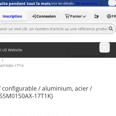
uite pendant tout le mois.
Voir les détails:
En savoir plus
Inscription
Connexion
Panier
FR
MI US Website.
To MISUMI US
M0150AX-17T1K
configurable / aluminium, acier / 
25S5M0150AX-17T1K)