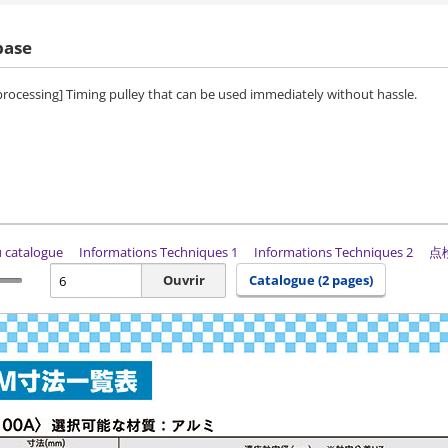
base
 processing] Timing pulley that can be used immediately without hassle.
du catalogue
Informations Techniques 1
Informations Techniques 2
点
Ouvrir
Catalogue (2 pages)