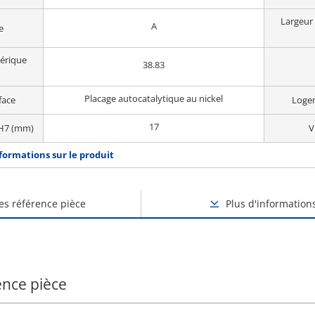
Largeur 
A
e
hérique
38.83
Placage autocatalytique au nickel
face
Logem
17
 H7 (mm)
V
nformations sur le produit
des référence pièce
Plus d'information
ence pièce