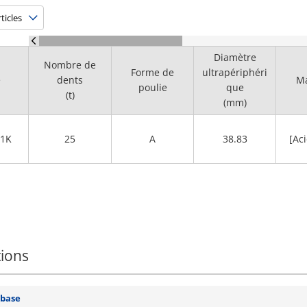
Diamètre
Nombre de
Forme de
ultrapériphéri
e
dents
Ma
poulie
que
(t)
(mm)
T1K
25
A
38.83
[Aci
tions
 base