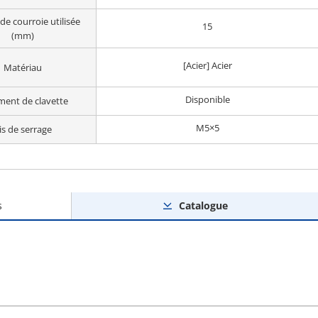
de courroie utilisée
15
(mm)
[Acier] Acier
Matériau
Disponible
ent de clavette
M5×5
is de serrage
s
Catalogue