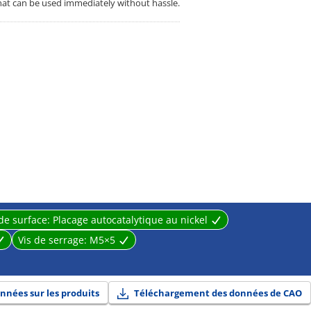
that can be used immediately without hassle.
de surface:
Placage autocatalytique au nickel
Vis de serrage:
M5×5
nnées sur les produits
Téléchargement des données de CAO