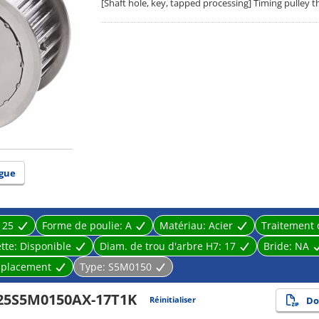
[Shaft hole, key, tapped processing] Timing pulley 
gue
:
25
Forme de poulie:
A
Matériau:
Acier
Traitement 
tte:
Disponible
Diam. de trou d'arbre H7:
17
Bride:
NA
placement
Type:
S5M0150
25S5M0150AX-17T1K
Réinitialiser
Do