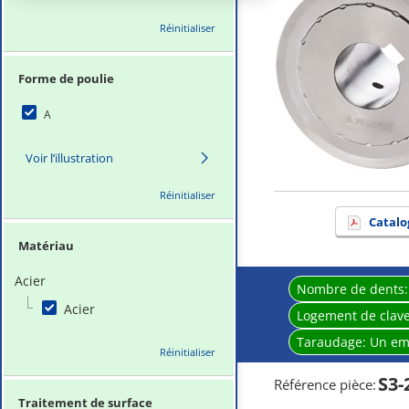
Réinitialiser
Forme de poulie
A
Voir l’illustration
Réinitialiser
Catalo
Matériau
Acier
Nombre de dents
Acier
Logement de clave
Taraudage:
Un em
Réinitialiser
S3-
Référence pièce
:
Traitement de surface