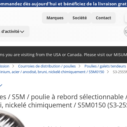
mmandez dès aujourd'hui et bénéficiez de la livraison grat
Marques
Société
Contact
 d’activité
ems you are visiting from the USA or Canada. Please visit our MISU
ission
Courroies de distribution / poulies
Poulies / galets tendeurs
minium, acier / anodisé, bruni, nickelé chimiquement / S5M0150
S3-25S5
s / S5M / poulie à rebord sélectionnable / 
ni, nickelé chimiquement / S5M0150 (S3-