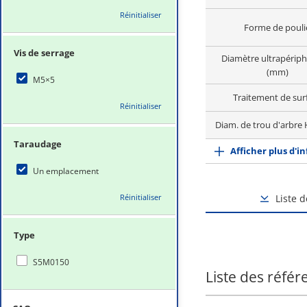
Réinitialiser
Forme de pouli
Vis de serrage
Diamètre ultrapérip
(mm)
M5×5
Traitement de sur
Réinitialiser
Diam. de trou d'arbre
Taraudage
Afficher plus d'i
Un emplacement
Réinitialiser
Liste 
Type
S5M0150
Liste des référ