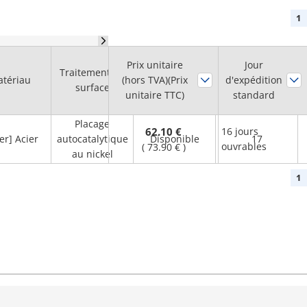
1
Prix unitaire
Diam. de trou
Jour
Traitement de
Logement de
tériau
(hors TVA)(Prix
d'expédition
d'arbre H7
surface
clavette
unitaire TTC)
standard
(mm)
Placage
62.10 €
16 jours
er] Acier
autocatalytique
Disponible
17
ouvrables
(
73.90 €
)
au nickel
1