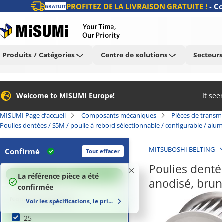
PROFITEZ DE LA LIVRAISON GRATUITE !
-
Co
GRATUIT
Produits / Catégories
Centre de solutions
Secteurs
Welcome to MISUMI Europe!
It se
MISUMI Page d’accueil
Composants mécaniques
Pièces de transm
Poulies dentées / S5M / poulie à rebord sélectionnable / configurable / alu
MITSUBOSHI BELTING
Confirmé
Tout effacer
Poulies dentée
100
%
La référence pièce a été
anodisé, bru
confirmée
Nombre de dents (t)
Voir les spécifications, le prix et le délai de livraison
25