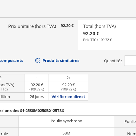
92.20 €
Prix unitaire (hors TVA)
Total (hors TVA)
92.20 €
Prix TTC :
109.72 €
 composants
Produits similaires
Quantité :
é
1
2+
hors TVA)
92.20 €
92.20 €
e TTC
)
(
109.72 €
)
(
109.72 €
)
dition
26 jours
Vérifier en direct
ensions des S1-25S8M0250BX-25T3X
Poulie synchrone
Poulie
S8M
rroie
Nomb