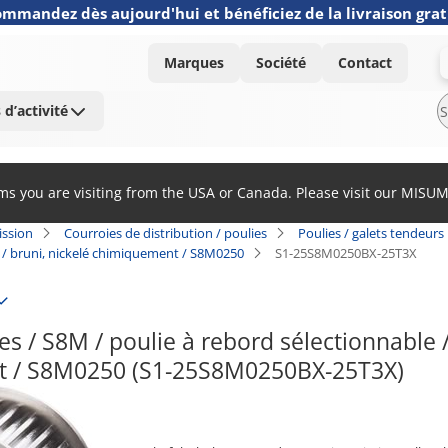
mmandez dès aujourd'hui et bénéficiez de la livraison grat
Marques
Société
Contact
 d’activité
ems you are visiting from the USA or Canada. Please visit our MISU
ission
Courroies de distribution / poulies
Poulies / galets tendeurs
er / bruni, nickelé chimiquement / S8M0250
S1-25S8M0250BX-25T3X
s / S8M / poulie à rebord sélectionnable / c
 / S8M0250 (S1-25S8M0250BX-25T3X)