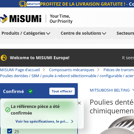
PROFITEZ DE LA LIVRAISON GRATUITE !
-
Co
GRATUIT
Produits / Catégories
Centre de solutions
Secteurs
Welcome to MISUMI Europe!
It se
MISUMI Page d’accueil
Composants mécaniques
Pièces de transm
Poulies dentées / S8M / poulie à rebord sélectionnable / configurable / aci
MITSUBOSHI BELTING
Confirmé
Tout effacer
Poulies dentée
100
%
La référence pièce a été
chimiquement
confirmée
Nombre de dents (t)
Voir les spécifications, le prix et le délai de livraison
25