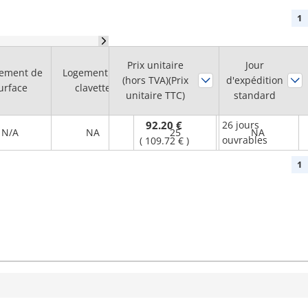
1
Prix unitaire
Diam. de trou
Jour
tement de
Logement de
(hors TVA)(Prix
d'arbre H7
d'expédition
Bride
urface
clavette
unitaire TTC)
(mm)
standard
92.20 €
26 jours
N/A
NA
25
NA
ouvrables
(
109.72 €
)
1