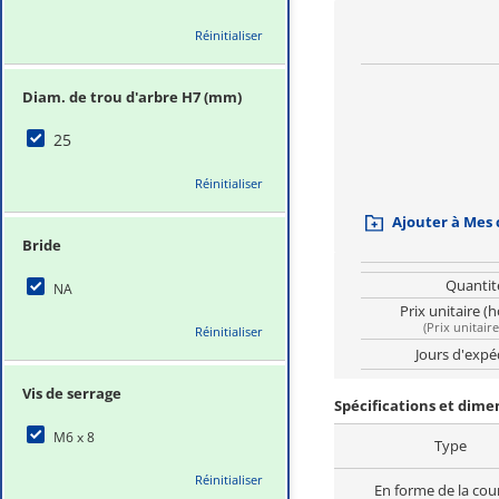
Réinitialiser
Diam. de trou d'arbre H7 (mm)
25
Réinitialiser
Ajouter à Mes
Bride
Quantit
NA
Prix unitaire (
(
Prix unitair
Réinitialiser
Jours d'expé
Vis de serrage
Spécifications et dim
M6 x 8
Type
Réinitialiser
En forme de la cou