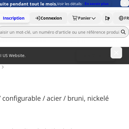
uite pendant tout le mois.
Voir les détails:
En savoir plus
Inscription
Connexion
Panier
FR
MI US Website.
To MISUMI US
onfigurable / acier / bruni, nickelé 