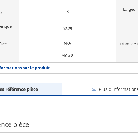
Largeur 
B
e
hérique
62.29
N/A
face
Diam. de 
M6 x 8
nformations sur le produit
des référence pièce
Plus d'information
ence pièce