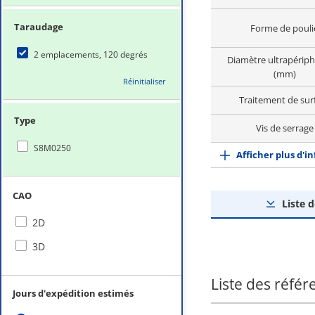
Taraudage
Forme de pouli
2 emplacements, 120 degrés
Diamètre ultrapérip
(mm)
Réinitialiser
Traitement de sur
Type
Vis de serrage
S8M0250
Afficher plus d'i
CAO
Liste 
2D
3D
Liste des référ
Jours d'expédition estimés