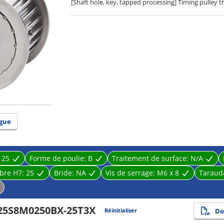
[Shaft hole, key, tapped processing] Timing pulley 
gue
:
25
Forme de poulie:
B
Traitement de surface:
N/A
rbre H7:
25
Bride:
NA
Vis de serrage:
M6 x 8
Taraud
25S8M0250BX-25T3X
Réinitialiser
Do