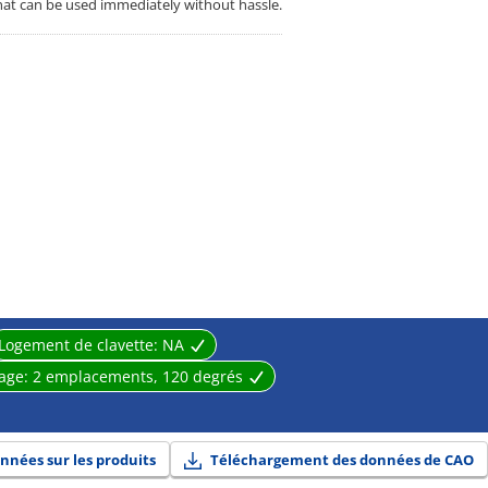
that can be used immediately without hassle.
Logement de clavette:
NA
age:
2 emplacements, 120 degrés
nnées sur les produits
Téléchargement des données de CAO