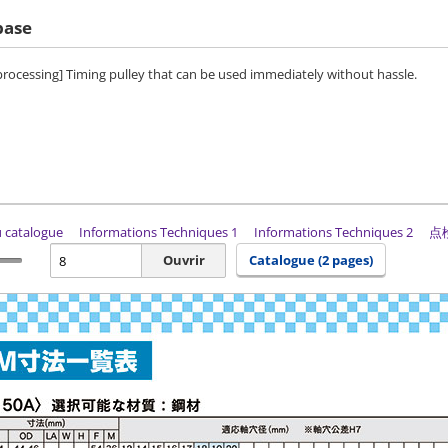
base
 processing] Timing pulley that can be used immediately without hassle.
du catalogue
Informations Techniques 1
Informations Techniques 2
点
Ouvrir
Catalogue (2 pages)