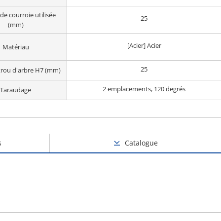
de courroie utilisée
25
(mm)
[Acier] Acier
Matériau
25
trou d'arbre H7 (mm)
2 emplacements, 120 degrés
Taraudage
s
Catalogue