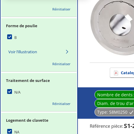
Réinitialiser
Forme de poulie
B
Voir l’illustration
Réinitialiser
Catalo
Traitement de surface
N/A
Nombre de dents
Diam. de trou d'a
Réinitialiser
Type:
S8M0250
Logement de clavette
S1-
Référence pièce
:
NA