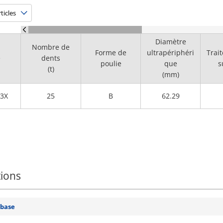
Diamètre
Nombre de
Forme de
ultrapériphéri
Trai
e
dents
poulie
que
s
(t)
(mm)
3X
25
B
62.29
tions
 base