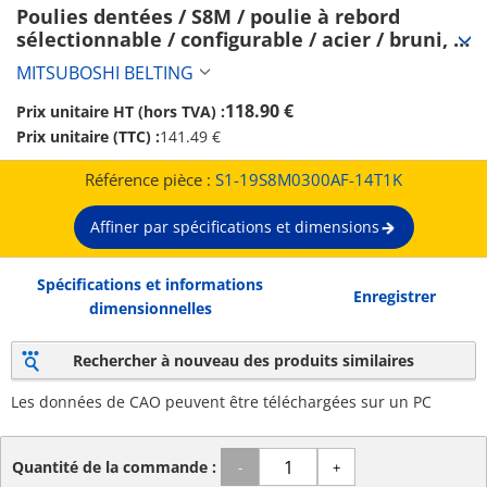
Poulies dentées / S8M / poulie à rebord 
sélectionnable / configurable / acier / bruni, 
nickelé chimiquement / S8M0300 (S1-
MITSUBOSHI BELTING
19S8M0300AF-14T1K)
118.90 €
Prix unitaire HT (hors TVA) :
Prix unitaire (TTC) :
141.49 €
Référence pièce :
S1-19S8M0300AF-14T1K
Affiner par spécifications et dimensions
Spécifications et informations
Enregistrer
dimensionnelles
Rechercher à nouveau des produits similaires
Les données de CAO peuvent être téléchargées sur un PC
Quantité de la commande :
-
+