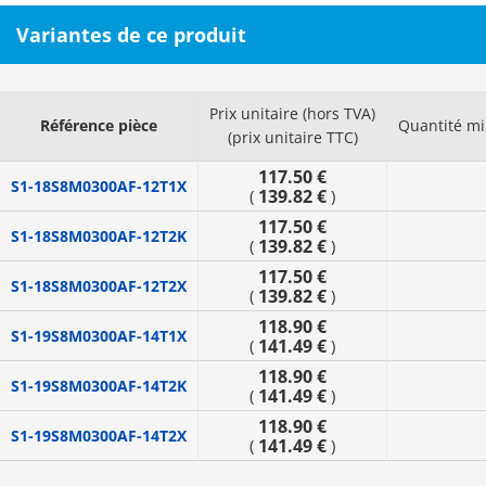
Variantes de ce produit
Prix unitaire (hors TVA)
Référence pièce
Quantité m
(prix unitaire TTC)
117.50 €
S1-18S8M0300AF-12T1X
139.82 €
(
)
117.50 €
S1-18S8M0300AF-12T2K
139.82 €
(
)
117.50 €
S1-18S8M0300AF-12T2X
139.82 €
(
)
118.90 €
S1-19S8M0300AF-14T1X
141.49 €
(
)
118.90 €
S1-19S8M0300AF-14T2K
141.49 €
(
)
118.90 €
S1-19S8M0300AF-14T2X
141.49 €
(
)