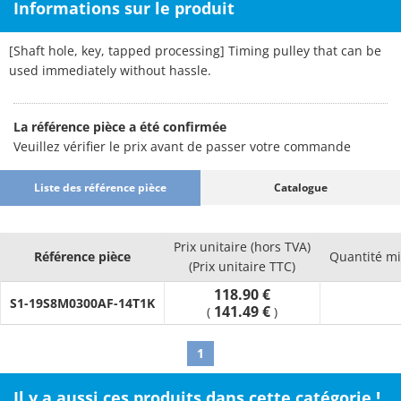
Informations sur le produit
[Shaft hole, key, tapped processing] Timing pulley that can be
used immediately without hassle.
La référence pièce a été confirmée
Veuillez vérifier le prix avant de passer votre commande
Liste des référence pièce
Catalogue
Prix unitaire (hors TVA)
Référence pièce
Quantité m
(Prix unitaire TTC)
118.90 €
S1-19S8M0300AF-14T1K
141.49 €
(
)
1
Il y a aussi ces produits dans cette catégorie !