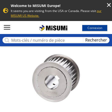
Welcome to MISUMI Europe!
It seems you are visiting from the USA or Canada. Please visit
our
MISUMI US Website.
MISUMI
Connexion
Rechercher