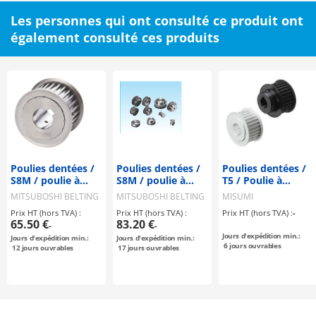
Les personnes qui ont consulté ce produit ont
également consulté ces produits
Poulies dentées /
Poulies dentées /
Poulies dentées /
S8M / poulie à
S8M / poulie à
T5 / Poulie à
rebord
rebord
rebord
MITSUBOSHI BELTING
MITSUBOSHI BELTING
MISUMI
sélectionnable /
sélectionnable /
sélectionnable /
Prix HT (hors TVA) :
Prix HT (hors TVA) :
Prix HT (hors TVA) :
-
configurable /
configurable /
configurable /
65.50 €
83.20 €
-
-
acier / bruni,
acier
aluminium, acier
Jours d'expédition min.:
Jours d'expédition min.:
Jours d'expédition min.:
nickelé
6
jours ouvrables
12
jours ouvrables
17
jours ouvrables
chimiquement /
S8M0250