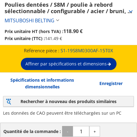
Poulies dentées / S8M / poulie à rebord 
sélectionnable / configurable / acier / bruni, 
nickelé chimiquement / S8M0300 (S1-
MITSUBOSHI BELTING
19S8M0300AF-15T0X)
118.90 €
Prix unitaire HT (hors TVA) :
Prix unitaire (TTC) :
141.49 €
Référence pièce :
S1-19S8M0300AF-15T0X
Affiner par spécifications et dimensions
Spécifications et informations
Enregistrer
dimensionnelles
Rechercher à nouveau des produits similaires
Les données de CAO peuvent être téléchargées sur un PC
Quantité de la commande :
-
+