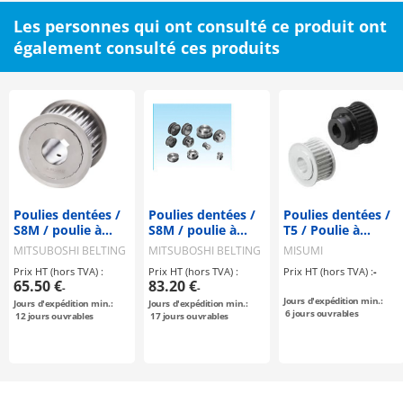
Les personnes qui ont consulté ce produit ont
également consulté ces produits
Poulies dentées /
Poulies dentées /
Poulies dentées /
S8M / poulie à
S8M / poulie à
T5 / Poulie à
rebord
rebord
rebord
MITSUBOSHI BELTING
MITSUBOSHI BELTING
MISUMI
sélectionnable /
sélectionnable /
sélectionnable /
Prix HT (hors TVA) :
Prix HT (hors TVA) :
Prix HT (hors TVA) :
-
configurable /
configurable /
configurable /
65.50 €
83.20 €
-
-
acier / bruni,
acier
aluminium, acier
Jours d'expédition min.:
Jours d'expédition min.:
Jours d'expédition min.:
nickelé
6
jours ouvrables
12
jours ouvrables
17
jours ouvrables
chimiquement /
S8M0250