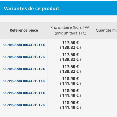
Variantes de ce produit
Prix unitaire (hors TVA)
Référence pièce
Quantité m
(prix unitaire TTC)
117.50 €
S1-18S8M0300AF-12T1X
139.82 €
(
)
117.50 €
S1-18S8M0300AF-12T2K
139.82 €
(
)
117.50 €
S1-18S8M0300AF-12T2X
139.82 €
(
)
118.90 €
S1-19S8M0300AF-15T1K
141.49 €
(
)
118.90 €
S1-19S8M0300AF-15T1X
141.49 €
(
)
118.90 €
S1-19S8M0300AF-15T2K
141.49 €
(
)