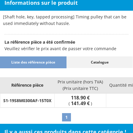
Informations sur le produit
[Shaft hole, key, tapped processing] Timing pulley that can be
used immediately without hassle.
La référence pièce a été confirmée
Veuillez vérifier le prix avant de passer votre commande
Liste des référence pièce
Catalogue
Prix unitaire (hors TVA)
Référence pièce
Quantité m
(Prix unitaire TTC)
118.90 €
S1-19S8M0300AF-15T0X
141.49 €
(
)
1
Il y a aussi ces produits dans cette catégorie !