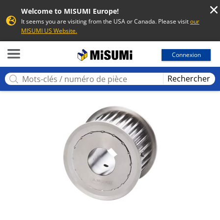
Welcome to MISUMI Europe!
It seems you are visiting from the USA or Canada. Please visit
our
MISUMI US Website.
MISUMI
Connexion
Rechercher