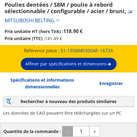
Poulies dentées / S8M / poulie à rebord 
sélectionnable / configurable / acier / bruni, 
nickelé chimiquement / S8M0300 (S1-
MITSUBOSHI BELTING
19S8M0300AF-16T3X)
118.90 €
Prix unitaire HT (hors TVA) :
Prix unitaire (TTC) :
141.49 €
Référence pièce :
S1-19S8M0300AF-16T3X
Affiner par spécifications et dimensions
Spécifications et informations
Enregistrer
dimensionnelles
Rechercher à nouveau des produits similaires
Les données de CAO peuvent être téléchargées sur un PC
Quantité de la commande :
-
+