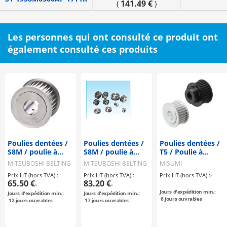
141.49 €
(
)
Les personnes qui ont consulté ce produit ont
également consulté ces produits
Poulies dentées /
Poulies dentées /
Poulies dentées /
S8M / poulie à
S8M / poulie à
T5 / Poulie à
rebord
rebord
rebord
MITSUBOSHI BELTING
MITSUBOSHI BELTING
MISUMI
sélectionnable /
sélectionnable /
sélectionnable /
Prix HT (hors TVA) :
Prix HT (hors TVA) :
Prix HT (hors TVA) :
-
configurable /
configurable /
configurable /
65.50 €
83.20 €
-
-
acier / bruni,
acier
aluminium, acier
Jours d'expédition min.:
Jours d'expédition min.:
Jours d'expédition min.:
nickelé
6
jours ouvrables
12
jours ouvrables
17
jours ouvrables
chimiquement /
S8M0250