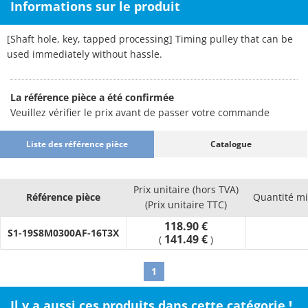
Informations sur le produit
[Shaft hole, key, tapped processing] Timing pulley that can be
used immediately without hassle.
La référence pièce a été confirmée
Veuillez vérifier le prix avant de passer votre commande
Liste des référence pièce
Catalogue
Prix unitaire (hors TVA)
Référence pièce
Quantité m
(Prix unitaire TTC)
118.90 €
S1-19S8M0300AF-16T3X
141.49 €
(
)
1
Il y a aussi ces produits dans cette catégorie !