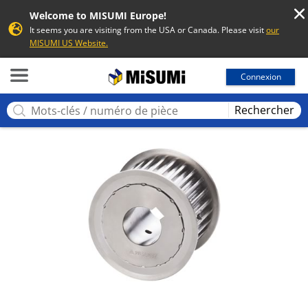
Welcome to MISUMI Europe!
It seems you are visiting from the USA or Canada. Please visit
our
MISUMI US Website.
MISUMI
Connexion
Rechercher