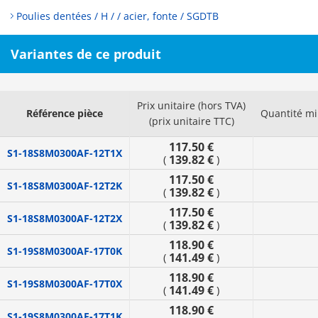
Poulies dentées / H / / acier, fonte / SGDTB
Variantes de ce produit
Prix unitaire (hors TVA)
Référence pièce
Quantité m
(prix unitaire TTC)
117.50 €
S1-18S8M0300AF-12T1X
139.82 €
(
)
117.50 €
S1-18S8M0300AF-12T2K
139.82 €
(
)
117.50 €
S1-18S8M0300AF-12T2X
139.82 €
(
)
118.90 €
S1-19S8M0300AF-17T0K
141.49 €
(
)
118.90 €
S1-19S8M0300AF-17T0X
141.49 €
(
)
118.90 €
S1-19S8M0300AF-17T1K