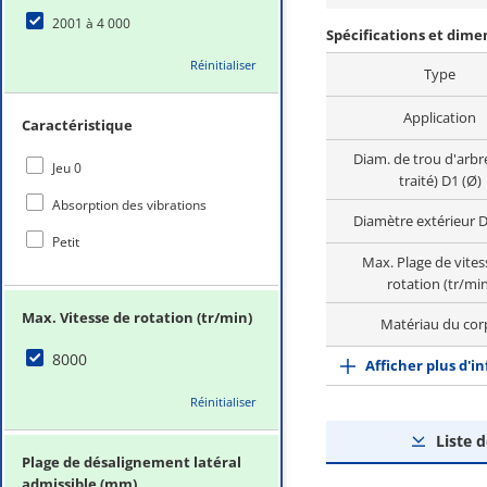
2001 à 4 000
Spécifications et dim
Réinitialiser
Type
Application
Caractéristique
Diam. de trou d'arbr
Jeu 0
traité) D1 (Ø)
Absorption des vibrations
Diamètre extérieur 
Petit
Max. Plage de vites
rotation (tr/min
Max. Vitesse de rotation (tr/min)
Matériau du cor
8000
Afficher plus d'i
Réinitialiser
Liste 
Plage de désalignement latéral
admissible (mm)