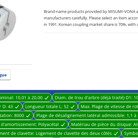
Brand-name products provided by MISUMI-VONA are 
manufacturers carefully. Please select an item acco
in 1991. Korean coupling market share is 70%, with 
gue
ominal:
10,01 à 20,00
Diam. de trou d'arbre (déjà traité) D1:
1
r D:
43
Longueur totale L:
52
Max. Plage de vitesse de ro
tation:
8000
Plage de désalignement latéral admissible:
1,1 à 
e d'amortissement:
Polyacétal
Matériau de pièce du disque:
A
ment de clavette:
Logement de clavette des deux côtés
Symbol