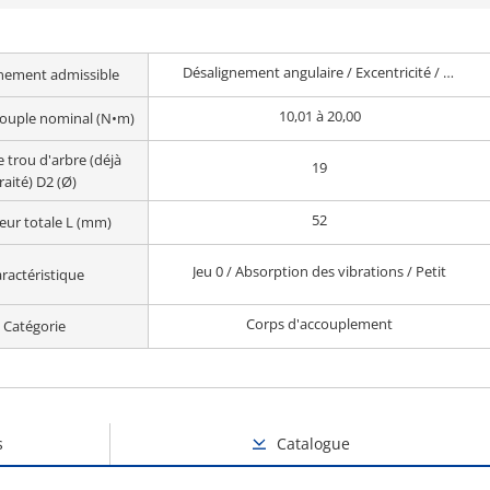
Désalignement angulaire / Excentricité / Désalignement axial
nement admissible
10,01 à 20,00
couple nominal (N•m)
 trou d'arbre (déjà
19
raité) D2 (Ø)
52
ur totale L (mm)
Jeu 0 / Absorption des vibrations / Petit
ractéristique
Corps d'accouplement
Catégorie
s
Catalogue