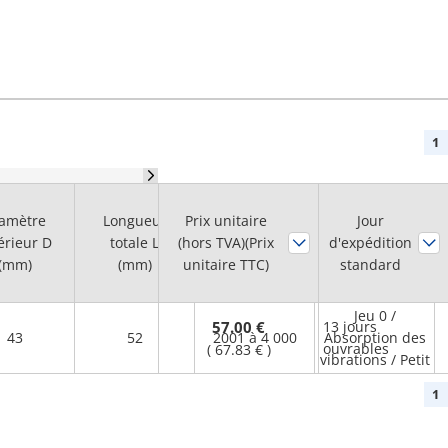
1
Max. Plage de
amètre
Longueur
Prix unitaire
Jour
vitesse de
érieur D
totale L
(hors TVA)(Prix
Caractéristique
d'expédition
rotation
(mm)
(mm)
unitaire TTC)
standard
(tr/min)
Jeu 0 /
57.00 €
13 jours
43
52
2001 à 4 000
Absorption des
ouvrables
(
67.83 €
)
vibrations / Petit
1