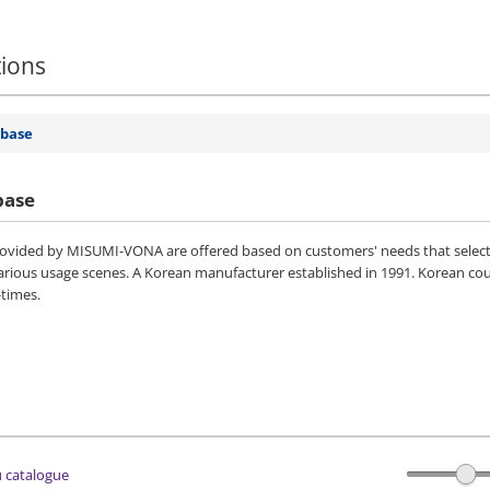
tions
 base
base
vided by MISUMI-VONA are offered based on customers' needs that selected 
various usage scenes. A Korean manufacturer established in 1991. Korean co
-times.
du catalogue