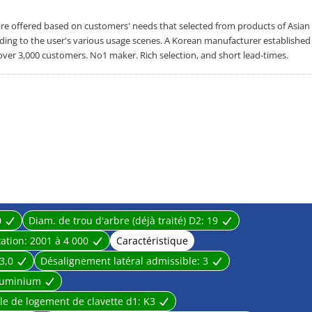
offered based on customers' needs that selected from products of Asian
rding to the user's various usage scenes. A Korean manufacturer established
over 3,000 customers. No1 maker. Rich selection, and short lead-times.
0
Diam. de trou d'arbre (déjà traité) D2:
19
tation:
2001 à 4 000
Caractéristique
3,0
Désalignement latéral admissible:
3
luminium
e de logement de clavette d1:
K3