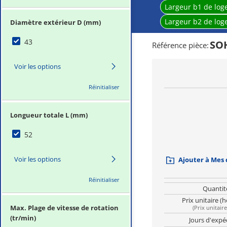
Largeur b1 de log
Largeur b2 de log
Diamètre extérieur D (mm)
43
SO
Référence pièce
:
Voir les options
Réinitialiser
Longueur totale L (mm)
52
Voir les options
Ajouter à Mes
Réinitialiser
Quantit
Prix unitaire (
Max. Plage de vitesse de rotation
(
Prix unitair
(tr/min)
Jours d'expé