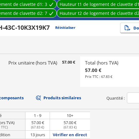
ement de clavette d1:
3
Hauteur t1 de logement de clavette d
ement de clavette d2:
7
Hauteur t2 de logement de clavette d
H-43C-10K3X19K7
Réinitialiser
Do
57.00 €
Prix unitaire (hors TVA)
Total (hors TVA)
57.00 €
Prix TTC :
67.83 €
 composants
Produits similaires
Quantité :
é
1 - 9
10+
hors TVA)
57.00 €
57.00 €
e TTC
)
(
67.83 €
)
(
67.83 €
)
dition
13 jours
Vérifier en direct