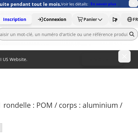
uite pendant tout le mois.
Voir les détails:
En savoir plus
Inscription
Connexion
Panier
FR
MI US Website.
To MISUMI US
rondelle : POM / corps : aluminium / 