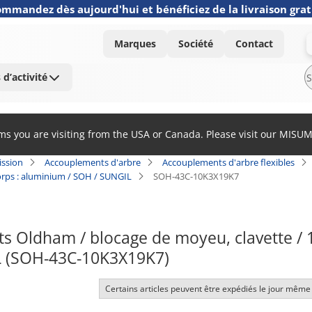
mmandez dès aujourd'hui et bénéficiez de la livraison grat
Marques
Société
Contact
 d’activité
ems you are visiting from the USA or Canada. Please visit our MISU
ission
Accouplements d'arbre
Accouplements d'arbre flexibles
orps : aluminium / SOH / SUNGIL
SOH-43C-10K3X19K7
 Oldham / blocage de moyeu, clavette / 1 
 (SOH-43C-10K3X19K7)
Certains articles peuvent être expédiés le jour même