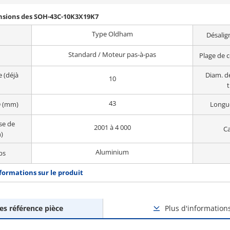
ensions des SOH-43C-10K3X19K7
Type Oldham
Désalig
Standard / Moteur pas-à-pas
Plage de 
e (déjà
Diam. de
10
t
43
D (mm)
Longue
se de
2001 à 4 000
Ca
)
Aluminium
ps
nformations sur le produit
des référence pièce
Plus d'information