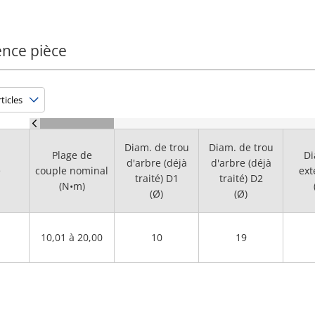
ence pièce
Diam. de trou
Diam. de trou
Plage de
Di
d'arbre (déjà
d'arbre (déjà
e
couple nominal
ext
traité) D1
traité) D2
(N•m)
(Ø)
(Ø)
10,01 à 20,00
10
19