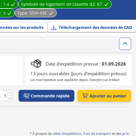
1:
1.4
Symbole de logement de clavette d2:
K7
2:
3
Type:
SOH-43C
nnées sur les produits
Téléchargement des données de CAO
Date d'expédition prevue :
01.09.2026
13 jours ouvrables (Jours d’expédition prévus)
Les marchandises sont expédiées depuis Francfort-sur-le-Main
Commande rapide
Ajouter au panier
* À propos du
délai d'expédition, frais de transport
et des
prix