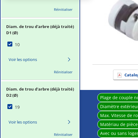
Réinitialiser
Diam. de trou d'arbre (déjà traité)
D1 (Ø)
10
Voir les options
Réinitialiser
Catalo
Diam. de trou d'arbre (déjà traité)
D2 (Ø)
Plage de couple n
Diamètre extérieu
19
Max. Vitesse de ro
Voir les options
Matériau de pièc
Avec ou sans loge
Réinitialiser