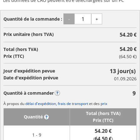
Les données de CAO peuvent être téléchargées sur un PC
Quantité de la commande :
-
+
Prix unitaire (hors TVA)
54.20 €
54.20 €
Total (hors TVA)
Prix (TTC)
(
64.50 €
)
13 jour(s)
Jour d’expédition pevue
Date d'expédition prévue
01.09.2026
9
Quantité à commander
?
À propos du
délai d'expédition, frais de transport
et des
prix
Total (hors TVA)
Quantité
?
Prix (TTC)
54.20 €
1 - 9
64.50 €
(
)