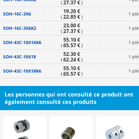
27.37 €
(
)
19.20 €
SOH-16C-3X6
1 piè
22.85 €
(
)
23.00 €
SOH-16C-3X6K2
1 piè
27.37 €
(
)
55.10 €
SOH-43C-10X16K6
1 piè
65.57 €
(
)
52.30 €
SOH-43C-10X18
1 piè
62.24 €
(
)
55.10 €
SOH-43C-10X18K6
1 piè
65.57 €
(
)
Les personnes qui ont consulté ce produit ont
également consulté ces produits