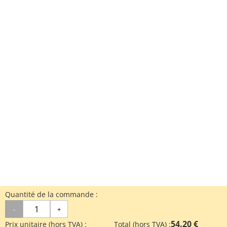
Quantité de la commande :
-
+
54.20 €
Prix unitaire (hors TVA) :
Total (hors TVA) :