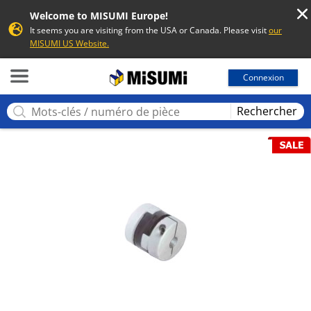
Welcome to MISUMI Europe!
It seems you are visiting from the USA or Canada. Please visit
our
MISUMI US Website.
MISUMI
Connexion
Rechercher