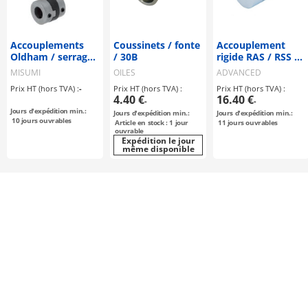
Accouplements
Coussinets / fonte
Accouplement
Oldham / serrage
/ 30B
rigide RAS / RSS /
par vis sans tête,
RAC / RSC
MISUMI
OILES
ADVANCED
clavette / 1
Prix HT (hors TVA) :
-
Prix HT (hors TVA) :
Prix HT (hors TVA) :
rondelle : CFK /
4.40 €
16.40 €
-
-
corps : aluminium
Jours d'expédition min.:
Jours d'expédition min.:
Jours d'expédition min.:
10
jours ouvrables
Article en stock : 1 jour
11
jours ouvrables
ouvrable
Expédition le jour
même disponible