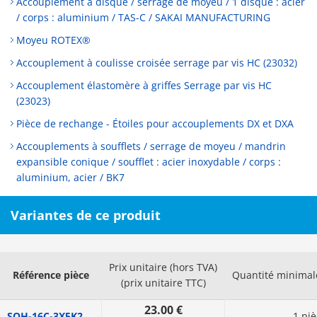
Accouplement à disque / serrage de moyeu / 1 disque : acier
/ corps : aluminium / TAS-C / SAKAI MANUFACTURING
Moyeu ROTEX®
Accouplement à coulisse croisée serrage par vis HC (23032)
Accouplement élastomère à griffes Serrage par vis HC
(23023)
Pièce de rechange - Étoiles pour accouplements DX et DXA
Accouplements à soufflets / serrage de moyeu / mandrin
expansible conique / soufflet : acier inoxydable / corps :
aluminium, acier / BK7
Variantes de ce produit
Prix unitaire (hors TVA)
Référence pièce
Quantité minima
(prix unitaire TTC)
23.00 €
SOH-16C-3X5K2
1 piè