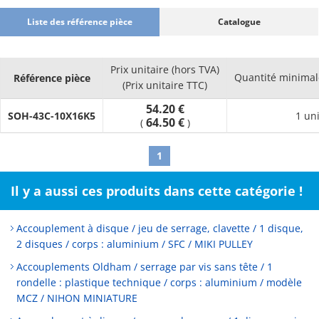
Liste des référence pièce
Catalogue
Prix unitaire (hors TVA)
Quantité minima
Référence pièce
(Prix unitaire TTC)
54.20 €
SOH-43C-10X16K5
1 un
64.50 €
(
)
1
Il y a aussi ces produits dans cette catégorie !
Accouplement à disque / jeu de serrage, clavette / 1 disque,
2 disques / corps : aluminium / SFC / MIKI PULLEY
Accouplements Oldham / serrage par vis sans tête / 1
rondelle : plastique technique / corps : aluminium / modèle
MCZ / NIHON MINIATURE