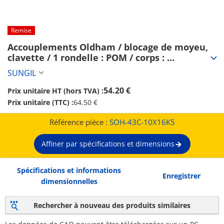
Remise
Accouplements Oldham / blocage de moyeu, 
clavette / 1 rondelle : POM / corps : 
aluminium / SOH / SUNGIL (SOH-43C-10X16K5)
SUNGIL
54.20 €
Prix unitaire HT (hors TVA) :
Prix unitaire (TTC) :
64.50 €
Référence pièce :
SOH-43C-10X16K5
Affiner par spécifications et dimensions
Spécifications et informations
Enregistrer
dimensionnelles
Rechercher à nouveau des produits similaires