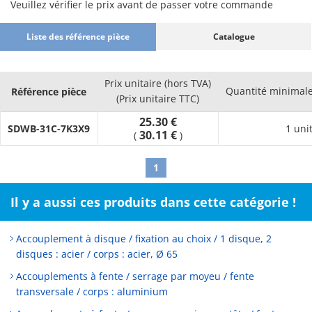
Veuillez vérifier le prix avant de passer votre commande
Liste des référence pièce
Catalogue
Prix unitaire (hors TVA)
Quantité minima
Référence pièce
(Prix unitaire TTC)
25.30 €
SDWB-31C-7K3X9
1 uni
30.11 €
(
)
1
Il y a aussi ces produits dans cette catégorie !
Accouplement à disque / fixation au choix / 1 disque, 2
disques : acier / corps : acier, Ø 65
Accouplements à fente / serrage par moyeu / fente
transversale / corps : aluminium