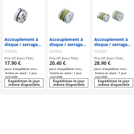
Accouplement à
Accouplement à
Accouplement à
disque / serrage
disque / serrage
disque / serrage
par vis sans tête,
par vis sans fin,
de moyeu,
SUNGIL
SUNGIL
SUNGIL
clavette / 1
clavette / 2
clavette / 2
Prix HT (hors TVA) :
Prix HT (hors TVA) :
Prix HT (hors TVA) :
rondelle : acier /
disques : acier /
disques : acier /
17.90 €
20.40 €
28.90 €
-
-
-
corps : aluminium
corps : aluminium
corps : aluminium
Jours d'expédition min.:
Jours d'expédition min.:
Jours d'expédition min.:
/ SHDS-56 /
/ SDWB / SUNGIL
/ SDWC / SUNGIL
Article en stock : 1 jour
Article en stock : 1 jour
Article en stock : 1 jour
SUNGIL
ouvrable
ouvrable
ouvrable
Expédition le jour
Expédition le jour
Expédition le jour
même disponible
même disponible
même disponible