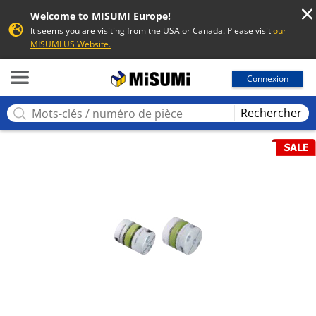
Welcome to MISUMI Europe!
It seems you are visiting from the USA or Canada. Please visit
our
MISUMI US Website.
MISUMI
Connexion
Rechercher