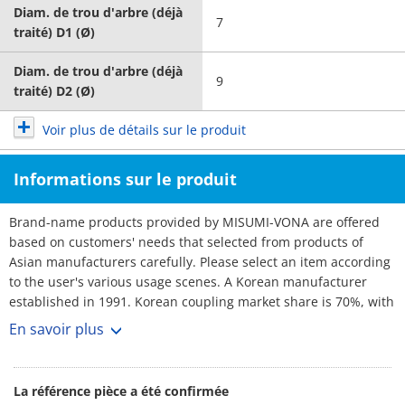
Diam. de trou d'arbre (déjà
7
traité) D1 (Ø)
Diam. de trou d'arbre (déjà
9
traité) D2 (Ø)
Voir plus de détails sur le produit
Informations sur le produit
Brand-name products provided by MISUMI-VONA are offered
based on customers' needs that selected from products of
Asian manufacturers carefully. Please select an item according
to the user's various usage scenes. A Korean manufacturer
established in 1991. Korean coupling market share is 70%, with
over 3,000 customers. No1 maker. Rich selection, and short
En savoir plus
lead-times.
La référence pièce a été confirmée