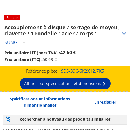
Remise
Accouplement à disque / serrage de moyeu, 
clavette / 1 rondelle : acier / corps : 
aluminium / SDS / SUNGIL (SDS-39C-
SUNGIL
6K2X12.7K5)
42.60 €
Prix unitaire HT (hors TVA) :
Prix unitaire (TTC) :
50.69 €
Référence pièce :
SDS-39C-6K2X12.7K5
Affiner par spécifications et dimensions
Spécifications et informations
Enregistrer
dimensionnelles
Rechercher à nouveau des produits similaires