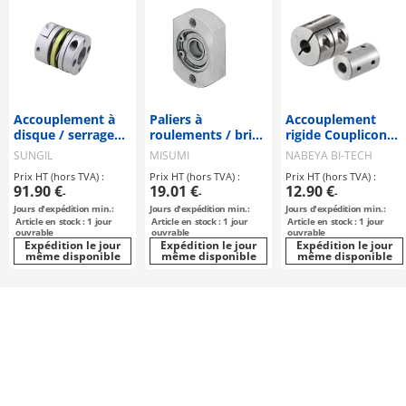
Accouplement à
Paliers à
Accouplement
disque / serrage
roulements / bride
rigide Couplicon
de moyeu,
au choix, déportée
MRG
SUNGIL
MISUMI
NABEYA BI-TECH
clavette / 2
/ alésage
Prix HT (hors TVA) :
Prix HT (hors TVA) :
Prix HT (hors TVA) :
disques : acier /
cylindrique
91.90 €
19.01 €
12.90 €
-
-
-
corps : aluminium
conique, filetage
Jours d'expédition min.:
Jours d'expédition min.:
Jours d'expédition min.:
/ SDW / SUNGIL
intérieur / circlips
Article en stock : 1 jour
Article en stock : 1 jour
Article en stock : 1 jour
/ roulement à
ouvrable
ouvrable
ouvrable
billes à gorge
Expédition le jour
Expédition le jour
Expédition le jour
même disponible
même disponible
même disponible
profonde /
matériau au choix
/ revêtement au
choix