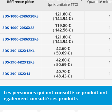
Référence pièce
Quantité min
(prix unitaire TTC)
121.80 €
SDS-100C-20K6X20K8
1
144.94 €
(
)
119.80 €
SDS-100C-20K6X22
1
142.56 €
(
)
121.80 €
SDS-100C-20K6X22K6
1
144.94 €
(
)
42.60 €
SDS-39C-6K2X12K4
1
50.69 €
(
)
42.60 €
SDS-39C-6K2X12K5
1
50.69 €
(
)
40.70 €
SDS-39C-6K2X14
1
48.43 €
(
)
Les personnes qui ont consulté ce produit ont
également consulté ces produits