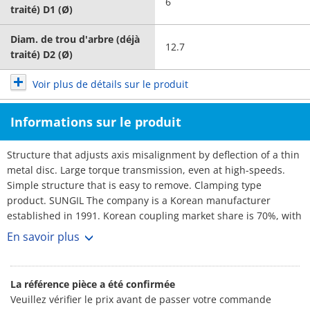
6
traité) D1 (Ø)
Diam. de trou d'arbre (déjà
12.7
traité) D2 (Ø)
Voir plus de détails sur le produit
Informations sur le produit
Structure that adjusts axis misalignment by deflection of a thin
metal disc. Large torque transmission, even at high-speeds.
Simple structure that is easy to remove. Clamping type
product. SUNGIL The company is a Korean manufacturer
established in 1991. Korean coupling market share is 70%, with
over 3,000 customers. No1 maker. Rich selection, and short
En savoir plus
lead-times.
La référence pièce a été confirmée
Veuillez vérifier le prix avant de passer votre commande