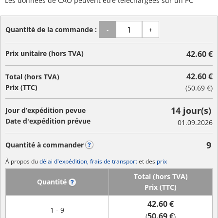
Les données de CAO peuvent être téléchargées sur un PC
Quantité de la commande :
-
+
Prix unitaire (hors TVA)
42.60 €
42.60 €
Total (hors TVA)
Prix (TTC)
(
50.69 €
)
14 jour(s)
Jour d’expédition pevue
Date d'expédition prévue
01.09.2026
9
Quantité à commander
?
À propos du
délai d'expédition, frais de transport
et des
prix
Total (hors TVA)
Quantité
?
Prix (TTC)
42.60 €
1 - 9
50.69 €
(
)