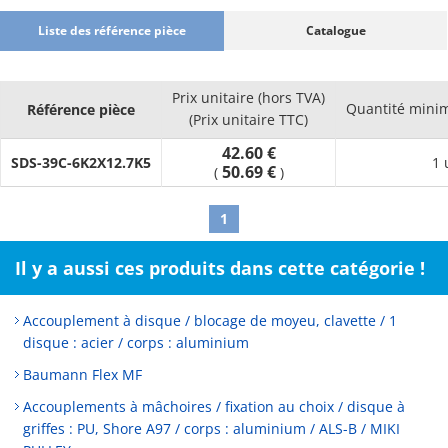
Liste des référence pièce
Catalogue
Prix unitaire (hors TVA)
Quantité mini
Référence pièce
(Prix unitaire TTC)
42.60 €
SDS-39C-6K2X12.7K5
1 
50.69 €
(
)
1
Il y a aussi ces produits dans cette catégorie !
Accouplement à disque / blocage de moyeu, clavette / 1
disque : acier / corps : aluminium
Baumann Flex MF
Accouplements à mâchoires / fixation au choix / disque à
griffes : PU, Shore A97 / corps : aluminium / ALS-B / MIKI