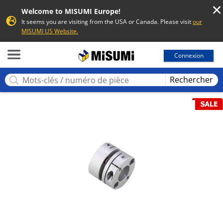
Welcome to MISUMI Europe!
It seems you are visiting from the USA or Canada. Please visit
our
MISUMI US Website.
MISUMI
Connexion
Rechercher