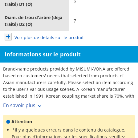
6
traité) D1 (Ø)
Diam. de trou d'arbre (déjà
7
traité) D2 (Ø)
Voir plus de détails sur le produit
Informations sur le produit
Brand-name products provided by MISUMI-VONA are offered
based on customers' needs that selected from products of
Asian manufacturers carefully. Please select an item according
to the user's various usage scenes. A Korean manufacturer
established in 1991. Korean coupling market share is 70%, with
over 3,000 customers. No1 maker. Rich selection, and short
En savoir plus
lead-times.
Attention
*Il y a quelques erreurs dans le contenu du catalogue.
Pour plus d’informations sur les spécifications, veuillez