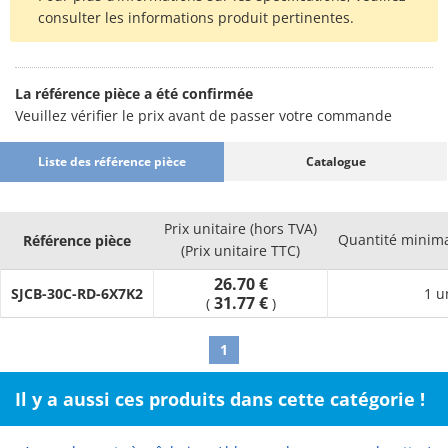
consulter les informations produit pertinentes.
La référence pièce a été confirmée
Veuillez vérifier le prix avant de passer votre commande
Liste des référence pièce
Catalogue
Prix unitaire (hors TVA)
Quantité minim
Référence pièce
(Prix unitaire TTC)
26.70 €
SJCB-30C-RD-6X7K2
1 u
31.77 €
(
)
1
Il y a aussi ces produits dans cette catégorie !