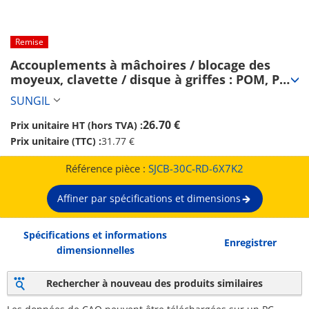
Remise
Accouplements à mâchoires / blocage des 
moyeux, clavette / disque à griffes : POM, PU, 
polyester élastomère / corps : aluminium / 
SUNGIL
SJC / SUNGIL (SJCB-30C-RD-6X7K2)
26.70 €
Prix unitaire HT (hors TVA) :
Prix unitaire (TTC) :
31.77 €
Référence pièce :
SJCB-30C-RD-6X7K2
Affiner par spécifications et dimensions
Spécifications et informations
Enregistrer
dimensionnelles
Rechercher à nouveau des produits similaires