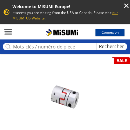
Welcome to MISUMI Europe!
It seems you are visiting from the USA or Canada. Please visit
our
MISUMI US Website.
MISUMI
Connexion
Rechercher