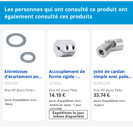
Les personnes qui ont consulté ce produit ont
également consulté ces produits
Entretoises
Accouplement de
Joint de cardan
d'écartement pour
forme rigide -
simple avec palier
vis d'ajustage
Type à serrage -
lisse DIN 808
MISUMI
SUNGIL
NORELEM
(23403)
Prix HT (hors TVA) :
-
Prix HT (hors TVA) :
Prix HT (hors TVA) :
14.10 €
33.74 €
-
-
Jours d'expédition min.:
Jours d'expédition min.:
Jours d'expédition min.:
Devis
Article en stock : 1 jour
4
jours
ouvrable
Expédition le jour
même disponible