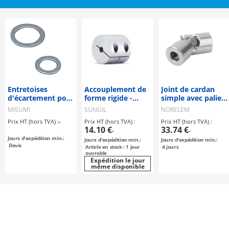
Entretoises
Accouplement de
Joint de cardan
d'écartement pour
forme rigide -
simple avec palier
vis d'ajustage
Type à serrage -
lisse DIN 808
MISUMI
SUNGIL
NORELEM
(23403)
Prix HT (hors TVA) :
-
Prix HT (hors TVA) :
Prix HT (hors TVA) :
14.10 €
33.74 €
-
-
Jours d'expédition min.:
Jours d'expédition min.:
Jours d'expédition min.:
Devis
Article en stock : 1 jour
4
jours
ouvrable
Expédition le jour
même disponible