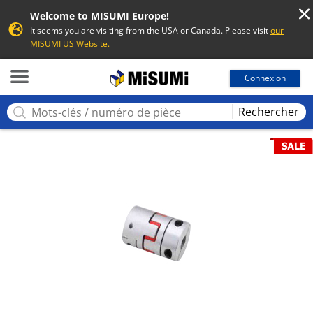
Welcome to MISUMI Europe!
It seems you are visiting from the USA or Canada. Please visit
our
MISUMI US Website.
MISUMI
Connexion
Rechercher