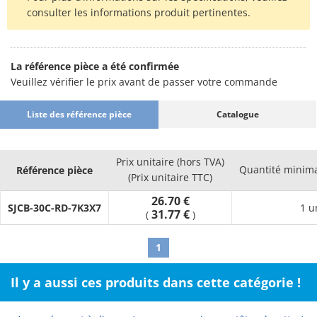
consulter les informations produit pertinentes.
La référence pièce a été confirmée
Veuillez vérifier le prix avant de passer votre commande
Liste des référence pièce
Catalogue
Prix unitaire (hors TVA)
Quantité minim
Référence pièce
(Prix unitaire TTC)
26.70 €
SJCB-30C-RD-7K3X7
1 u
31.77 €
(
)
1
Il y a aussi ces produits dans cette catégorie !