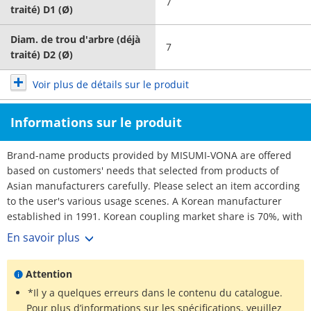
7
traité) D1 (Ø)
Diam. de trou d'arbre (déjà
7
traité) D2 (Ø)
Voir plus de détails sur le produit
Informations sur le produit
Brand-name products provided by MISUMI-VONA are offered
based on customers' needs that selected from products of
Asian manufacturers carefully. Please select an item according
to the user's various usage scenes. A Korean manufacturer
established in 1991. Korean coupling market share is 70%, with
over 3,000 customers. No1 maker. Rich selection, and short
En savoir plus
lead-times.
Attention
*Il y a quelques erreurs dans le contenu du catalogue.
Pour plus d’informations sur les spécifications, veuillez