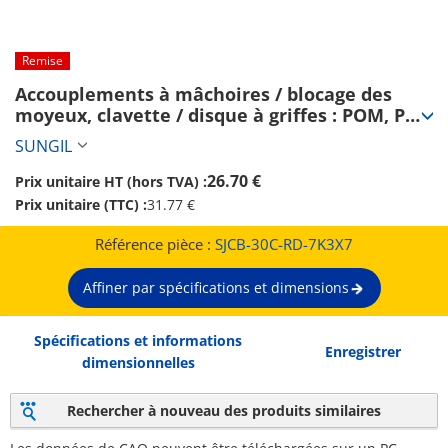
Remise
Accouplements à mâchoires / blocage des 
moyeux, clavette / disque à griffes : POM, PU, 
polyester élastomère / corps : aluminium / 
SUNGIL
SJC / SUNGIL (SJCB-30C-RD-7K3X7)
26.70 €
Prix unitaire HT (hors TVA) :
Prix unitaire (TTC) :
31.77 €
Référence pièce :
SJCB-30C-RD-7K3X7
Affiner par spécifications et dimensions
Spécifications et informations
Enregistrer
dimensionnelles
Rechercher à nouveau des produits similaires