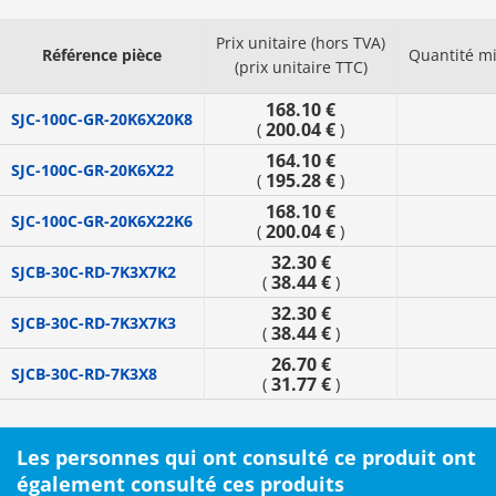
Prix unitaire (hors TVA)
Référence pièce
Quantité m
(prix unitaire TTC)
168.10 €
SJC-100C-GR-20K6X20K8
200.04 €
(
)
164.10 €
SJC-100C-GR-20K6X22
195.28 €
(
)
168.10 €
SJC-100C-GR-20K6X22K6
200.04 €
(
)
32.30 €
SJCB-30C-RD-7K3X7K2
38.44 €
(
)
32.30 €
SJCB-30C-RD-7K3X7K3
38.44 €
(
)
26.70 €
SJCB-30C-RD-7K3X8
31.77 €
(
)
Les personnes qui ont consulté ce produit ont
également consulté ces produits