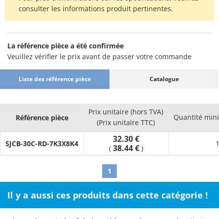
consulter les informations produit pertinentes.
La référence pièce a été confirmée
Veuillez vérifier le prix avant de passer votre commande
Liste des référence pièce
Catalogue
Prix unitaire (hors TVA)
Quantité mi
Référence pièce
(Prix unitaire TTC)
32.30 €
SJCB-30C-RD-7K3X8K4
1
38.44 €
(
)
1
Il y a aussi ces produits dans cette catégorie !