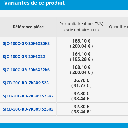
Variantes de ce produit
Prix unitaire (hors TVA)
Référence pièce
Quantité
(prix unitaire TTC)
168.10 €
SJC-100C-GR-20K6X20K8
200.04 €
(
)
164.10 €
SJC-100C-GR-20K6X22
195.28 €
(
)
168.10 €
SJC-100C-GR-20K6X22K6
200.04 €
(
)
26.70 €
SJCB-30C-RD-7K3X9.525
31.77 €
(
)
32.30 €
SJCB-30C-RD-7K3X9.525K2
38.44 €
(
)
32.30 €
SJCB-30C-RD-7K3X9.525K3
38.44 €
(
)