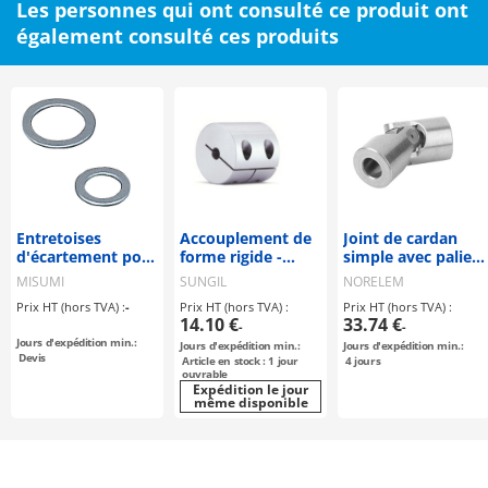
Les personnes qui ont consulté ce produit ont
également consulté ces produits
Entretoises
Accouplement de
Joint de cardan
d'écartement pour
forme rigide -
simple avec palier
vis d'ajustage
Type à serrage -
lisse DIN 808
MISUMI
SUNGIL
NORELEM
(23403)
Prix HT (hors TVA) :
-
Prix HT (hors TVA) :
Prix HT (hors TVA) :
14.10 €
33.74 €
-
-
Jours d'expédition min.:
Jours d'expédition min.:
Jours d'expédition min.:
Devis
Article en stock : 1 jour
4
jours
ouvrable
Expédition le jour
même disponible