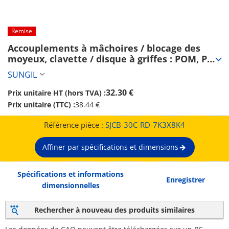
Remise
Accouplements à mâchoires / blocage des 
moyeux, clavette / disque à griffes : POM, PU, 
polyester élastomère / corps : aluminium / 
SUNGIL
SJC / SUNGIL (SJCB-30C-RD-7K3X8K4)
32.30 €
Prix unitaire HT (hors TVA) :
Prix unitaire (TTC) :
38.44 €
Référence pièce :
SJCB-30C-RD-7K3X8K4
Affiner par spécifications et dimensions
Spécifications et informations
Enregistrer
dimensionnelles
Rechercher à nouveau des produits similaires