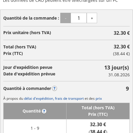
Les données de CAO peuvent être téléchargées sur un PC
Quantité de la commande :
-
+
Prix unitaire (hors TVA)
32.30 €
32.30 €
Total (hors TVA)
Prix (TTC)
(
38.44 €
)
13 jour(s)
Jour d’expédition pevue
Date d'expédition prévue
31.08.2026
9
Quantité à commander
?
À propos du
délai d'expédition, frais de transport
et des
prix
Total (hors TVA)
Quantité
?
Prix (TTC)
32.30 €
1 - 9
38.44 €
(
)