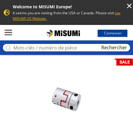
Welcome to MISUMI Europe!
It seems you are visiting from the USA or Canada. Please visit
our
MISUMI US Website.
MISUMI
Connexion
Rechercher