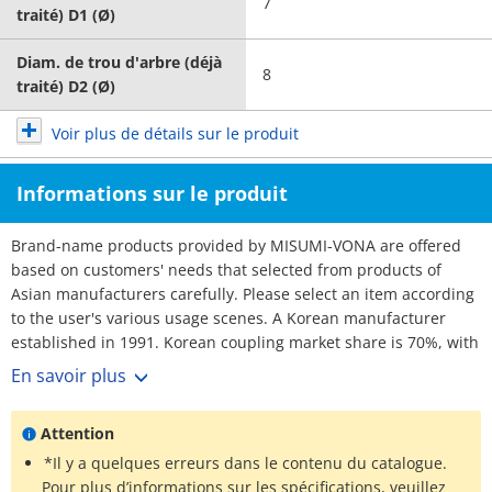
7
traité) D1 (Ø)
Diam. de trou d'arbre (déjà
8
traité) D2 (Ø)
Voir plus de détails sur le produit
Informations sur le produit
Brand-name products provided by MISUMI-VONA are offered
based on customers' needs that selected from products of
Asian manufacturers carefully. Please select an item according
to the user's various usage scenes. A Korean manufacturer
established in 1991. Korean coupling market share is 70%, with
over 3,000 customers. No1 maker. Rich selection, and short
En savoir plus
lead-times.
Attention
*Il y a quelques erreurs dans le contenu du catalogue.
Pour plus d’informations sur les spécifications, veuillez