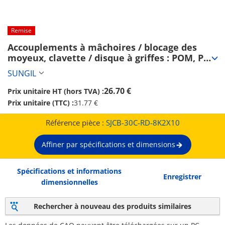
Remise
Accouplements à mâchoires / blocage des 
moyeux, clavette / disque à griffes : POM, PU, 
polyester élastomère / corps : aluminium / 
SUNGIL
SJC / SUNGIL (SJCB-30C-RD-8K2X10)
26.70 €
Prix unitaire HT (hors TVA) :
Prix unitaire (TTC) :
31.77 €
Référence pièce :
SJCB-30C-RD-8K2X10
Affiner par spécifications et dimensions
Spécifications et informations
Enregistrer
dimensionnelles
Rechercher à nouveau des produits similaires