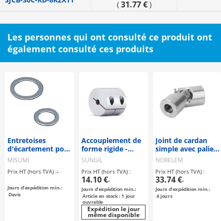
31.77 €
(
)
Les personnes qui ont consulté ce produit ont
également consulté ces produits
Entretoises
Accouplement de
Joint de cardan
d'écartement pour
forme rigide -
simple avec palier
vis d'ajustage
Type à serrage -
lisse DIN 808
MISUMI
SUNGIL
NORELEM
(23403)
Prix HT (hors TVA) :
-
Prix HT (hors TVA) :
Prix HT (hors TVA) :
14.10 €
33.74 €
-
-
Jours d'expédition min.:
Jours d'expédition min.:
Jours d'expédition min.:
Devis
Article en stock : 1 jour
4
jours
ouvrable
Expédition le jour
même disponible