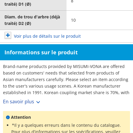
8
traité) D1 (Ø)
Diam. de trou d'arbre (déjà
10
traité) D2 (Ø)
Voir plus de détails sur le produit
Informations sur le produit
Brand-name products provided by MISUMI-VONA are offered
based on customers' needs that selected from products of
Asian manufacturers carefully. Please select an item according
to the user's various usage scenes. A Korean manufacturer
established in 1991. Korean coupling market share is 70%, with
over 3,000 customers. No1 maker. Rich selection, and short
En savoir plus
lead-times.
Attention
*Il y a quelques erreurs dans le contenu du catalogue.
Pour plus d’informations sur les spécifications, veuillez