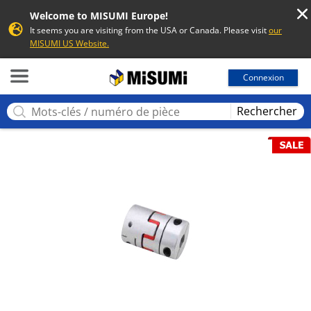
Welcome to MISUMI Europe!
It seems you are visiting from the USA or Canada. Please visit
our
MISUMI US Website.
MISUMI
Connexion
Rechercher