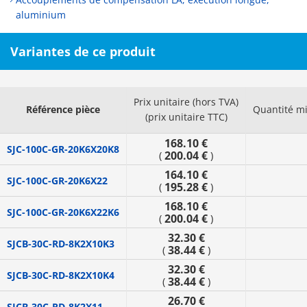
aluminium
Variantes de ce produit
Prix unitaire (hors TVA)
Référence pièce
Quantité m
(prix unitaire TTC)
168.10 €
SJC-100C-GR-20K6X20K8
200.04 €
(
)
164.10 €
SJC-100C-GR-20K6X22
195.28 €
(
)
168.10 €
SJC-100C-GR-20K6X22K6
200.04 €
(
)
32.30 €
SJCB-30C-RD-8K2X10K3
38.44 €
(
)
32.30 €
SJCB-30C-RD-8K2X10K4
38.44 €
(
)
26.70 €
SJCB-30C-RD-8K2X11