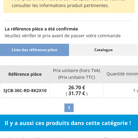
consulter les informations produit pertinentes.
La référence pièce a été confirmée
Veuillez vérifier le prix avant de passer votre commande
Liste des référence pièce
Catalogue
Prix unitaire (hors TVA)
Quantité mini
Référence pièce
(Prix unitaire TTC)
26.70 €
SJCB-30C-RD-8K2X10
1 
31.77 €
(
)
1
Il y a aussi ces produits dans cette catégorie !