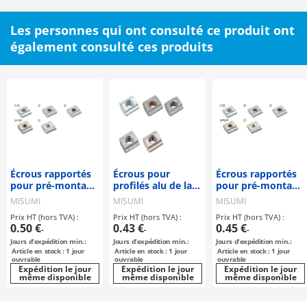
Les personnes qui ont consulté ce produit ont
également consulté ces produits
Écrous rapportés
Écrous pour
Écrous rapportés
pour pré-montage
profilés alu de la
pour pré-montage
/ Série 8
série HFS5
pour profilés alu
MISUMI
MISUMI
MISUMI
de la série 6
Prix HT (hors TVA) :
Prix HT (hors TVA) :
Prix HT (hors TVA) :
0.50 €
0.43 €
0.45 €
-
-
-
Jours d'expédition min.:
Jours d'expédition min.:
Jours d'expédition min.:
Article en stock : 1 jour
Article en stock : 1 jour
Article en stock : 1 jour
ouvrable
ouvrable
ouvrable
Expédition le jour
Expédition le jour
Expédition le jour
même disponible
même disponible
même disponible